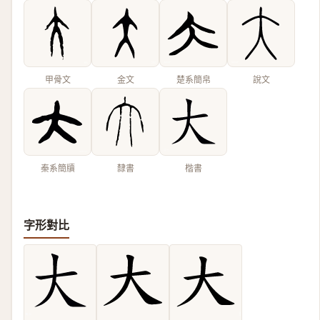
甲骨文
金文
楚系簡帛
說文
秦系簡牘
隸書
楷書
字形對比