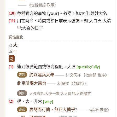
——
《世說新語·政事》
尊稱對方的事物 [your]。敬語。如:大作;尊姓大名
用在時令、時間或節日前表示強調。如:大白天;大清
早;大喜的日子
词性变化
大
◎
dà
副
達到很廣範圍或很高程度，大肆
[greatly;fully]
書證
約以連兵大舉
——
宋·文天祥 《指南錄·後序》
此臣所課大患也
——
宋·蘇軾 《教戰守》
例如
大長志氣;大吃一驚;大大增加;大辦農業
很，太，非常
[very]
書證
居簡而行簡，無乃大簡乎?
——
《論語·雍也》