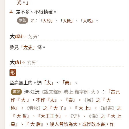
光。」
差不多、不很精確。
4.
例如
如：
、
、
。
「大約」
「大概」
「大略」
大
dài
ㄉㄞˋ
參見
條。
「
大夫
」
大
tài
ㄊㄞˋ
形
至高無上的。通
、
。
「太」
「泰」
書證
清·江沅
《說文釋例·卷上·釋字例· 大 》
：
「古兄
作『 大 』，不作『太』、『泰』。
《易》
之『 大
極』，
《春秋》
之『 大 子』、『 大 上』，
《尚書》
之
『 大 誓』、『大王王季』，
《史》
、
《漢》
之『 大 上
皇』、『 大 后』，後人皆讀為太。或徑改本書，作