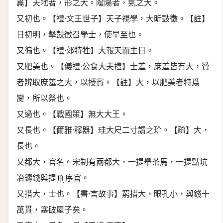
篇】天地者，形之大。隂陽者，氣之大。
又初也。【禮·文王世子】天子視學，大昕鼓徵。【註】
日初明，擊鼓徵召學士，使早至也。
又徧也。【禮·郊特牲】大報天而主日。
又肥美也。【儀禮·公食大夫禮】士羞，庶羞皆有大，贊
者辨取庶羞之大，以授賓。【註】大，以肥美者特爲
臠，所以祭也。
又過也。【戰國策】無大大王。
又長也。【爾雅·釋器】珪大尺二寸謂之玠。【疏】大，
長也。
又都大，官名。宋制有兩都大，一提舉茶馬，一提點坑
冶鑄錢與提
序官。
𠛬
又措大，士也。【書·言故事】窮措大，眼孔小，與錢十
萬貫，塞破屋子矣。