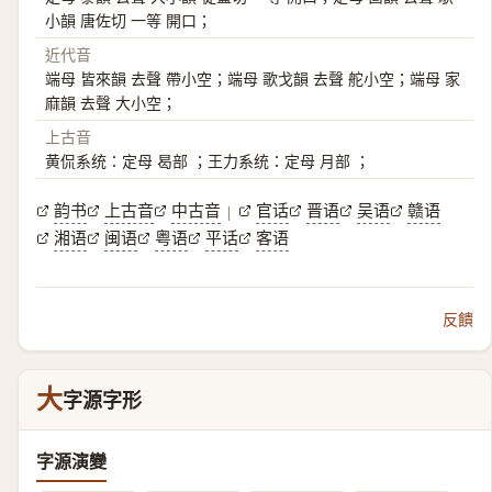
小韻 唐佐切 一等 開口；
近代音
端母 皆來韻 去聲 帶小空；端母 歌戈韻 去聲 舵小空；端母 家
麻韻 去聲 大小空；
上古音
黄侃系统：定母 曷部 ；王力系统：定母 月部 ；
韵书
上古音
中古音
官话
晋语
吴语
赣语
|
湘语
闽语
粤语
平话
客语
反饋
大
字源字形
字源演變