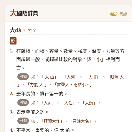
大
國語辭典
書證
大
dà
ㄉㄚˋ
形
在體積、面積、容量、數量、強度、深度、力量等方
1.
面超過一般，或超過比較的對象。與
相對而
「小」
言。
例如
如：
、
、
、
「 大 山」
「大河」
「 大 雨」
「眼睛 大
、
、
」
「力氣 大 」
「雷聲大，雨點小。」
最年長的、排行第一的。
2.
例如
如：
、
、
。
「大哥」
「大伯」
「大媽」
表示尊敬之詞。
3.
例如
如：
、
。
「拜讀大作」
「尊姓大名」
不平常、重要的、偉 大 的。
4.