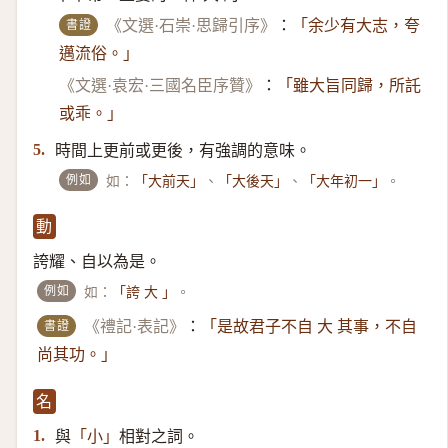
書證
《文選·石崇·思歸引序》
：
「余少有大志，夸
邁流俗。」
《文選·袁宏·三國名臣序贊》
：
「雖大旨同歸，所託
或乖。」
時間上更前或更後，有強調的意味。
5.
例如
如：
、
、
。
「大前天」
「大後天」
「大年初一」
動
誇耀、自以為是。
例如
如：
。
「誇 大 」
書證
《禮記·表記》
：
「是故君子不自 大 其事，不自
尚其功。」
名
與
相對之詞。
1.
「小」