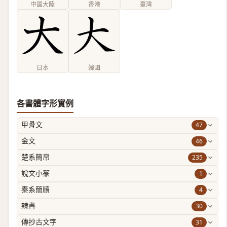
中國大陸
香港
臺灣
日本
韓國
各書體字形實例
47
甲骨文
46
金文
235
楚系簡帛
1
說文小篆
4
秦系簡牘
30
隸書
31
傳抄古文字