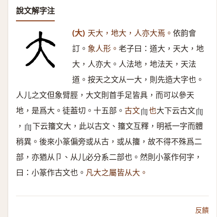
說文解字注
(大)
天大，地大，人亦大焉。
依韵會
訂。
象人形。
老子曰：道大，天大，地
大，人亦大。人法地，地法天，天法
道。按天之文从一大，則先造大字也。
人儿之文但象臂脛，大文則首手足皆具，而可以參天
地，是爲大。徒葢切。十五部。
古文
也
大下云古文
𦓐
𦓐
，
下云籒文大，此以古文、籒文互釋，明衹一字而體
𦓐
稍異。後來小篆偏旁或从古，或从籒，故不得不殊爲二
部，亦猶从卩、从儿必分系二部也。然則小篆作何字，
曰：小篆作古文也。
凡大之屬皆从大。
反饋