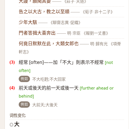
大謾，願聞其要
——
《莊子·天道》
告之以大古，教之以至順
——
《荀子·非十二子》
少年大駭
——
《聊齋志異·促織》
門者答揖大喜奔出
——
明·宗臣 《報劉一丈書》
何竟日默默在此，大類女郎也
——
明·歸有光 《項脊
軒志》
經常 [often]——加「不大」則表示不經常
[not
often]
例如
不大吃麪;不大回家
前天或後天的前一天或後一天
[further ahead or
behind]
例如
大前天;大後天
词性变化
大
◎