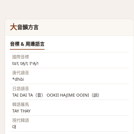
大
音韻方言
音標 & 周邊語言
國際音標
tɑ˥˧; tĄi˥˧; tʰĄi˥˧
唐代讀音
*dhɑ̀i
日語讀音
TAI DAI TA（音） OOKII HAJIME OOINI（訓）
韓語羅馬
TAY THAY
現代韓語
대