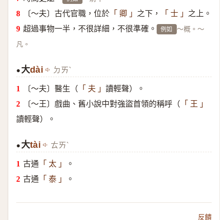
〔～夫〕古代官職，位於
之下，
之上。
「 卿 」
「 士 」
超過事物一半，不很詳細，不很準確。
～概。～
例如
凡。
大
dài
ㄉㄞˋ
●
〔～夫〕醫生（
讀輕聲）。
「 夫 」
〔～王〕戲曲、舊小說中對強盜首領的稱呼（
「 王 」
讀輕聲）。
大
tài
ㄊㄞˋ
●
古通
。
「 太 」
古通
。
「 泰 」
反饋