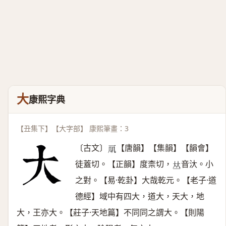
大
康熙字典
【丑集下】【大字部】 康熙筆畫：3
〔古文〕
【唐韻】【集韻】【韻會】
𠘲
徒蓋切。【正韻】度柰切，
音汏。小
𠀤
之對。【易·乾卦】大哉乾元。【老子·道
德經】域中有四大，道大，天大，地
大，王亦大。【莊子·天地篇】不同同之謂大。【則陽