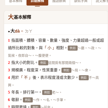
基本解釋
詳細解釋
國語辭典
康熙字典
說文解
大
基本解釋
大
dà
ㄉㄚ
●
指面積、體積、容量、數量、強度、力量超過一般或超
過所比較的對象，與
相對。
～廳。～政。～
「 小 」
例如
氣候。夜郎自～。～腹便便。
指大小的對比。
這間房有那間兩個～。
例如
規模廣，程度深，性質重要。
～局。～衆。
例如
用於
後，表示程度淺或次數少。
不～高
「 不 」
例如
興。
年長，排行第一。
老～。
例如
敬辭。
～作。～名。～手筆。
例如
時間更遠。
～前年。
例如