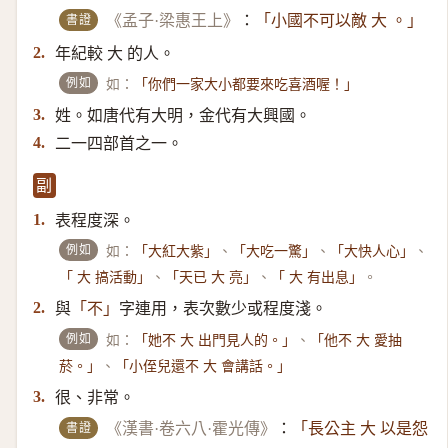
書證
《孟子·梁惠王上》
：
「小國不可以敵 大 。」
年紀較 大 的人。
2.
例如
如：
「你們一家大小都要來吃喜酒喔！」
姓。如唐代有大明，金代有大興國。
3.
二一四部首之一。
4.
副
表程度深。
1.
例如
如：
、
、
、
「大紅大紫」
「大吃一驚」
「大快人心」
、
、
。
「 大 搞活動」
「天已 大 亮」
「 大 有出息」
與
字連用，表次數少或程度淺。
2.
「不」
例如
如：
、
「她不 大 出門見人的。」
「他不 大 愛抽
、
菸。」
「小侄兒還不 大 會講話。」
很、非常。
3.
書證
《漢書·卷六八·霍光傳》
：
「長公主 大 以是怨