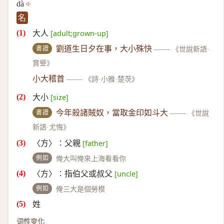
dà
名
大人
[adult;grown-up]
書證
劉道生日夕在事，大小殊快
——
《世說新語·
賞譽》
小大稽首
——
《詩·小雅·楚茨》
大小
[size]
書證
今年殺諸賊奴，當取金印如斗大
——
《世說
新語·尤悔》
〈方〉∶父親
[father]
例如
俺大叫俺來上海看看你
〈方〉∶指伯父或叔父
[uncle]
例如
俺三大是個勞模
姓
词性变化