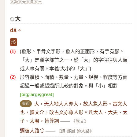
大城
大夫
大黃
大王
大
◎
dà
形
(象形。甲骨文字形，象人的正面形，有手有腳。
「大」是漢字部首之一，從「大」的字往往與人類
或人事有關。本義:大小的「大」)
形容體積、面積、數量、力量、規模、程度等方面
超過一般或超過所比較的對象。與「小」相對
[big;large;great]
書證
大，天大地大人亦大，故大象人形。古文大
也，籀文介，改古文亦象人形。凡大人、大夫、太
子、太君，皆尊詞
——
《說文》
遵彼大路兮
——
《詩·鄭風·遵大路》