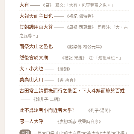
大有
——
《易》
釋文:「大有，包容豐富之象。」
大報天而主日也
——
《禮記·郊特牲》
其朝踐用兩大尊
——
《周禮·司尊彝》
司農注:「大，古
之瓦尊。」
而祭大山之邑也
——
《穀梁傳·桓公元年》
然後會於大廟
——
《禮記·祭統》
注:「始祖廟也。」
大，小大也
——
《廣韻》
奠高山大川
——
《書·禹貢》
古田常上請爵祿而行之羣臣，下大斗斛而施於百姓
——
《韓非子·二柄》
此不爲遠者小而近者大乎?
——
《列子·湯問》
忽一人大呼
——
《虞初新志·秋聲詩自序》
例如
一隻大口袋;山上的大白樓;大浸(大水);大美(大功德，