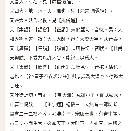
又唐大，弓名，見【周禮·夏官】。
又四大，地、水、火、風也，見【梵書·圓覺經】。
又姓大。廷氏之後，見【風俗通】。
又【集韻】【韻會】【正韻】
他蓋切，音忲。易：大
𠀤
和大極。書、詩：大王大師。禮：大羹大牢。
音泰。
𠀤
又【廣韻】【集韻】【韻會】
唐佐切，音䭾。【杜甫·
𠀤
天狗賦】不愛力以許人兮，能絕目以爲大。
又【集韻】【韻會】【正韻】
吐臥切，音拕。猛也，
𠀤
甚也。【禮·童子不衣裘裳註】鄭康成爲大溫也。徐邈大
音唾。
又叶徒計切，音第。【詩·大雅】戎雖小子，而式弘大，
叶厲泄愒敗。 【正字通】楊愼曰：大無音一駕切者，
韻書二十二禡不收。考淮南子，宋康王世，有雀生鸇。
占曰：小而生大，必霸天下。大叶下，古亦有一駕切之