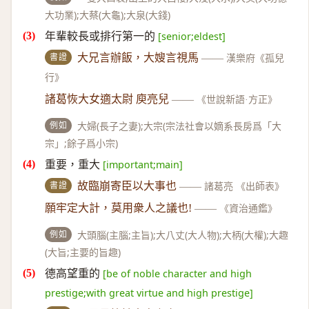
大功業);大蔡(大龜);大泉(大錢)
年輩較長或排行第一的
[senior;eldest]
書證
大兄言辦飯，大嫂言視馬
——
漢樂府《孤兒
行》
諸葛恢大女適太尉 庾亮兒
——
《世說新語·方正》
例如
大婦(長子之妻);大宗(宗法社會以嫡系長房爲「大
宗」;餘子爲小宗)
重要，重大
[important;main]
書證
故臨崩寄臣以大事也
——
諸葛亮 《出師表》
願牢定大計，莫用衆人之議也!
——
《資治通鑑》
例如
大頭腦(主腦;主旨);大八丈(大人物);大柄(大權);大趣
(大旨;主要的旨趣)
德高望重的
[be of noble character and high
prestige;with great virtue and high prestige]