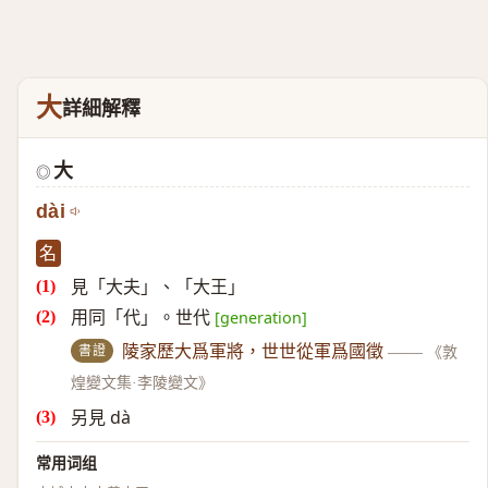
大
詳細解釋
大
◎
dài
名
見「大夫」、「大王」
用同「代」。世代
[generation]
書證
陵家歷大爲軍將，世世從軍爲國徵
——
《敦
煌變文集·李陵變文》
另見 dà
常用词组