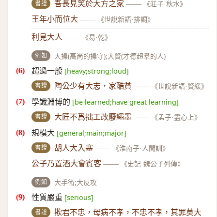
書證
吾長見笑於大方之家
——
《莊子·秋水》
王年小而位大
——
《世說新語·排調》
利見大人
——
《易·乾》
例如
大操(高尚的操守);大賢(才德超羣的人)
超過一般
[heavy;strong;loud]
書證
陶公少有大志，家酷貧
——
《世說新語·賢緩》
學識淵博的
[be learned;have great learning]
書證
大匠不爲拙工改廢繩墨
——
《孟子·盡心上》
規模大
[general;main;major]
書證
胡人大入塞
——
《淮南子·人間訓》
公子乃置酒大會賓客
——
《史記·魏公子列傳》
例如
大手術;大反攻
性質嚴重
[serious]
書證
欺君不忠，母病不孝，不忠不孝，其罪莫大