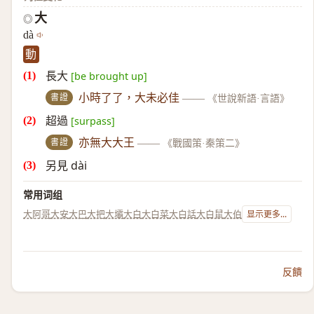
大
◎
dà
動
長大
[be brought up]
書證
小時了了，大未必佳
——
《世說新語·言語》
超過
[surpass]
書證
亦無大大王
——
《戰國策·秦策二》
另見 dài
常用词组
大阿哥
大安
大巴
大把
大壩
大白
大白菜
大白話
大白鼠
大伯
显示更多...
反饋