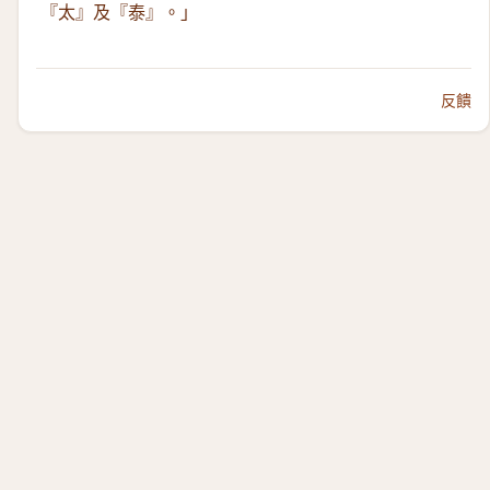
『太』及『泰』。」
反饋