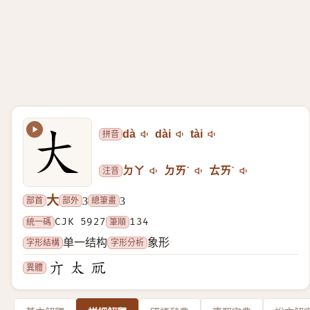
拼音
dà
dài
tài
注音
ㄉㄚ
ㄉㄞˋ
ㄊㄞˋ
大
部首
部外
總筆畫
3
3
統一碼
CJK 5927
筆順
134
字形結構
字形分析
单一结构
象形
異體