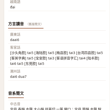
越南語
đại
方言讀音
（舊版簡文）
廣東話
daai6
客家話
[沙头角腔] tai5 [海陆腔] tai5 [梅县腔] tai3 [台湾四县腔] tai5
[客英字典] tai5 [宝安腔] tai3 [客语拼音字汇] tai4 [陆丰腔]
tai6 tai5 [东莞腔] tai5
潮州話
dai6 dua7
音系簡文
中古音
定母 泰韻 去聲 大小韻 徒蓋切 一等 開口；定母 箇韻 去聲 䭾