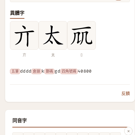
異體字
亣
太
𠘲
五筆
dddd
倉頡
k
鄭碼
gd
四角號碼
40800
反饋
同音字
×