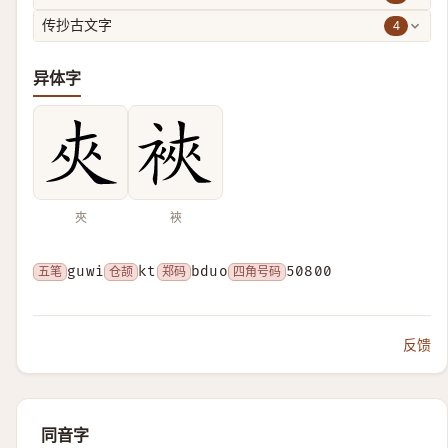
4
传抄古文字
异体字
夾
裌
五笔
guwi
仓颉
kt
郑码
bduo
四角号码
50800
反馈
同音字