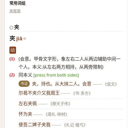
常用词组
夹肢窝
夹
◎
夾
jiā
动
(会意。甲骨文字形，象左右二人从两边辅助中间一
个人。本义:从左右两方相持，从两旁限制)
同本义
[press from both sides]
书证
夹，持也。从大挟二人。会意
——
《说文》
尔曷不夹介又我周王
——
《书·多方》
左右夹佩
——
《穆天子传》
怀为夹
——
《周礼·梓材》
使吾二婢子夹我
——
《礼记·檀弓》