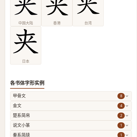
中国大陆
香港
台湾
日本
各书体字形实例
8
甲骨文
4
金文
2
楚系简帛
1
说文小篆
1
秦系简牍