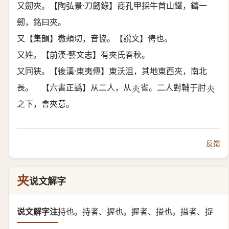
又劒夾。【陶弘景·刀劒錄】商孔甲採牛首山鐵，鑄一
劒，銘曰夾。
又【集韻】檄頰切，音協。【說文】俜也。
又姓。【前漢·藝文志】有夾氏春秋。
又同狹。【後漢·東夷傳】東沃沮，其地東西夾，南北
長。 【六書正譌】从二人，从
省。二人對輔于肘
𡗕
𡗕
之下，會夾意。
反馈
夹
说文解字
说文解字注
持也。
持者、握也。握者、搤也。搤者、捉