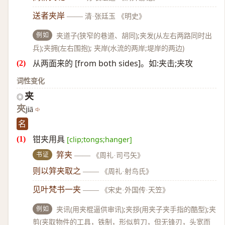
送者夹岸
——
清·张廷玉 《明史》
例如
夹道子(狭窄的巷道、胡同);夹发(从左右两路同时出
兵);夹拥(左右围抱); 夹岸(水流的两岸;堤岸的两边)
从两面来的 [from both sides]。如:夹击;夹攻
词性变化
夹
◎
夾
jiā
名
钳夹用具
[clip;tongs;hanger]
书证
笄夹
——
《周礼·司弓矢》
则以笄夹取之
——
《周礼·射鸟氏》
见叶梵书一夹
——
《宋史·外国传·天笠》
例如
夹讯(用夹棍逼供审讯);夹拶(用夹子夹手指的酷型);夹
剪(夹取物件的工具，铁制，形似剪刀，但无锋刃，头宽而