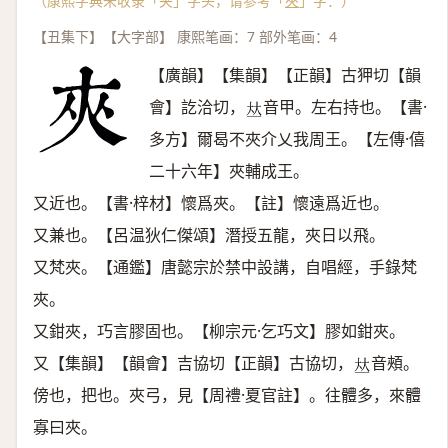
（康熙字典未收录「夹」字头，请参考「
夾
」字：）
【丑集下】【大字部】 康熙笔画：7 部外笔画：4
【廣韻】【集韻】【正韻】古狎切【韻
會】訖洽切，
音甲。左右持也。【書·
𠀤
多方】爾曷不夾介乂我周王。【左傳·僖
二十六年】夾輔成王。
又近也。【書·梓材】懷爲夾。【註】懷遠爲近也。
又兼也。【呂温狄仁傑頌】潛授五龍，夾日以飛。
又梵夾。【通鑑】唐懿宗於禁中設講，自唱經，手錄梵
夾。
又鉗夾，巧言膠固也。【柳宗元·乞巧文】膠如鉗夾。
又【集韻】【韻會】吉協切【正韻】古協切，
音頰。
𠀤
傍也，把也。夾弓，見【周禮·夏官註】。往體多，來體
寡曰夾。