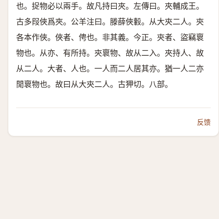
也。捉物必以兩手。故凡持曰夾。左傳曰。夾輔成王。
古多叚俠爲夾。公羊注曰。滕薛俠轂。
从大㚒二人。
㚒
各本作俠。俠者、俜也。非其義。今正。㚒者、盜竊褱
物也。从亦、有所持。㚒褱物、故从二入。夾持人、故
从二人。大者、人也。一人而二人居其亦。猶一人二亦
閒褱物也。故曰从大㚒二人。古狎切。八部。
反馈