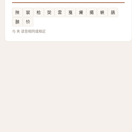
陜
袈
㭘
㚙
䨐
戛
㿓
擖
蛺
鴶
脥
忦
与 夹 读音相同或相近