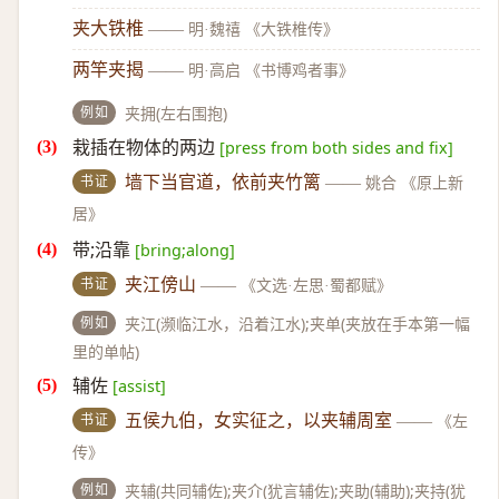
夹大铁椎
——
明·魏禧 《大铁椎传》
两竿夹揭
——
明·高启 《书博鸡者事》
例如
夹拥(左右围抱)
栽插在物体的两边
[press from both sides and fix]
书证
墙下当官道，依前夹竹篱
——
姚合 《原上新
居》
带;沿靠
[bring;along]
书证
夹江傍山
——
《文选·左思·蜀都赋》
例如
夹江(濒临江水，沿着江水);夹单(夹放在手本第一幅
里的单帖)
辅佐
[assist]
书证
五侯九伯，女实征之，以夹辅周室
——
《左
传》
例如
夹辅(共同辅佐);夹介(犹言辅佐);夹助(辅助);夹持(犹