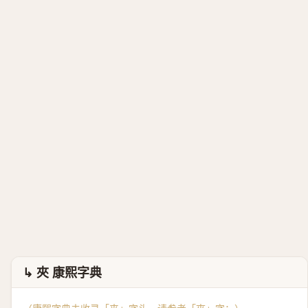
↳ 夾 康熙字典