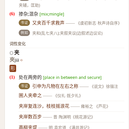
夹辅，匡助)
掺杂;混杂
[mix;mingle]
书证
又夹百千求救声
——
《虞初新志·秋声诗自序》
例如
夹和(乱七夹八);夹叙夹议(边叙述边议论)
词性变化
夹
◎
夾
jiā
形
处在两旁的
[place in between and secure]
书证
引申为凡物在左右之称
——
《说文》徐锴注
圉人夹牵之
——
《仪礼·既夕礼》
夹岸复连沙，枝枝摇浪花
——
雍裕之 《芦花》
夹岸数百步
——
晋·陶渊明《桃花源记》
高柳夹堤
——
明·袁宏道 《满井游记》