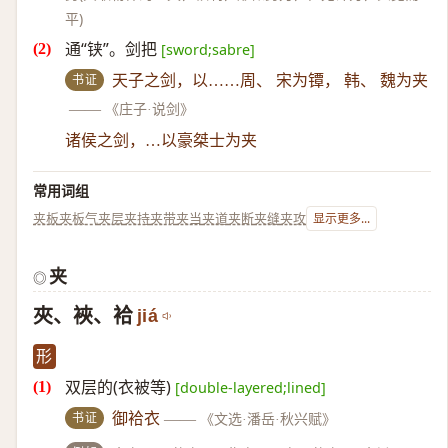
平)
通“铗”。剑把
[sword;sabre]
书证
天子之剑，以……周、 宋为镡， 韩、 魏为夹
——
《庄子·说剑》
诸侯之剑，…以豪桀士为夹
常用词组
夹板
夹板气
夹层
夹持
夹带
夹当
夹道
夹断
夹缝
夹攻
显示更多...
夹
◎
夾、裌、袷
jiá
形
双层的(衣被等)
[double-layered;lined]
书证
御袷衣
——
《文选·潘岳·秋兴赋》