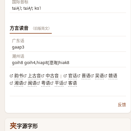
国际音标
tɕiĄ˥; tɕiĄ˧˥; kɑ˥
方言读音
（旧版简文）
广东话
gaap3
潮州话
goih8 goih4,hiap8[澄海]hiak8
韵书
上古音
中古音
官话
晋语
吴语
赣语
|
湘语
闽语
粤语
平话
客语
反馈
夹
字源字形