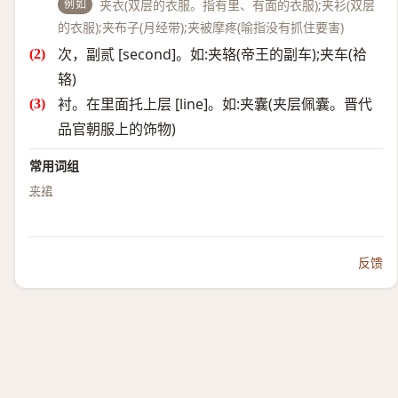
例如
夹衣(双层的衣服。指有里、有面的衣服);夹衫(双层
的衣服);夹布子(月经带);夹被摩疼(喻指没有抓住要害)
次，副贰 [second]。如:夹辂(帝王的副车);夹车(袷
辂)
衬。在里面托上层 [line]。如:夹囊(夹层佩囊。晋代
品官朝服上的饰物)
常用词组
夹裙
反馈