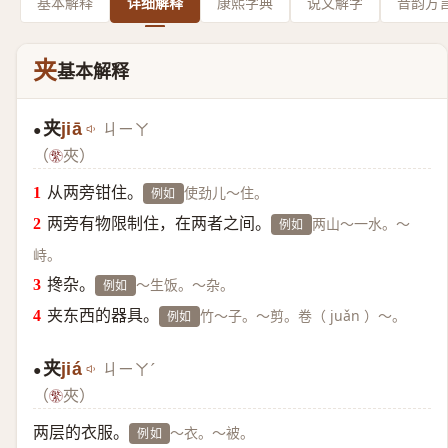
基本解释
详细解释
康熙字典
说文解字
音韵方
夹
基本解释
夹
jiā
ㄐㄧㄚ
●
（
夾）
从两旁钳住。
使劲儿～住。
例如
两旁有物限制住，在两者之间。
两山～一水。～
例如
峙。
搀杂。
～生饭。～杂。
例如
夹东西的器具。
竹～子。～剪。卷（ juǎn ）～。
例如
夹
jiá
ㄐㄧㄚˊ
●
（
夾）
两层的衣服。
～衣。～被。
例如