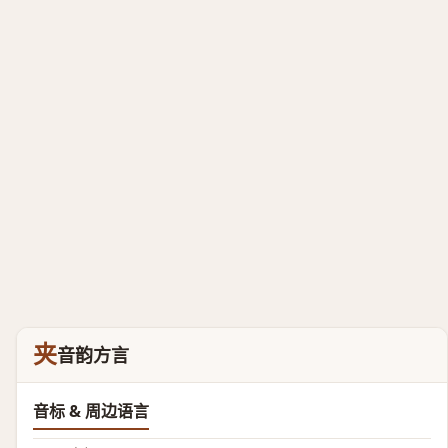
夹
音韵方言
音标 & 周边语言