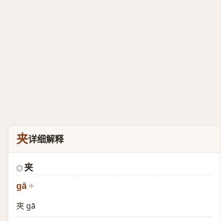
夹
详细解释
夹
◎
gā
夾 gā