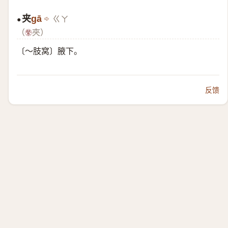
夹
gā
ㄍㄚ
●
（
夾）
〔～肢窝〕腋下。
反馈