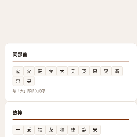
同部首
奩
奒
奯
奓
大
夭
契
㚞
㚜
奣
夼
㚑
与「大」部相关的字
热搜
一
爱
福
龙
和
德
静
安