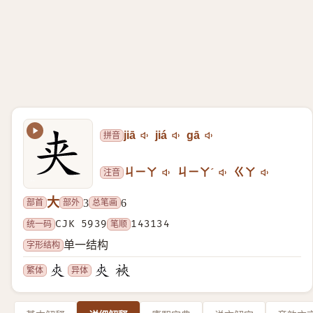
拼音
jiā
jiá
gā
注音
ㄐㄧㄚ
ㄐㄧㄚˊ
ㄍㄚ
大
部首
部外
总笔画
3
6
统一码
CJK 5939
笔顺
143134
字形结构
单一结构
繁体
异体