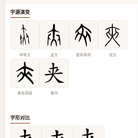
字源演变
甲骨文
金文
楚系简帛
说文
秦系简牍
楷书
字形对比