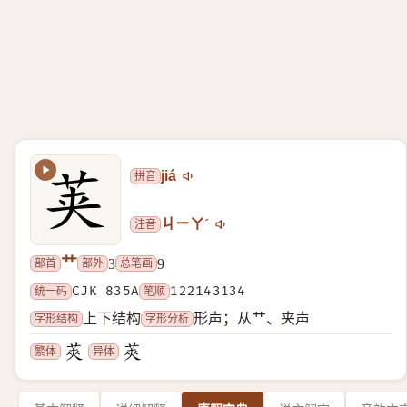
拼音
jiá
注音
ㄐㄧㄚˊ
艹
部首
部外
总笔画
3
9
统一码
CJK 835A
笔顺
122143134
字形结构
字形分析
上下结构
形声；从艹、夹声
繁体
异体