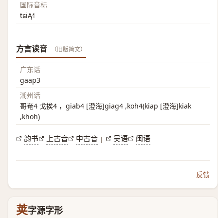
国际音标
tɕiĄ˧˥
方言读音
（旧版简文）
广东话
gaap3
潮州话
哥奄4 戈挨4 ，giab4 [澄海]giag4 ,koh4(kiap [澄海]kiak
,khoh)
韵书
上古音
中古音
吴语
闽语
|
反馈
荚
字源字形