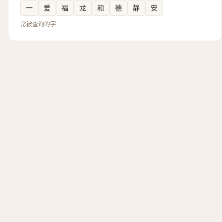
一
爱
福
龙
和
德
静
安
常被查询的字