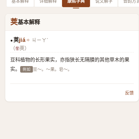
基本解释
详细解释
康熙字典
说文解字
音韵方
荚
基本解释
荚
jiá
ㄐㄧㄚˊ
●
（
莢）
豆科植物的长形果实，亦指狭长无隔膜的其他草木的果
实。
豆～。～果。皂～。
例如
反馈