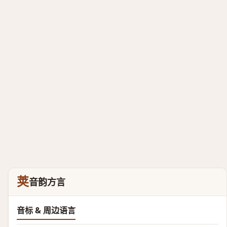
荚
音韵方言
音标 & 周边语言