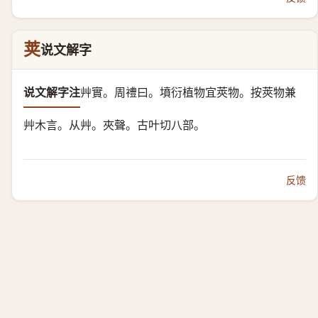
荚
说文解字
说文解字注
艸實。
周禮曰。墳衍植物宜莢物。按莢物兼
艸木言。
从艸。夾聲。
古叶切八部。
反馈