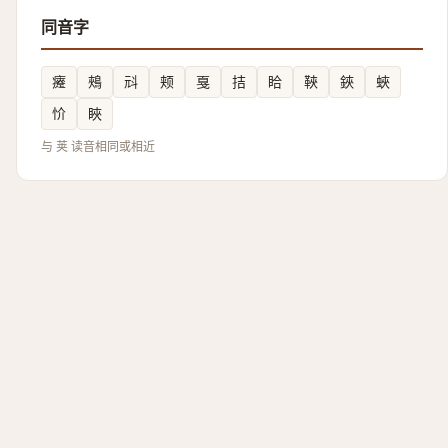
同音字
㿓
鵊
㪴
颊
戛
拮
䀫
䩡
鋏
蛺
忦
䀹
与 荚 读音相同或相近