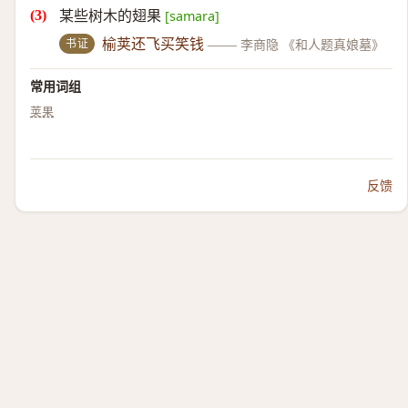
某些树木的翅果
[samara]
书证
榆荚还飞买笑钱
——
李商隐 《和人题真娘墓》
常用词组
荚果
反馈