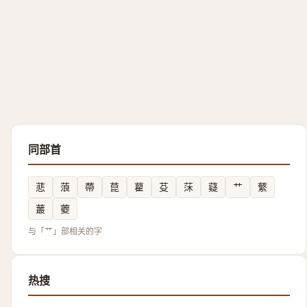
同部首
蕜
蒗
蔕
菎
藋
芟
莯
薿
艹
蘩
䕺
蘷
与「艹」部相关的字
热搜