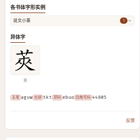
各书体字形实例
1
说文小篆
异体字
莢
五笔
aguw
仓颉
tkt
郑码
ebuo
四角号码
44805
反馈