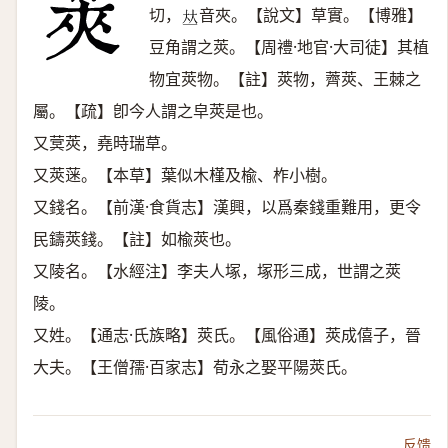
切，
音夾。【說文】草實。【博雅】
𠀤
豆角謂之莢。【周禮·地官·大司徒】其植
物宜莢物。【註】莢物，薺莢、王棘之
屬。【疏】卽今人謂之皁莢是也。
又蓂莢，堯時瑞草。
又莢蒾。【本草】葉似木槿及楡、柞小樹。
又錢名。【前漢·食貨志】漢興，以爲秦錢重難用，更令
民鑄莢錢。【註】如楡莢也。
又陵名。【水經注】李夫人塚，塚形三成，世謂之莢
陵。
又姓。【通志·氏族略】莢氏。【風俗通】莢成僖子，晉
大夫。【王僧孺·百家志】荀永之娶平陽莢氏。
反馈