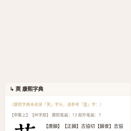
↳ 莢 康熙字典
（康熙字典未收录「荚」字头，请参考「
莢
」字：）
【申集上】【艸字部】 康熙笔画：13 部外笔画：7
【唐韻】【正韻】古協切【韻會】吉協