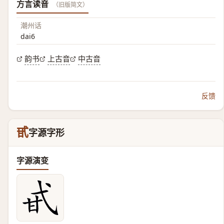
方言读音
（旧版简文）
潮州话
dai6
韵书
上古音
中古音
反馈
甙
字源字形
字源演变