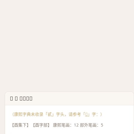
↳ 𨠍 康熙字典
（康熙字典未收录「甙」字头，请参考「
𨠍
」字：）
【酉集下】【酉字部】 康熙笔画：12 部外笔画：5