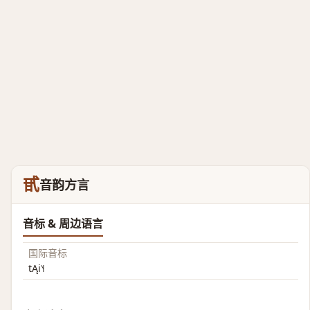
甙
音韵方言
音标 & 周边语言
国际音标
tĄi˥˧