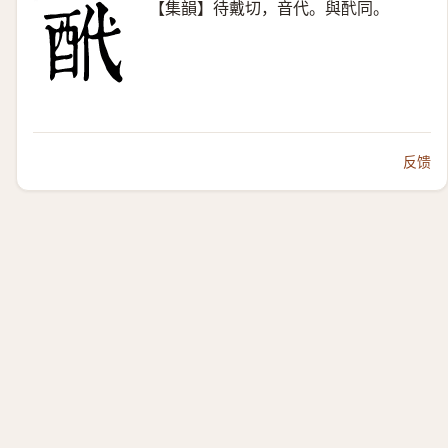
【集韻】待戴切，音代。與䣧同。
反馈