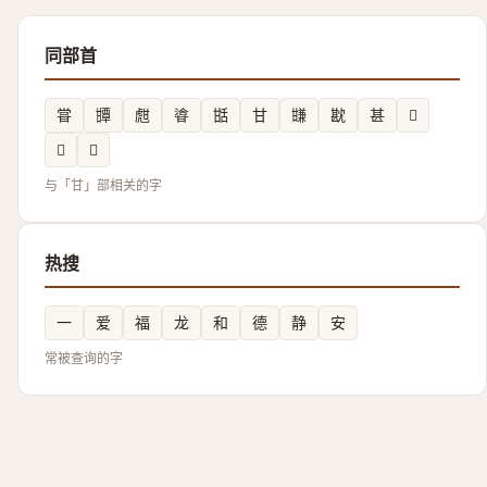
同部首
甞
㽑
甝
㽏
甛
甘
㽐
㽎
甚
𬎱
𤯌
𤯁
与「甘」部相关的字
热搜
一
爱
福
龙
和
德
静
安
常被查询的字