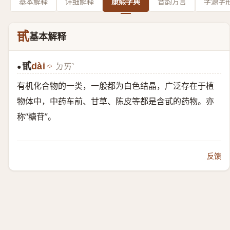
基本解释
详细解释
康熙字典
音韵方言
字源字
甙
基本解释
甙
dài
ㄉㄞˋ
●
有机化合物的一类，一般都为白色结晶，广泛存在于植
物体中，中药车前、甘草、陈皮等都是含甙的药物。亦
称“糖苷”。
反馈