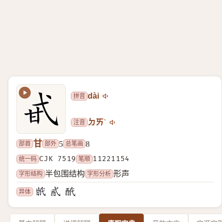
拼音
dài
注音
ㄉㄞˋ
甘
部首
部外
总笔画
5
8
统一码
CJK 7519
笔顺
11221154
字形结构
字形分析
半包围结构
形声
异体