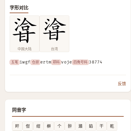
字形对比
中国大陆
台湾
五笔
iwgf
仓颉
ertm
郑码
voje
四角号码
38774
反馈
同音字
盰
佄
绀
檊
个
䯎
灨
錎
干
乾