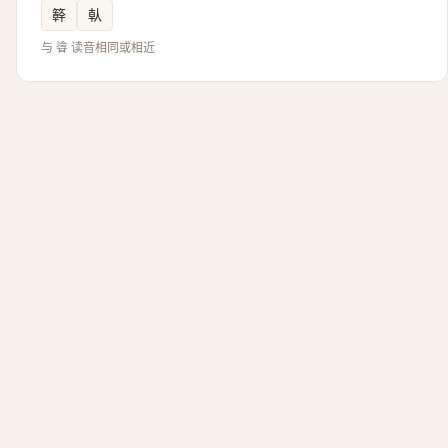
簳
倝
与 㽏 读音相同或相近