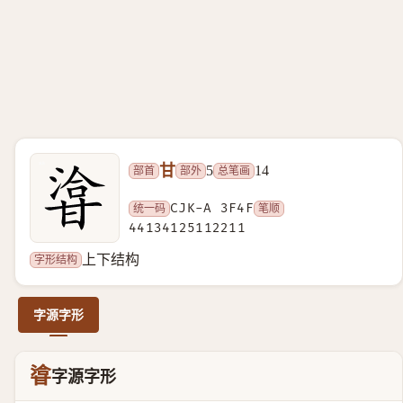
甘
部首
部外
总笔画
5
14
统一码
CJK-A 3F4F
笔顺
44134125112211
字形结构
上下结构
字源字形
㽏
字源字形