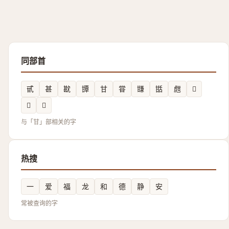
同部首
甙
甚
㽎
㽑
甘
甞
㽐
甛
甝
𰢧
𭺯
𭺮
与「甘」部相关的字
热搜
一
爱
福
龙
和
德
静
安
常被查询的字