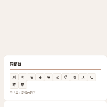
同部首
㺫
珎
瑎
㻣
珕
琡
璖
璚
㻍
珪
玕
㻒
与「王」部相关的字