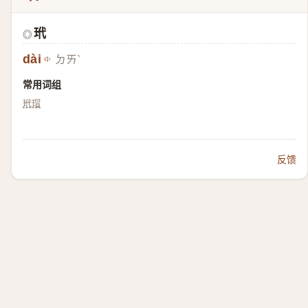
玳
◎
dài
ㄉㄞˋ
常用词组
玳瑁
反馈