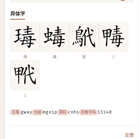
异体字
瑇
蝳
鴏
𣫹
𤱢
五笔
gway
仓颉
mgoip
郑码
cnhs
四角号码
13140
反馈