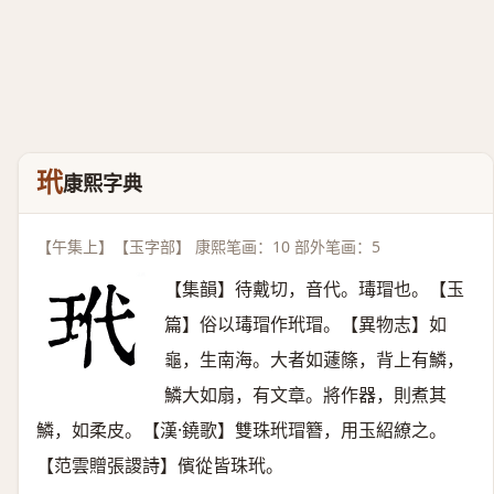
玳
康熙字典
【午集上】【玉字部】 康熙笔画：10 部外笔画：5
【集韻】待戴切，音代。瑇瑁也。【玉
篇】俗以瑇瑁作玳瑁。【異物志】如
龜，生南海。大者如蘧篨，背上有鱗，
鱗大如扇，有文章。將作器，則煮其
鱗，如柔皮。【漢·鐃歌】雙珠玳瑁簪，用玉紹繚之。
【范雲贈張謖詩】儐從皆珠玳。