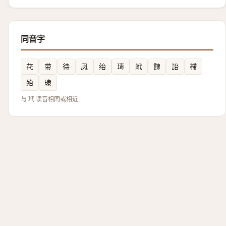
同音字
䒫
带
待
㶡
绐
瑇
蚮
霴
詒
㯂
殆
㻖
与 玳 读音相同或相近