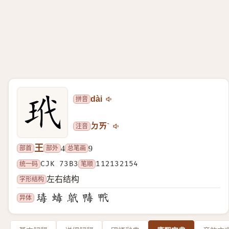
拼音
dài
注音
ㄉㄞˋ
王
部首
部外
总笔画
4
9
统一码
CJK 73B3
笔顺
112132154
字形结构
左右结构
异体