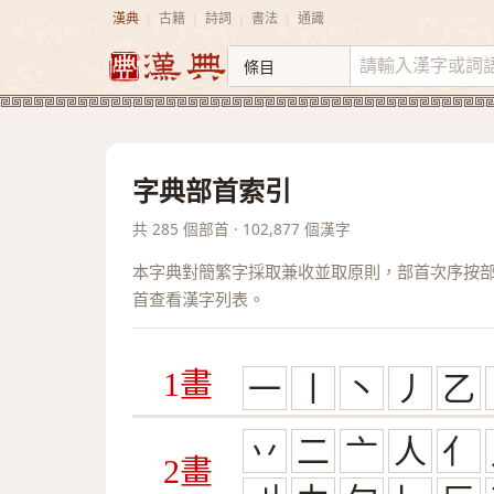
漢典
古籍
詩詞
書法
通識
|
|
|
|
字典部首索引
共 285 個部首 · 102,877 個漢字
本字典對簡繁字採取兼收並取原則，部首次序按
首查看漢字列表。
1畫
一
丨
丶
丿
乙
丷
二
亠
人
亻
2畫