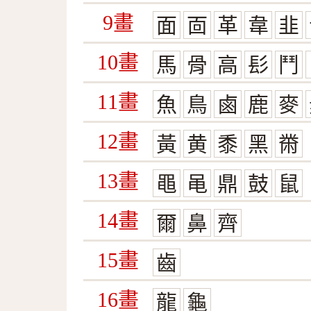
9畫
面
靣
革
韋
韭
10畫
馬
骨
高
髟
鬥
11畫
魚
鳥
鹵
鹿
麥
12畫
黃
黄
黍
黑
黹
13畫
黽
黾
鼎
鼓
鼠
14畫
爾
鼻
齊
15畫
齒
16畫
龍
龜