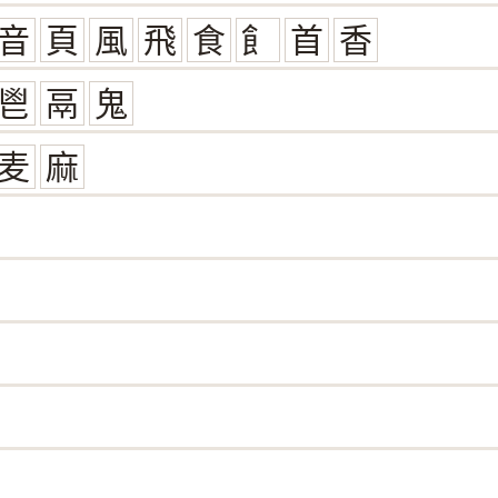
音
頁
風
飛
食
飠
首
香
鬯
鬲
鬼
麦
麻