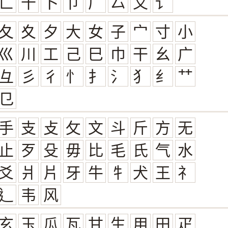
匸
十
卜
卩
厂
厶
又
讠
夂
夊
夕
大
女
子
宀
寸
小
巛
川
工
己
巳
巾
干
幺
广
彑
彡
彳
忄
扌
氵
犭
纟
艹
㔾
手
支
攴
攵
文
斗
斤
方
无
止
歹
殳
毋
比
毛
氏
气
水
爻
爿
片
牙
牛
牜
犬
王
礻
辶
韦
风
玄
玉
瓜
瓦
甘
生
用
田
疋