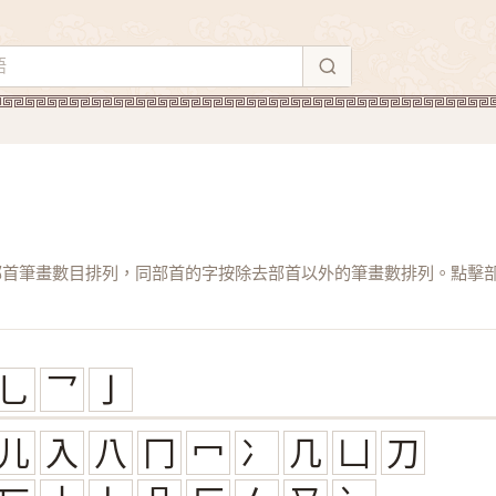
部首筆畫數目排列，同部首的字按除去部首以外的筆畫數排列。點擊
乚
乛
亅
儿
入
八
冂
冖
冫
几
凵
刀