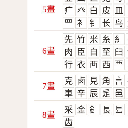
5畫
疒
癶
白
皮
皿
罒
衤
钅
长
鸟
先
竹
米
糸
糹
6畫
肉
臣
自
至
臼
行
衣
襾
西
覀
克
卤
見
角
言
7畫
車
辛
辰
辵
邑
采
金
釒
長
镸
8畫
齿