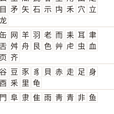
目
矛
矢
石
示
禸
禾
穴
立
龙
缶
网
羊
羽
老
而
耒
耳
聿
舌
舛
舟
艮
色
艸
虍
虫
血
页
齐
谷
豆
豕
豸
貝
赤
走
足
身
酉
釆
里
龟
門
阜
隶
隹
雨
靑
青
非
鱼