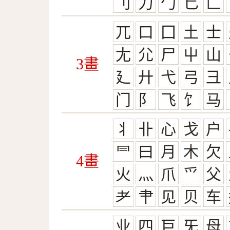
刂
力
勹
匕
匚
兀
口
囗
土
士
尢
尣
尸
屮
山
3畫
廴
廾
弋
弓
彐
门
阝
飞
饣
马
丬
卝
心
戈
户
⺜
曰
月
木
欠
4畫
火
灬
爪
爫
父
耂
肀
见
贝
车
业
四
巨
旡
母