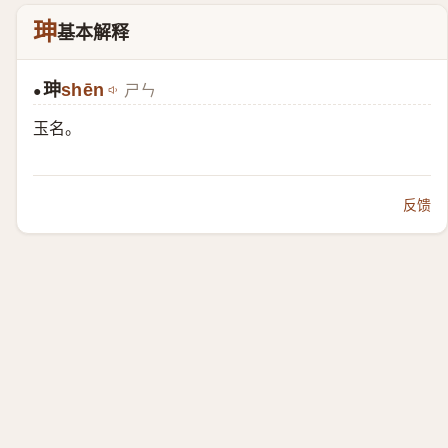
珅
基本解释
珅
shēn
ㄕㄣ
●
玉名。
反馈