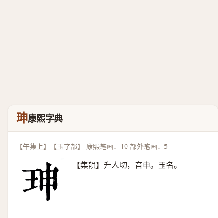
珅
康熙字典
【午集上】【玉字部】 康熙笔画：10 部外笔画：5
【集韻】升人切，音申。玉名。