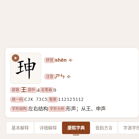
拼音
shēn
注音
ㄕㄣ
王
部首
部外
总笔画
4
9
统一码
CJK 73C5
笔顺
112125112
字形结构
字形分析
左右结构
形声；从王、申声
基本解释
详细解释
康熙字典
音韵方言
字源字