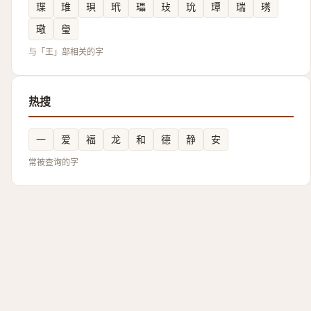
㻡
琟
珼
玳
瓃
㺳
玧
㻼
瑞
璓
璥
㼂
与「王」部相关的字
热搜
一
爱
福
龙
和
德
静
安
常被查询的字