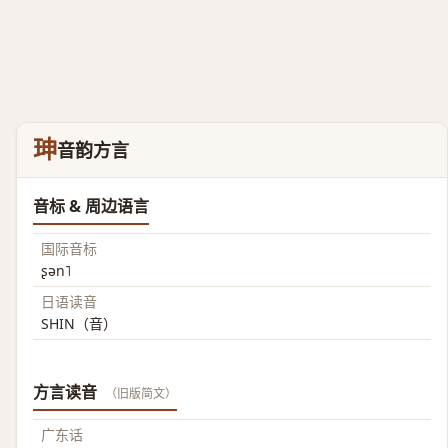
珅
音韵方言
音标 & 周边语言
国际音标
ʂən˥
日语读音
SHIN（音）
方言读音
（旧版简文）
广东话