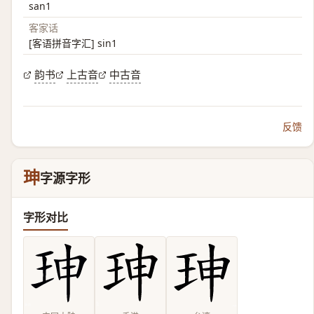
san1
客家话
[客语拼音字汇] sin1
韵书
上古音
中古音
反馈
珅
字源字形
字形对比