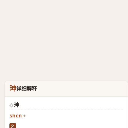
珅
详细解释
珅
◎
shēn
名