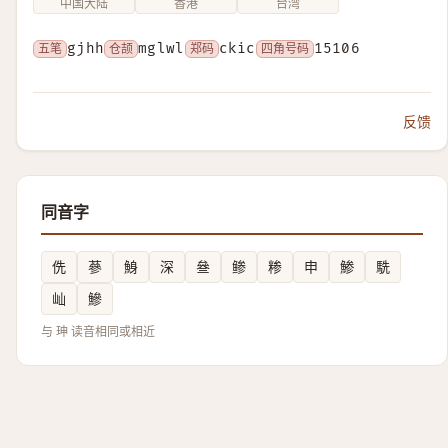
中国大陆
香港
台湾
五笔
gjhh
仓颉
mglwl
郑码
ckic
四角号码
15106
反馈
同音字
侁
蔘
鯓
深
叄
鲹
糁
申
鯵
駪
屾
鰺
与 珅 读音相同或相近