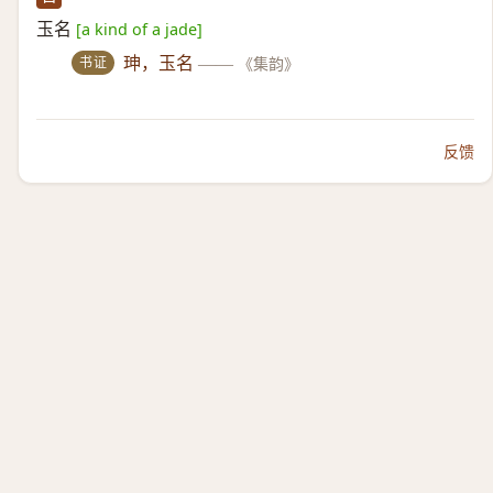
玉名
[a kind of a jade]
书证
珅，玉名
——
《集韵》
反馈