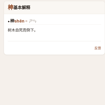
柛
基本解释
柛
shēn
ㄕㄣ
●
树木自死而倒下。
反馈