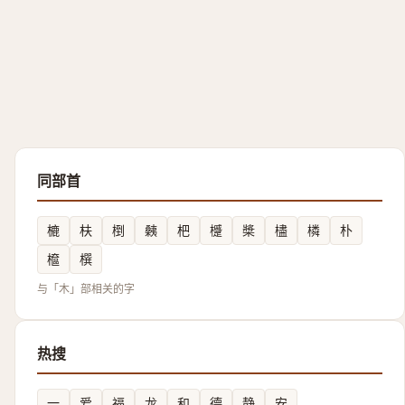
同部首
樚
枎
椡
㯩
杷
㰗
槳
㯸
橉
朴
檶
㯢
与「木」部相关的字
热搜
一
爱
福
龙
和
德
静
安