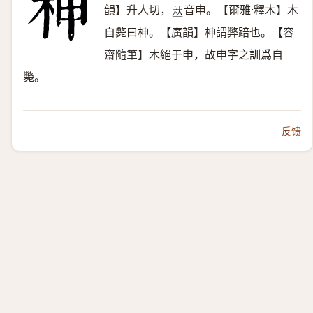
韻】升人切，
音申。【爾雅·釋木】木
𠀤
自斃曰柛。【廣韻】柛謂弊踣也。【容
齋隨筆】木絕于申，故申字之訓爲自
斃。
反馈