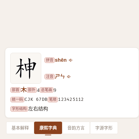
拼音
shēn
注音
ㄕㄣ
木
部首
部外
总笔画
4
9
统一码
CJK 67DB
笔顺
123425112
字形结构
左右结构
基本解释
康熙字典
音韵方言
字源字形