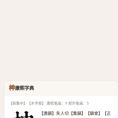
柛
康熙字典
【辰集中】【木字部】 康熙笔画：9 部外笔画：5
【唐韻】失人切【集韻】【韻會】【正