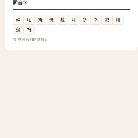
同音字
砷
屾
姺
侁
㮱
堔
參
峷
䰠
籸
薓
裑
与 柛 读音相同或相近