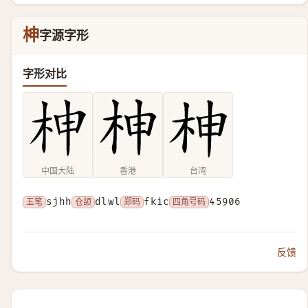
柛
字源字形
字形对比
中国大陆
香港
台湾
五笔
sjhh
仓颉
dlwl
郑码
fkic
四角号码
45906
反馈