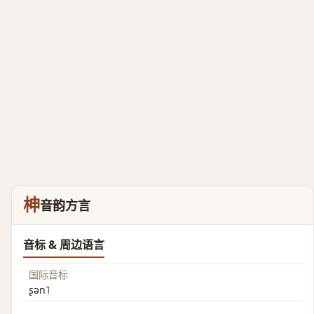
柛
音韵方言
音标 & 周边语言
国际音标
ʂən˥