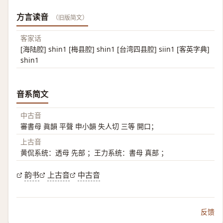
方言读音
（旧版简文）
客家话
[海陆腔] shin1 [梅县腔] shin1 [台湾四县腔] siin1 [客英字典]
shin1
音系简文
中古音
審書母 眞韻 平聲 申小韻 失人切 三等 開口；
上古音
黄侃系统：透母 先部 ；王力系统：書母 真部 ；
韵书
上古音
中古音
反馈