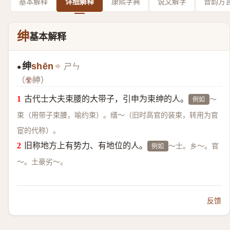
基本解释
详细解释
康熙字典
说文解字
音韵方
绅
基本解释
绅
shēn
ㄕㄣ
●
（
紳）
古代士大夫束腰的大带子，引申为束绅的人。
～
例如
束（用带子束腰，喻约束）。缙～（旧时高官的装束，转用为官
宦的代称）。
旧称地方上有势力、有地位的人。
～士。乡～。官
例如
～。土豪劣～。
反馈