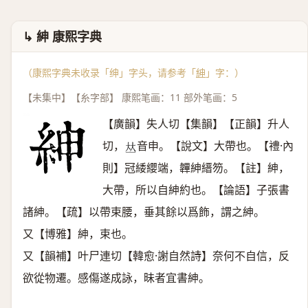
↳ 紳 康熙字典
（康熙字典未收录「绅」字头，请参考「
紳
」字：）
【未集中】【糸字部】 康熙笔画：11 部外笔画：5
【廣韻】失人切【集韻】【正韻】升人
切，
音申。【說文】大帶也。【禮·內
𠀤
則】冠緌纓端，韠紳縉笏。【註】紳，
大帶，所以自紳約也。【論語】子張書
諸紳。【疏】以帶束腰，垂其餘以爲飾，謂之紳。
又【博雅】紳，束也。
又【韻補】叶尸連切【韓愈·謝自然詩】奈何不自信，反
欲從物遷。感傷遂成詠，昧者宜書紳。