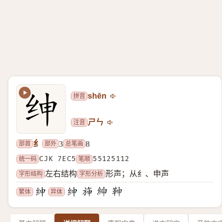
拼音
shēn
注音
ㄕㄣ
纟
部首
部外
总笔画
3
8
统一码
CJK 7EC5
笔顺
55125112
字形结构
字形分析
左右结构
形声；从纟、申声
繁体
异体