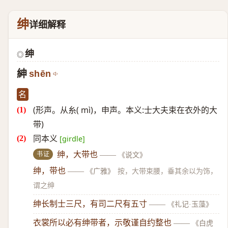
绅
详细解释
绅
◎
紳
shēn
名
(形声。从糸( mì)，申声。本义:士大夫束在衣外的大
带)
同本义
[girdle]
书证
绅，大带也
——
《说文》
绅，带也
——
《广雅》
按，大带束腰，垂其余以为饰，
谓之绅
绅长制士三尺，有司二尺有五寸
——
《礼记·玉藻》
衣裳所以必有绅带者，示敬谨自约整也
——
《白虎