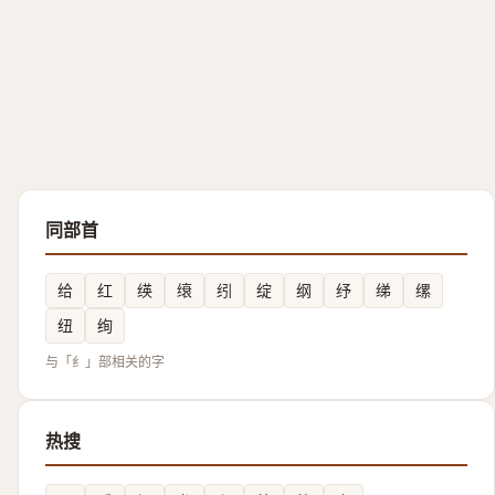
同部首
给
红
绬
缞
纼
绽
纲
纾
绨
缧
纽
绚
与「纟」部相关的字
热搜