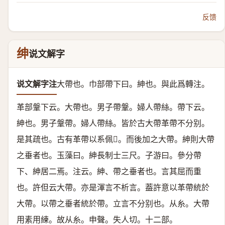
反馈
绅
说文解字
说文解字注
大帶也。
巾部帶下曰。紳也。與此爲轉注。
革部鞶下云。大帶也。男子帶鞶。婦人帶絲。帶下云。
紳也。男子鞶帶。婦人帶絲。皆於古大帶革帶不分别。
是其疏也。古有革帶以系佩。而後加之大帶。紳則大帶
之垂者也。玉藻曰。紳長制士三尺。子游曰。參分帶
下、紳居二焉。注云。紳、帶之垂者也。言其屈而重
也。許但云大帶。亦是渾言不析言。葢許意以革帶統於
大帶。以帶之垂者統於帶。立言不分别也。
从糸。
大帶
用素用練。故从糸。
申聲。
失人切。十二部。