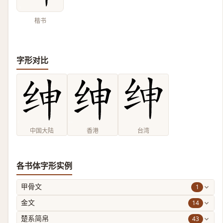
楷书
字形对比
中国大陆
香港
台湾
各书体字形实例
1
甲骨文
14
金文
43
楚系简帛