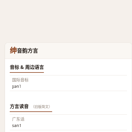
绅
音韵方言
音标 & 周边语言
国际音标
ʂən˥
方言读音
（旧版简文）
广东话
san1