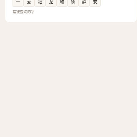
一
爱
福
龙
和
德
静
安
常被查询的字