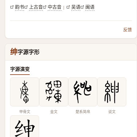
韵书
上古音
中古音
吴语
闽语
|
反馈
绅
字源字形
字源演变
甲骨文
金文
楚系简帛
说文