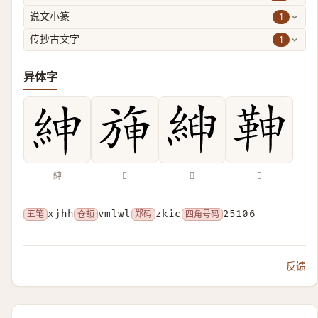
1
说文小篆
1
传抄古文字
异体字
紳
𣃵
𦁴
𩉼
五笔
xjhh
仓颉
vmlwl
郑码
zkic
四角号码
25106
反馈