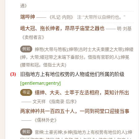
通》
端哔绅
——
《礼记·内则》
注:“大带所以自绅约也。”
峨大冠、拖长绅者，昂昂乎庙堂之器也
——
明·刘基
《卖柑者言》
例如
绅笏(大带与笏板);绅带(古时士大夫束腰之大带);绅緌
(绅，大带;緌冠带之末端下垂部分。借指有官职的人);绅冕
(腰带和冠。借指士大夫)
旧指地方上有地位权势的人物或他们所属的阶级
[gentleman;gentry]
书证
缙绅、大夫、士萃于左丞相府，莫知计所出
——
文天祥 《指南录·后序》
两家绅衿共一百四五十人，一同到祠堂口迎接当事
——
《儒林外史》
例如
官绅;土豪劣绅;乡绅(指地方上有权势有地位的人);绅