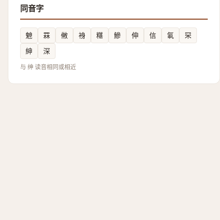
同音字
䰠
罧
敒
裑
糂
鰺
伸
信
氠
罙
紳
深
与 绅 读音相同或相近