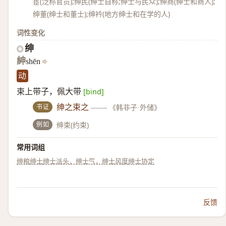
宦(泛称官员);绅民(绅士自称;绅士与民众);绅商(绅士和商人);
绅董(绅士和董士);绅衿(地方绅士和在学的人)
词性变化
绅
◎
紳
shēn
动
束上带子，佩大带
[bind]
书证
绅之束之
——
《韩非子·外储》
例如
绅束(约束)
常用词组
绅粮
绅士
绅士派头，绅士气，绅士风度
绅士协定
反馈