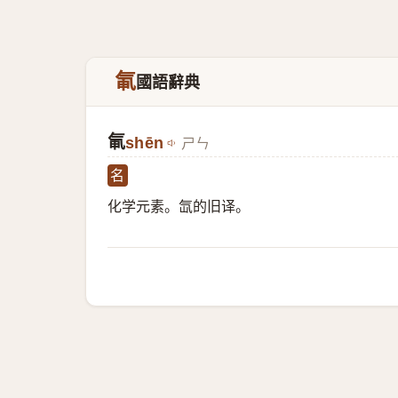
氠
國語辭典
氠
shēn
ㄕㄣ
名
化学元素。氙的旧译。