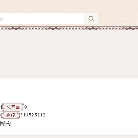
总笔画
4
9
笔顺
0
311525112
围结构