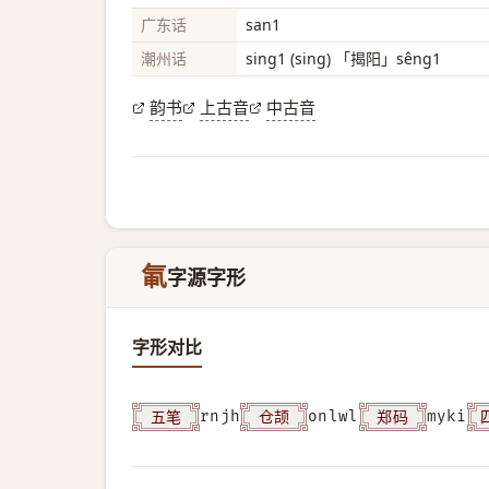
广东话
san1
潮州话
sing1 (sing) 「揭阳」sêng1
韵书
上古音
中古音
氠
字源字形
字形对比
五笔
仓颉
郑码
rnjh
onlwl
myki