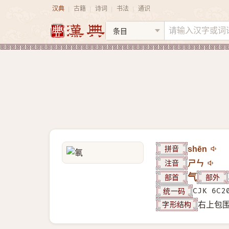
汉典
古籍
诗词
书法
通识
|
|
|
|
拼音
shēn
注音
ㄕㄣ
部首
气
部外
统一码
CJK 6C2
字形结构
右上包