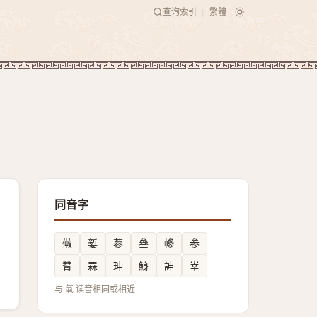
查询索引
繁體
|
同音字
敒
㜪
蔘
叄
幓
参
甧
罧
珅
鯓
訷
峷
与 氠 读音相同或相近