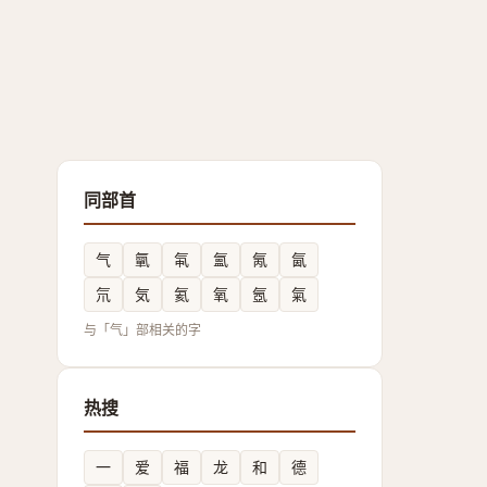
同部首
气
㲷
㲴
氳
氞
氤
氘
気
氦
氧
氬
氣
与「气」部相关的字
热搜
一
爱
福
龙
和
德