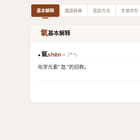
基本解释
國語辭典
音韵方言
字源字形
氠
基本解释
氠
shēn
ㄕㄣ
●
化学元素“ 氙 ”的旧称。