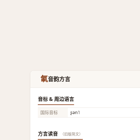
氠
音韵方言
音标 & 周边语言
国际音标
ʂən˥
方言读音
（旧版简文）