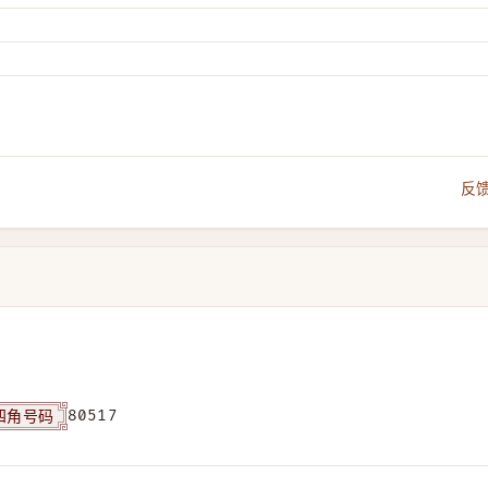
反
四角号码
80517