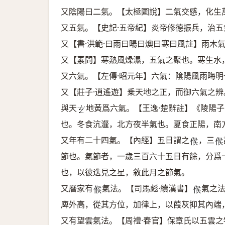
又陰陽曰二氣。【太極圖說】二氣交感，化生
又五氣。【史記·五帝紀】炎帝修德振兵，治
又【書·洪範·曰雨曰暘曰燠曰寒曰風註】雨木
又【素問】寒熱風燥濕，五氣之聚也。寒生水
又六氣。【左傳·昭元年】六氣：隂陽風雨晦明
又【莊子·逍遙遊】乗天地之正，而御六氣之
與天
地黃爲六氣。【王逸·楚辭註】《陵陽
𤣥
也。冬食沆瀣，北方夜半氣也。夏食正陽，南
又年有二十四氣。【內經】五日謂之
，三
𠋫
𠋫
節也。氣節者，一歲三百六十五日有餘，分爲
也，以彼迭見之星，敘此月之節氣。
又曆家有
氣法。【司馬彪·續漢書】
氣之
𠋫
𠋫
庳外高，從其方位，加律上，以葭灰抑其內端
又有望雲氣法。【周禮·春官】保章氏以五雲