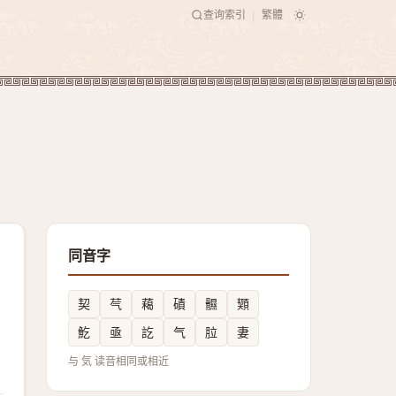
查询索引
繁體
|
同音字
契
芞
藒
磧
䯥
䫔
䰴
亟
訖
气
䏠
妻
与 気 读音相同或相近