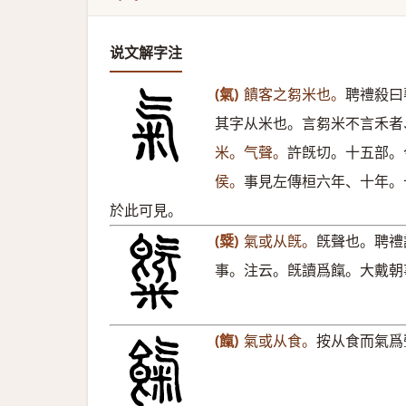
说文解字注
(氣)
饋客之芻米也。
聘禮殺曰
其字从米也。言芻米不言禾者
米。气聲。
許旣切。十五部。
侯。
事見左傳桓六年、十年。
於此可見。
(䊠)
氣或从旣。
旣聲也。聘禮
事。注云。旣讀爲餼。大戴朝
(餼)
氣或从食。
按从食而氣爲