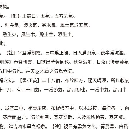
萬物。
五氣。【註】王肅曰：五氣，五方之氣。
氣，暘金氣，燠火氣，寒水氣，風土氣爲五氣。
，熱生火，風生木，燥生金，濕生土。
也。
辨。【註】平旦爲朝霞，日中爲正陽，日入爲飛泉，夜半爲沆瀣，
子明經》春食朝霞，日欲出時黃氣也。秋食淪隂，日沒已後赤黃氣
方日中氣也。幷天
地黃之氣爲六氣。
𤣥
謂之氣。【書·正義】二十八宿，布於四方，隨天轉運，所以敘
十二月，有二十四氣，一爲節氣，謂月初也，一爲中氣，謂月半
法，爲室三重，塗亹周密，布緹幔室中，以木爲按，每律各一，
，案歷而
之。氣所動者，其灰斯散，人及風所動者，其灰聚。
𠋫
之物，辨吉凶水旱之祲象。【註】視日旁雲氣之色，靑爲蟲，白爲