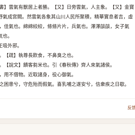
官書】雲氣有獸居上者勝。【又】日旁雲氣，人主象。【又】金寶
野氣成宮闕。然雲氣各象其山川人民所聚積，精華實息者吉，虛
隆，佳氣也。綿綿絞絞，條條片片，兵氣也。澤澤燄燄，女子氣
氣也。
正吸外邪。
氣。【疏】執尊長飮食，不鼻臭之也。
。【說文】饋客芻米也。引《春秋傳》齊人來氣諸侯。
器，用不借物。近取諸身，役心御氣。
利之困患兮，守危殆而假氣。喜乳哺之遂安兮，信衆疾之日歇。
反