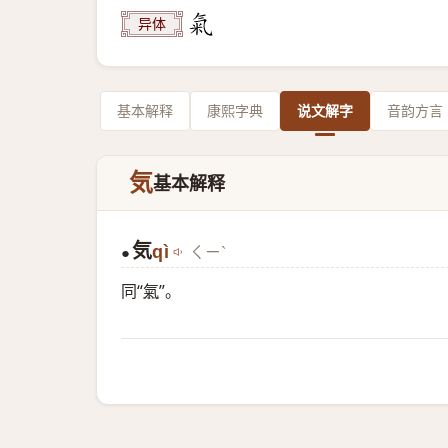
异体
基本解释
康熙字典
说文解字
音韵方言
気
基本解释
気
qì
ㄑㄧˋ
●
同“
氣
”。