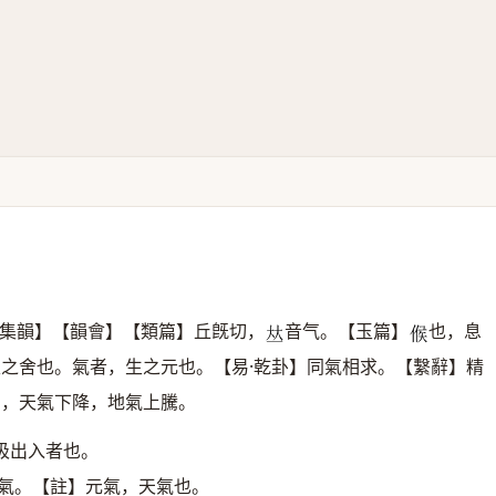
集韻】【韻會】【類篇】丘旣切，
音气。【玉篇】
也，息
𠀤
𠋫
生之舍也。氣者，生之元也。【易·乾卦】同氣相求。【繫辭】精
月，天氣下降，地氣上騰。
吸出入者也。
元氣。【註】元氣，天氣也。