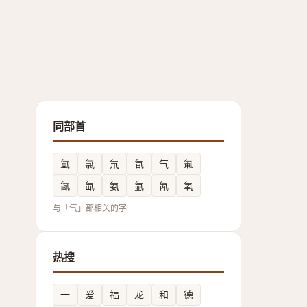
同部首
氲
氯
氘
氜
气
氭
㲶
氙
氨
氩
氝
氧
与「气」部相关的字
热搜
一
爱
福
龙
和
德