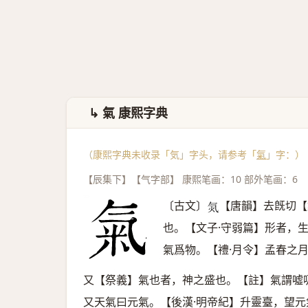
↳ 氣 康熙字典
（康熙字典未收录「気」字头，请参考「
氣
」字：）
【辰集下】【气字部】 康熙笔画：10 部外笔画：6
〔古文〕
【唐韻】去旣切【
𣱛
也。【文子·守弱篇】形者，
氣爲物。【禮·月令】孟春之
又【祭義】氣也者，神之盛也。【註】氣謂噓
又天氣曰元氣。【後漢·明帝紀】升靈臺，望