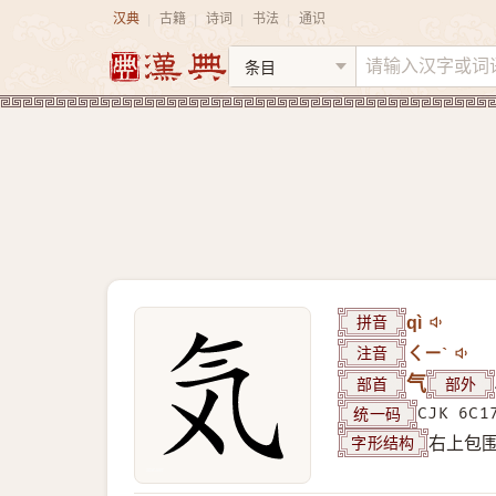
汉典
古籍
诗词
书法
通识
|
|
|
|
拼音
qì
注音
ㄑㄧˋ
部首
气
部外
统一码
CJK 6C1
字形结构
右上包