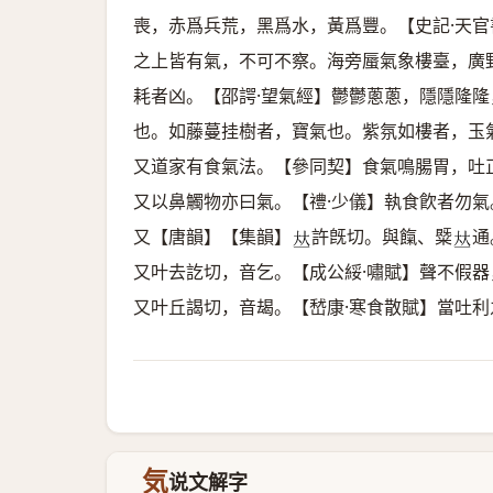
喪，赤爲兵荒，黑爲水，黃爲豐。【史記·天
之上皆有氣，不可不察。海旁蜃氣象樓臺，廣
耗者凶。【邵諤·望氣經】鬱鬱蔥蔥，隱隱隆
也。如藤蔓挂樹者，寶氣也。紫氛如樓者，玉
又道家有食氣法。【參同契】食氣鳴腸胃，吐
又以鼻觸物亦曰氣。【禮·少儀】執食飮者勿
又【唐韻】【集韻】
許旣切。與餼、䊠
通
𠀤
𠀤
又叶去訖切，音乞。【成公綏·嘯賦】聲不假
又叶丘謁切，音朅。【嵆康·寒食散賦】當吐
気
说文解字