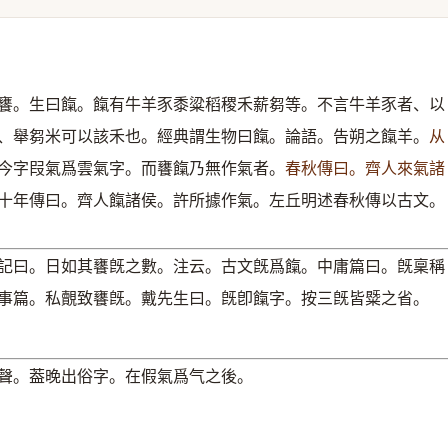
饔。生曰餼。餼有牛羊豕黍粱稻稷禾薪芻等。不言牛羊豕者、以
、舉芻米可以該禾也。經典謂生物曰餼。論語。告朔之餼羊。
从
今字叚氣爲雲氣字。而饔餼乃無作氣者。
春秋傳曰。齊人來氣諸
十年傳曰。齊人餼諸侯。許所據作氣。左丘明述春秋傳以古文。
記曰。日如其饔旣之數。注云。古文旣爲餼。中庸篇曰。旣稟稱
事篇。私覿致饔旣。戴先生曰。旣卽餼字。按三旣皆䊠之省。
聲。葢晚出俗字。在假氣爲气之後。