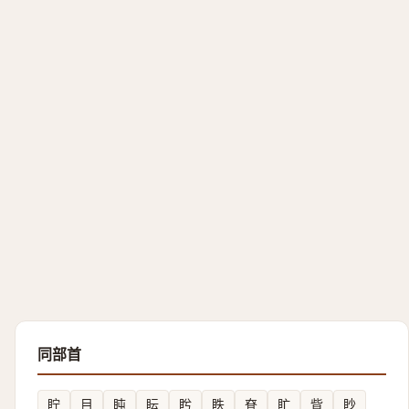
同部首
眝
目
盹
眃
盻
眣
眘
盳
眥
眇