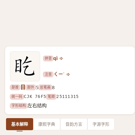
拼音
qì
注音
ㄑㄧˋ
目
部首
部外
总笔画
5
8
统一码
CJK 76F5
笔顺
25111315
字形结构
左右结构
基本解释
康熙字典
音韵方言
字源字形