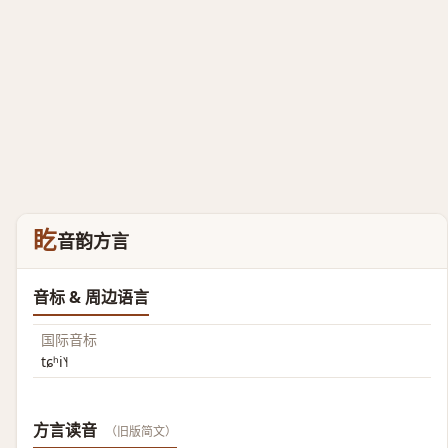
盵
音韵方言
音标 & 周边语言
国际音标
tɕʰi˥˧
方言读音
（旧版简文）