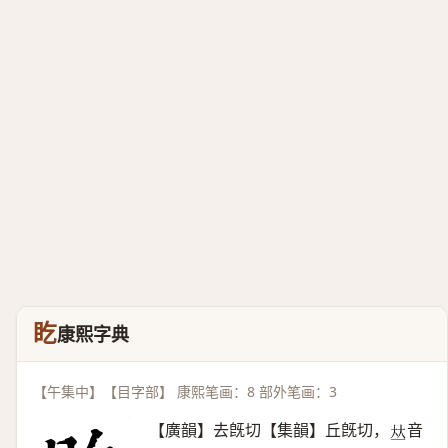
盵
康熙字典
【午集中】【目字部】 康熙笔画：8 部外笔画：3
【廣韻】去旣切【集韻】丘旣切，
音
𠀤