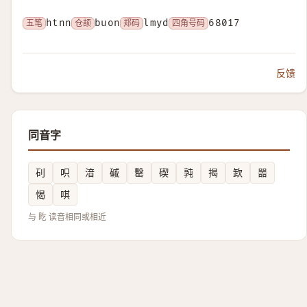
五笔
htnn
仓颉
buon
郑码
lmyd
四角号码
68017
反馈
同音字
矵
呮
湆
磩
罊
碶
㝄
揭
欫
噐
愒
唭
与 盵 读音相同或相近