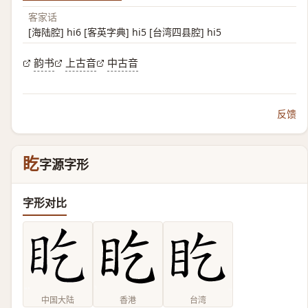
客家话
[海陆腔] hi6 [客英字典] hi5 [台湾四县腔] hi5
韵书
上古音
中古音
反馈
盵
字源字形
字形对比
中国大陆
香港
台湾