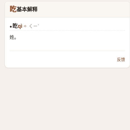
盵
基本解释
盵
qì
ㄑㄧˋ
●
姓。
反馈