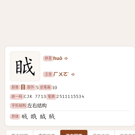
拼音
huò
注音
ㄏㄨㄛˋ
目
部首
部外
总笔画
5
10
统一码
CJK 7713
笔顺
2511115534
字形结构
左右结构
异体