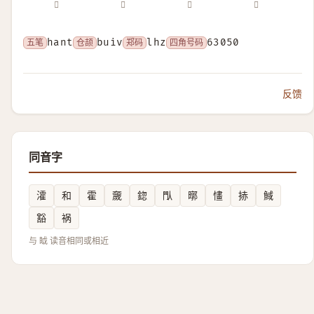
𣆈
𥅩
𧵝
𧶂
五笔
hant
仓颉
buiv
郑码
lhz
四角号码
63050
反馈
同音字
瀖
和
霍
奯
鍃
閄
㬑
㦎
捇
䱛
豁
祸
与 眓 读音相同或相近