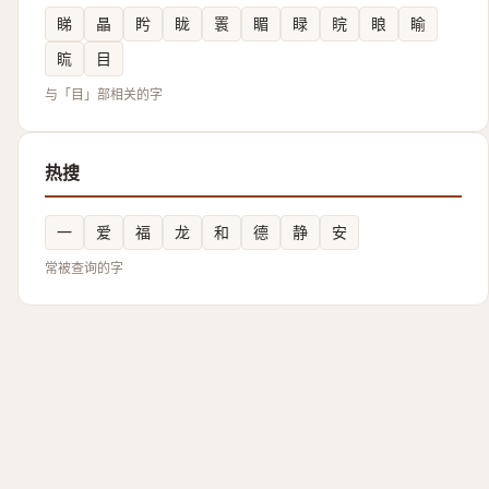
睇
瞐
盻
眬
瞏
睸
睩
睆
䀶
睮
䀮
目
与「目」部相关的字
热搜
一
爱
福
龙
和
德
静
安
常被查询的字