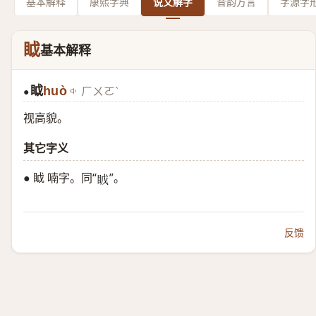
基本解释
康熙字典
说文解字
音韵方言
字源字
眓
基本解释
眓
huò
ㄏㄨㄛˋ
●
视高貌。
其它字义
● 眓 喃字。同“
”。
𪾤
反馈