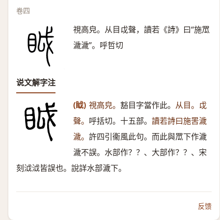
卷四
視高皃。从目戉聲，讀若《詩》曰“施罛
濊濊”。呼哲切
说文解字注
(眓)
視高皃。
豁目字當作此。
从目。戉
聲。
呼括切。十五部。
讀若詩曰施罟濊
濊。
許四引衞風此句。而此與罛下作濊
濊不誤。水部作？？、大部作？？、宋
刻泧泧皆誤也。說詳水部濊下。
反馈