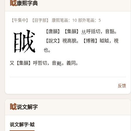
眓
康熙字典
【午集中】【目字部】 康熙笔画：10 部外笔画：5
【唐韻】【集韻】
呼括切，音豁。
𠀤
【說文】視高貌。【博雅】眓眓，視
也。
又【集韻】呼哲切，音
。義同。
𩖶
反馈
眓
说文解字
说文解字·眓