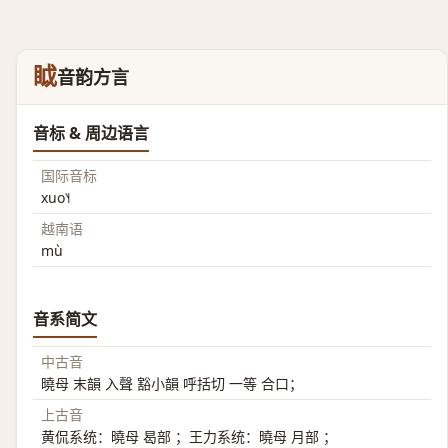
眓
音韵方言
音标 & 周边语言
国际音标
xuo˥˧
越南语
mù
音系简文
中古音
曉母 末韻 入聲 豁小韻 呼括切 一等 合口；
上古音
黄侃系统：曉母 曷部 ；王力系统：曉母 月部 ；