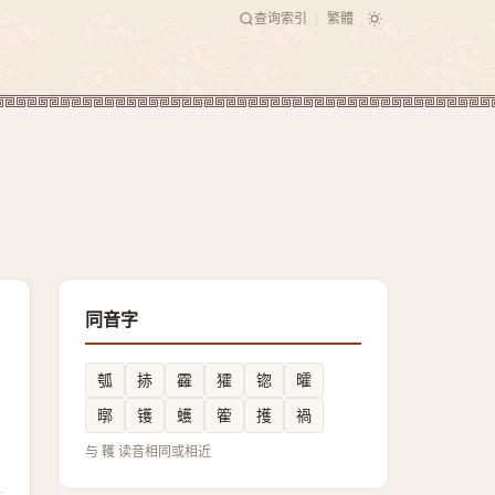
查询索引
繁體
|
同音字
瓠
捇
靃
㺢
锪
曤
㬑
镬
蠖
篧
擭
禍
与 韄 读音相同或相近