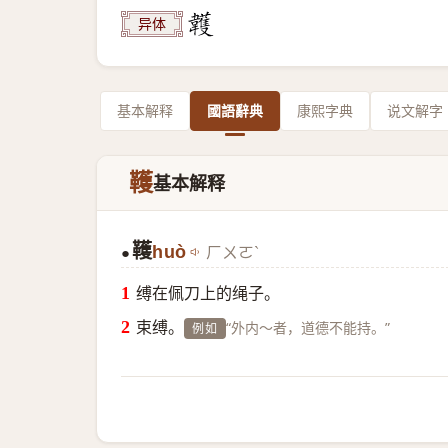
异体
基本解释
國語辭典
康熙字典
说文解字
韄
基本解释
韄
huò
ㄏㄨㄛˋ
●
缚在佩刀上的绳子。
束缚。
“外内～者，道德不能持。”
例如