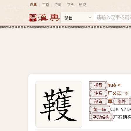
汉典
古籍
诗词
书法
通识
|
|
|
|
拼音
huò
注音
ㄏㄨㄛˋ
部首
革
部外
统一码
CJK 97C
字形结构
左右结