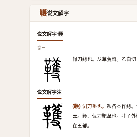
韄
说文解字
说文解字·韄
卷三
佩刀絲也。从革蒦聲。乙白切
说文解字注
(韄)
佩刀系也。
系各本作絲。
云。韄、佩刀靶韋也。莊子外
在五部。