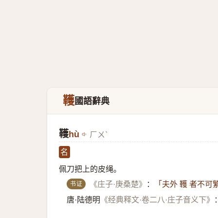
韄
國語辭典
韄
hù
ㄏㄨˋ
名
佩刀把上的皮绳。
书证
《庄子·庚桑楚》
：
「夫外 韄 者不可
唐·陆德明
《经典释文·卷二八·庄子音义下》