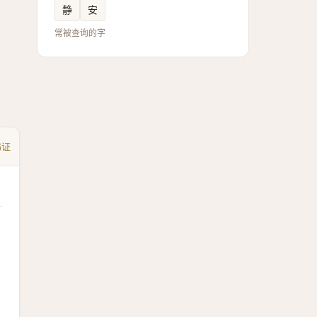
静
安
常被查询的字
书证