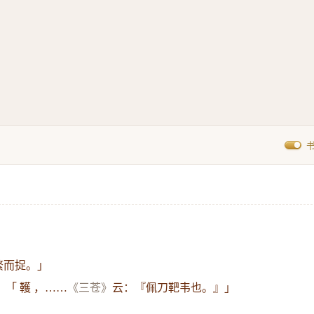
繁而捉。」
：
「 韄 ，……
《三苍》
云：『佩刀靶韦也。』」