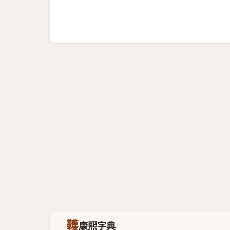
韄
康熙字典