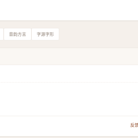
音韵方言
字源字形
反