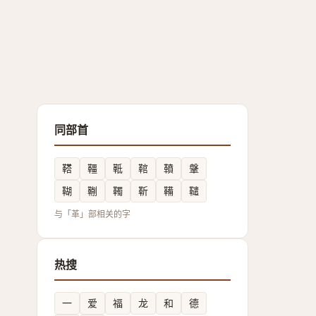
同部首
鞳
韁
䩚
䩪
䩿
鞶
䩴
鞩
䪅
靳
鞴
䪈
与「革」部相关的字
热搜
一
爱
福
龙
和
德