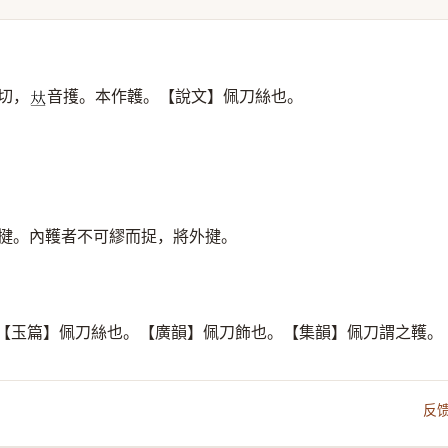
切，
音擭。本作䪝。【說文】佩刀絲也。
𠀤
內揵。內韄者不可繆而捉，將外揵。
【玉篇】佩刀絲也。【廣韻】佩刀飾也。【集韻】佩刀謂之韄。
反