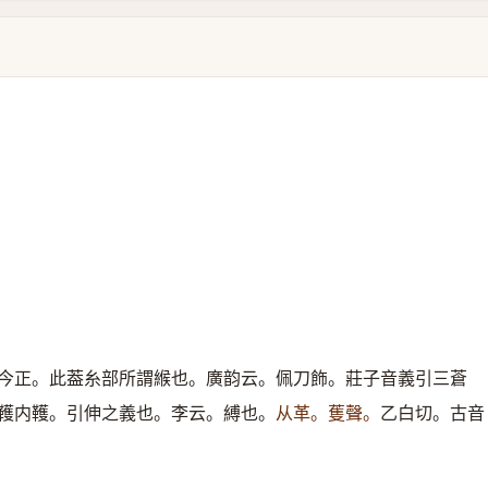
今正。此葢糸部所謂緱也。廣韵云。佩刀飾。莊子音義引三蒼
韄内韄。引伸之義也。李云。縛也。
从革。蒦聲。
乙白切。古音