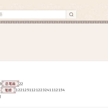
总笔画
9
22
笔顺
4
1221251121223241112154
构