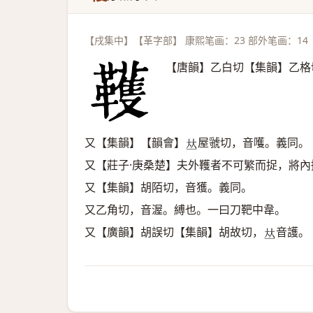
【戌集中】【革字部】 康熙笔画：23 部外笔画：14
【唐韻】乙白切【集韻】乙格
又【集韻】【韻會】
屋虢切，音嚄。義同。
𠀤
又【莊子·庚桑楚】夫外韄者不可繁而捉，將
又【集韻】胡陌切，音獲。義同。
又乙角切，音渥。縛也。一曰刀靶中韋。
又【廣韻】胡誤切【集韻】胡故切，
音護。
𠀤