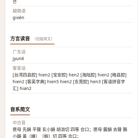
현
越南语
gioèn
方言读音
（旧版简文）
广东话
jyun6
客家话
[台湾四县腔] hien2 [宝安腔] hen2 [海陆腔] hien2 [梅县腔]
hien2 [客英字典] hien5 hien2 [东莞腔] hen3 [客语拼音字
汇] hian2
音系简文
中古音
匣母 先韻 平聲 玄小韻 胡㳙切 四等 合口；匣母 霰韻 去聲 縣
小韻 黃（練）〔絢〕切 四等 合口；