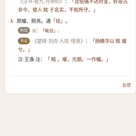
《汉书·卷九·元帝纪》
：
「且俗儒不达时宜，好是古
非今，使人 眩 于名实，不知所守。」
照耀、照亮。通
。
3.
「炫」
例如
如：
。
「眩目」
书证
《楚辞·刘向·九叹·惜贤》
：
「扬精华以 眩 燿
兮。」
汉·王逸·注：
「 眩 ，燿，光貌。一作耀。」
反馈