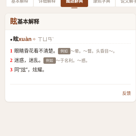
基本解释
详细解释
國語辭典
康熙字典
说文解
眩
基本解释
眩
xuàn
ㄒㄩㄢˋ
●
眼睛昏花看不清楚。
～晕。～瞀。头昏目～。
例如
迷惑，迷乱。
～于名利。～惑。
例如
同“
炫
”，炫耀。
反馈