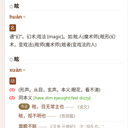
眩
◎
huàn
名
通“幻”。幻术;戏法 [magic]。如:眩人(魔术师);眩形(幻
术，变戏法);眩师(魔术师);眩者(变戏法的人)
眩
◎
xuàn
动
(形声。从目，玄声。本义:眼花，看不清)
同本义
[have dim eyesight;feel dizzy]
书证
眩，目无常主也
——
《说文》
眩，视不明也
——
《苍颉篇》
靡瞻不眩
——
《汉书·元帝纪》
注:“视乱也。”