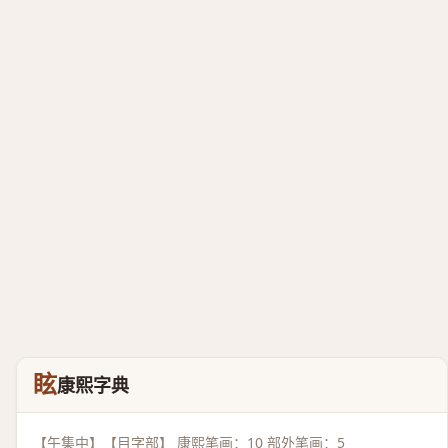
眩
康熙字典
【午集中】【目字部】 康熙笔画：10 部外笔画：5