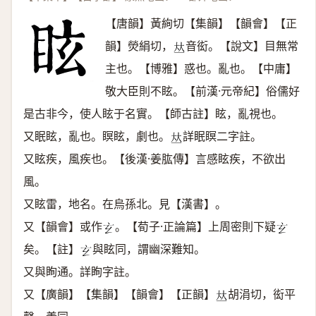
【唐韻】黃絢切【集韻】【韻會】【正
韻】熒絹切，
音衒。【說文】目無常
𠀤
主也。【博雅】惑也。亂也。【中庸】
敬大臣則不眩。【前漢·元帝紀】俗儒好
是古非今，使人眩于名實。【師古註】眩，亂視也。
又眠眩，亂也。瞑眩，劇也。
詳眠瞑二字註。
𠀤
又眩疾，風疾也。【後漢·姜肱傳】言感眩疾，不欲出
風。
又眩雷，地名。在烏孫北。見【漢書】。
又【韻會】或作
。【荀子·正論篇】上周密則下疑
𤣥
𤣥
矣。【註】
與眩同，謂幽深難知。
𤣥
又與眴通。詳眴字註。
又【廣韻】【集韻】【韻會】【正韻】
胡涓切，衒平
𠀤