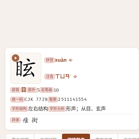
拼音
xuàn
注音
ㄒㄩㄢˋ
目
部首
部外
总笔画
5
10
统一码
CJK 7729
笔顺
2511141554
字形结构
字形分析
左右结构
形声；从目、玄声
异体