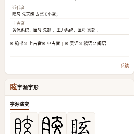
近代音
曉母 先天韻 去聲 𩋢小空；
上古音
黄侃系统：匣母 先部 ；王力系统：匣母 真部 ；
韵书
上古音
中古音
吴语
赣语
闽语
|
反馈
眩
字源字形
字源演变