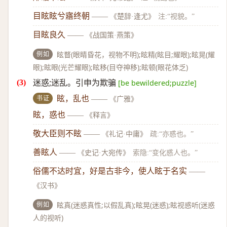
目眩眩兮寤终朝
——
《楚辞·逢尤》
注:“视貌。”
目眩良久
——
《战国策·燕策》
例如
眩瞀(眼睛昏花，视物不明);眩精(眩目;耀眼);眩晃(耀
眼);眩眼(光芒耀眼);眩移(目夺神移);眩顿(眼花体乏)
迷惑;迷乱。引申为欺骗
[be bewildered;puzzle]
书证
眩，乱也
——
《广雅》
眩，惑也
——
《释言》
敬大臣则不眩
——
《礼记·中庸》
疏:“亦惑也。”
善眩人
——
《史记·大宛传》
索隐:“变化惑人也。”
俗儒不达时宜，好是古非今，使人眩于名实
——
《汉书》
例如
眩真(迷惑真性;以假乱真);眩晃(迷惑);眩视惑听(迷惑
人的视听)