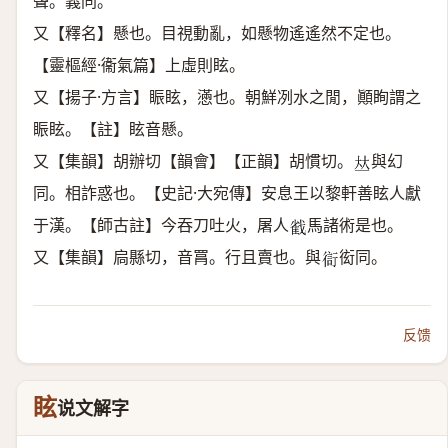
聲。義同。
又【釋名】懸也。目視動亂，如懸物遙遙然不定也。
【靈樞經·衞氣篇】上虛則眩。
又【揚子·方言】䀼眩，懣也。朝鮮冽水之閒，顚眴謂之
䀼眩。【註】眩音懸。
又【集韻】胡辦切【韻會】【正韻】胡慣切。
與幻
𠀤
同。相詐惑也。【史記·大宛傳】安息王以黎軒善眩人獻
于漢。【師古註】今吞刀吐火，屠人
馬諸術是也。
𢧵
又【集韻】扃縣切，音罥。行且賣也。與
衒同。
𧗳
反馈
眩
说文解字