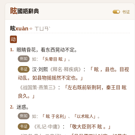
眩
國語辭典
书证
眩
xuàn
ㄒㄩㄢˋ
动
眼睛昏花，看东西晃动不定。
1.
例如
如：
。
「头晕目 眩 」
书证
汉·刘熙
《释名·释疾病》
：
「 眩 ，县也。目视
动乱，如县物摇摇然不定也。」
《战国策·燕策三》
：
「左右既前斩荆轲，秦王目 眩
良久。」
迷惑。
2.
例如
如：
、
。
「 眩 于名利」
「以术眩人」
书证
《礼记·中庸》
：
「敬大臣则不 眩 。」