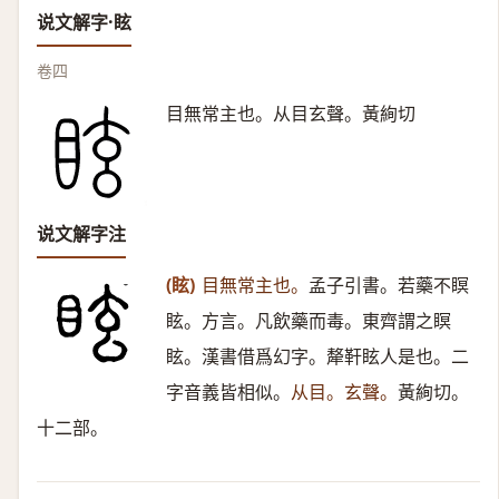
说文解字·眩
卷四
目無常主也。从目玄聲。黃絢切
说文解字注
(眩)
目無常主也。
孟子引書。若藥不瞑
眩。方言。凡飲藥而毒。東齊謂之瞑
眩。漢書借爲幻字。犛靬眩人是也。二
字音義皆相似。
从目。玄聲。
黃絢切。
十二部。