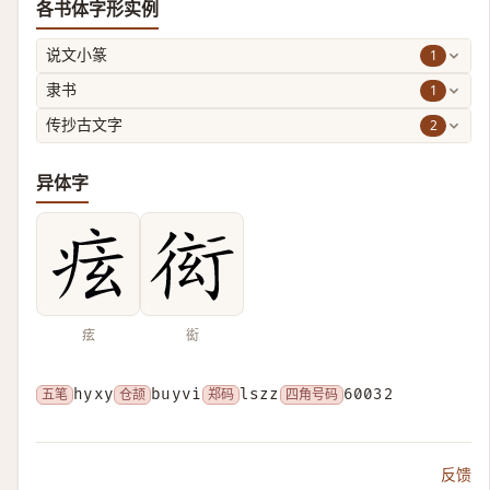
各书体字形实例
1
说文小篆
1
隶书
2
传抄古文字
异体字
痃
衒
五笔
hyxy
仓颉
buyvi
郑码
lszz
四角号码
60032
反馈