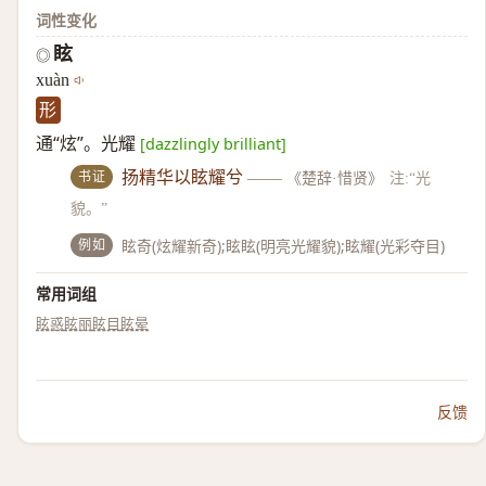
词性变化
眩
◎
xuàn
形
通“炫”。光耀
[dazzlingly brilliant]
书证
扬精华以眩耀兮
——
《楚辞·惜贤》
注:“光
貌。”
例如
眩奇(炫耀新奇);眩眩(明亮光耀貌);眩耀(光彩夺目)
常用词组
眩惑
眩丽
眩目
眩晕
反馈