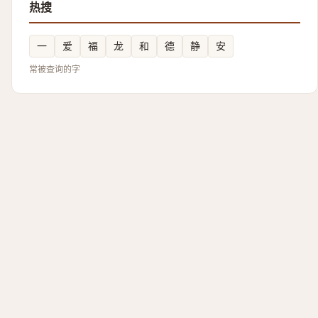
热搜
一
爱
福
龙
和
德
静
安
常被查询的字