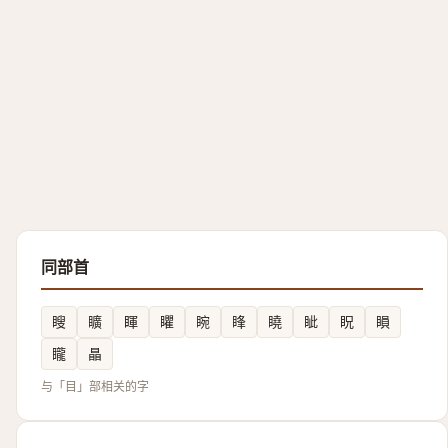
同部首
瞍
矌
睴
䂂
睕
䀱
䁱
眦
眖
䁚
矓
瞐
与「目」部相关的字