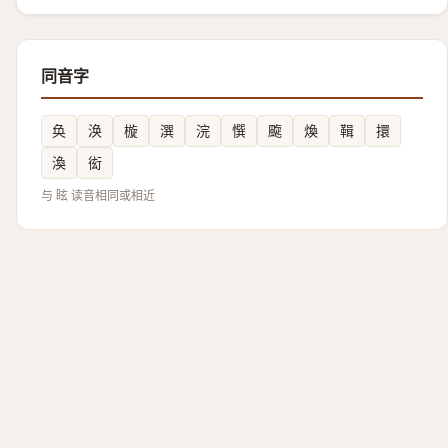
同音字
奂
涣
㯀
潠
浣
㦏
颴
煥
䩰
擐
渙
衒
与 眩 读音相同或相近