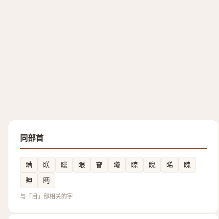
同部首
瞒
眹
瞣
眼
眘
䂀
䁁
睨
睎
䁛
眒
眄
与「目」部相关的字