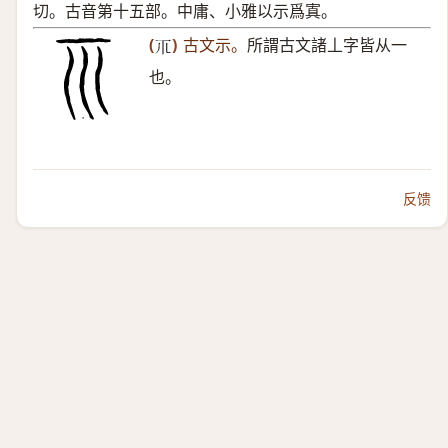
切。古音第十五部。中庸、小雅以示爲寘。
(
)
古文示。
所謂古文諸丄字皆从一
𥘅
也。
反馈