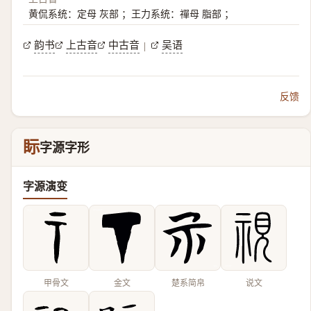
黄侃系统：定母 灰部 ；王力系统：禪母 脂部 ；
韵书
上古音
中古音
吴语
|
反馈
眎
字源字形
字源演变
甲骨文
金文
楚系简帛
说文