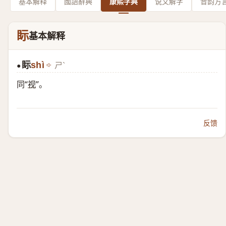
基本解释
國語辭典
康熙字典
说文解字
音韵方
眎
基本解释
眎
shì
ㄕˋ
●
同“
视
”。
反馈