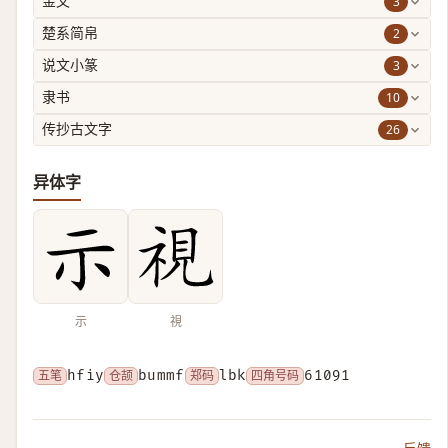
3
金文
2
楚系简帛
3
说文小篆
10
隶书
26
传抄古文字
异体字
示
視
五笔
hfiy
仓颉
bummf
郑码
lbk
四角号码
61091