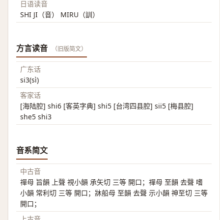
日语读音
SHI JI（音） MIRU（訓）
方言读音
（旧版简文）
广东话
si3(sì)
客家话
[海陆腔] shi6 [客英字典] shi5 [台湾四县腔] sii5 [梅县腔]
she5 shi3
音系简文
中古音
禪母 旨韻 上聲 視小韻 承矢切 三等 開口；禪母 至韻 去聲 嗜
小韻 常利切 三等 開口；牀船母 至韻 去聲 示小韻 神至切 三等
開口；
上古音