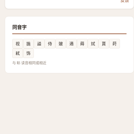
反馈
同音字
视
揓
謚
侍
䜵
適
蒔
烒
貰
莳
弒
饰
与 眎 读音相同或相近