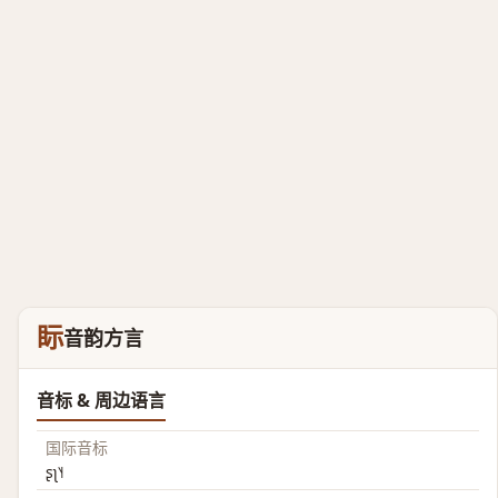
眎
音韵方言
音标 & 周边语言
国际音标
ʂʅ˥˧