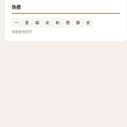
热搜
一
爱
福
龙
和
德
静
安
常被查询的字