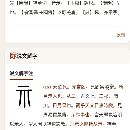
又【廣韻】神至切，音示。【玉篇】語也。【廣韻】呈
也。【前漢·趙充國傳】以眎羌虜。【註】眎，亦示字。
反馈
眎
说文解字
说文解字注
(示)
天
象。見吉凶。
見周易
辭。
所
𠂹
𣪠
㠯示人也。从二。
古文上。
三
、
謂
𠂹
川。
日月星也。觀乎天文㠯察時變。
見
周易賁彖傳。
示神事也。
言天縣象箸明
以示人。聖人因以神道設敎。
凡示之屬皆从示。
神至