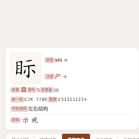
拼音
shì
注音
ㄕˋ
目
部首
部外
总笔画
5
10
统一码
CJK 770E
笔顺
2511111234
字形结构
左右结构
异体