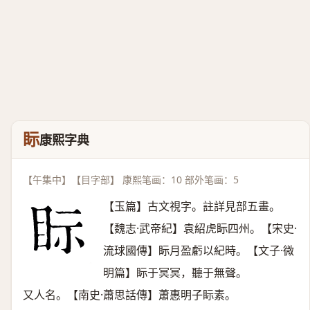
眎
康熙字典
【午集中】【目字部】 康熙笔画：10 部外笔画：5
【玉篇】古文視字。註詳見部五畫。
【魏志·武帝紀】袁紹虎眎四州。【宋史·
流球國傳】眎月盈虧以紀時。【文子·微
明篇】眎于冥冥，聽于無聲。
又人名。【南史·蕭思話傳】蕭惠明子眎素。