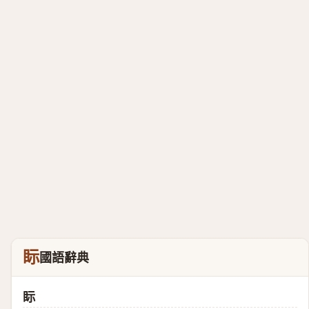
眎
國語辭典
眎