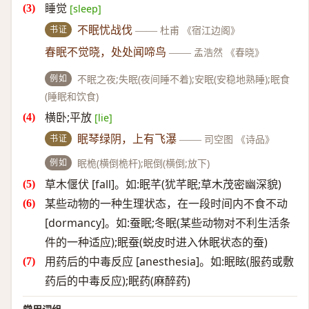
睡觉
[sleep]
书证
不眠忧战伐
——
杜甫 《宿江边阁》
春眠不觉晓，处处闻啼鸟
——
孟浩然 《春晓》
例如
不眠之夜;失眠(夜间睡不着);安眠(安稳地熟睡);眠食
(睡眠和饮食)
横卧;平放
[lie]
书证
眠琴绿阴，上有飞瀑
——
司空图 《诗品》
例如
眠桅(横倒桅杆);眠倒(横倒;放下)
草木偃伏 [fall]。如:眠芊(犹芊眠;草木茂密幽深貌)
某些动物的一种生理状态，在一段时间内不食不动
[dormancy]。如:蚕眠;冬眠(某些动物对不利生活条
件的一种适应);眠蚕(蜕皮时进入休眠状态的蚕)
用药后的中毒反应 [anesthesia]。如:眠眩(服药或敷
药后的中毒反应);眠药(麻醉药)