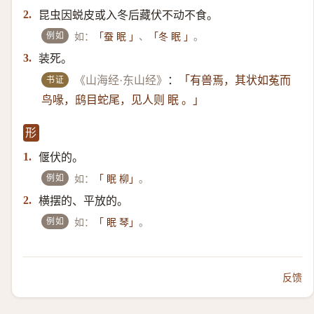
昆虫因蜕皮或入冬后藏伏不动不食。
2.
例如
如：
、
。
「蚕 眠 」
「冬 眠 」
装死。
3.
书证
《山海经·东山经》
：
「有兽焉，其状如菟而
鸟喙，鸱目蛇尾，见人则 眠 。」
形
偃伏的。
1.
例如
如：
。
「 眠 柳」
横摆的、平放的。
2.
例如
如：
。
「 眠 琴」
反馈