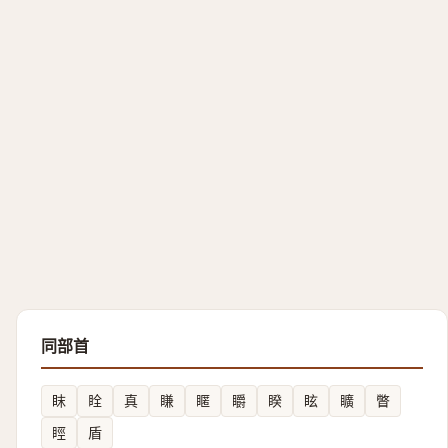
同部首
眜
䀬
真
䁠
䁥
䂃
睽
眩
矌
瞥
䀴
盾