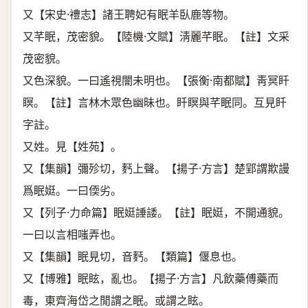
又【宋史·禮志】諸王聘妃有眠羊臥鹿等物。
又芊眠，茂密貌。【陸機·文賦】淸麗芊眠。【註】文采
茂密貌。
又色深貌。一曰遙視闇未明也。【張衡·南都賦】靑冥䀒
瞑。【註】言林木眾色幽昧也。䀒瞑與芊眠同。互見䀒
字註。
又姓。見【姓苑】。
又【集韻】彌殄切，麫上聲。【揚子·方言】楚郢謂欺謾
爲眠娗。一曰偄劣。
又【列子·力命篇】眠娗諈諉。【註】眠娗，不開通貌。
一曰以言相嗤弄也。
又【集韻】眠見切，音麫。【類篇】偃息也。
又【博雅】眠眩，亂也。【揚子·方言】凡飲藥傅藥而
毒，東齊海岱之閒謂之眠。或謂之眩。