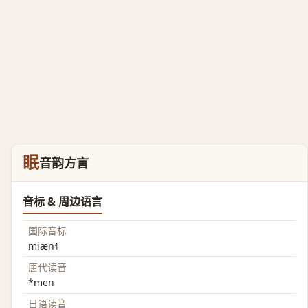
眠
音韵方言
音标 & 周边语言
国际音标
miæn˧˥
唐代读音
*men
日语读音