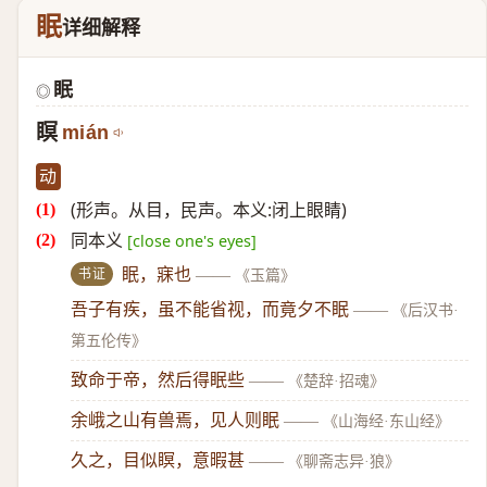
眠
详细解释
眠
◎
瞑
mián
动
(形声。从目，民声。本义:闭上眼睛)
同本义
[close one's eyes]
书证
眠，寐也
——
《玉篇》
吾子有疾，虽不能省视，而竟夕不眠
——
《后汉书·
第五伦传》
致命于帝，然后得眠些
——
《楚辞·招魂》
余峨之山有兽焉，见人则眠
——
《山海经·东山经》
久之，目似瞑，意暇甚
——
《聊斋志异·狼》