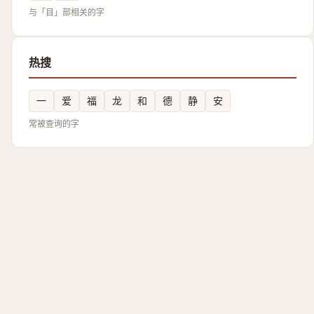
与「目」部相关的字
热搜
一
爱
福
龙
和
德
静
安
常被查询的字