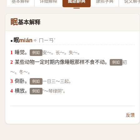
基本解释
详细解释
國語辭典
康熙字典
说文解
眠
基本解释
眠
mián
ㄇㄧㄢˊ
●
睡觉。
安～。长～。失～。
例如
某些动物一定时期内像睡眠那样不食不动。
初
例如
～。冬～。
倒卧。
一日三～三起。
例如
横放。
“～琴绿阴”。
例如
反馈