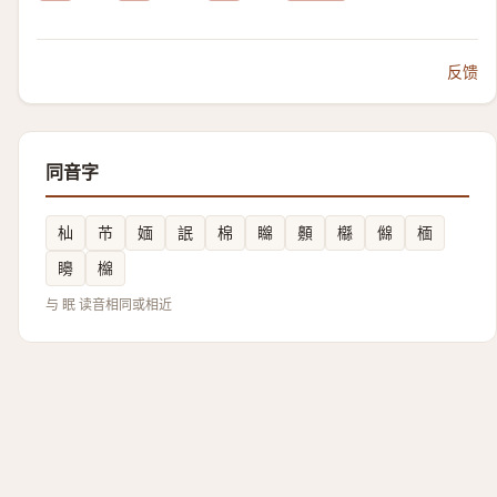
反馈
同音字
杣
芇
媔
䛉
棉
矊
䫵
㰃
㒙
㮌
矏
檰
与 眠 读音相同或相近