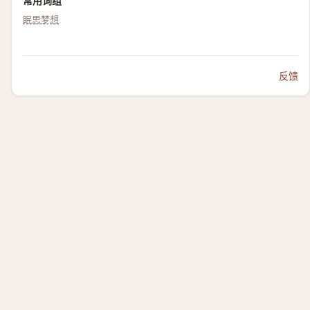
常用词组
眠思梦想
反馈