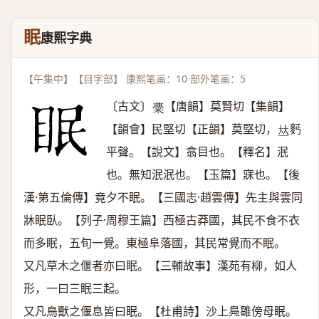
眠
康熙字典
【午集中】【目字部】 康熙笔画：10 部外笔画：5
〔古文〕
【唐韻】莫賢切【集韻】
𥺠
【韻會】民堅切【正韻】莫堅切，
麫
𠀤
平聲。【說文】翕目也。【釋名】泯
也。無知泯泯也。【玉篇】寐也。【後
漢·第五倫傳】竟夕不眠。【三國志·趙雲傳】先主與雲同
牀眠臥。【列子·周穆王篇】西極古莽國，其民不食不衣
而多眠，五旬一覺。東極阜落國，其民常覺而不眠。
又凡草木之偃者亦曰眠。【三輔故事】漢苑有柳，如人
形，一曰三眠三起。
又凡鳥獸之偃息皆曰眠。【杜甫詩】沙上鳧雛傍母眠。