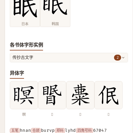
日本
韩国
各书体字形实例
2
传抄古文字
异体字
瞑
𥉦
𥺠
𪜳
五笔
hnan
仓颉
burvp
郑码
lyhd
四角号码
67047