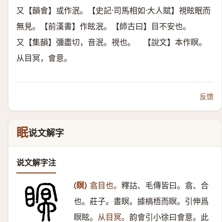
又【韻會】或作泯。【史記·司馬相如·大人賦】視眩眠而
無見。【前漢書】作眩泯。【師古曰】目不安也。
又【集韻】彌盡切，音泯。視也。 【說文】本作瞑。
从目冥，會意。
反馈
眠
说文解字
说文解字注
(瞑)
翕目也。
釋詁、毛傳皆曰。翕、合
也。莊子。晝瞑。據槁梧而瞑。引伸爲
瞑眩。
从目冥。
韵會引小徐曰會意。此