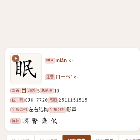
拼音
mián
注音
ㄇㄧㄢˊ
目
部首
部外
总笔画
5
10
统一码
CJK 7720
笔顺
2511151515
字形结构
字形分析
左右结构
形声
异体