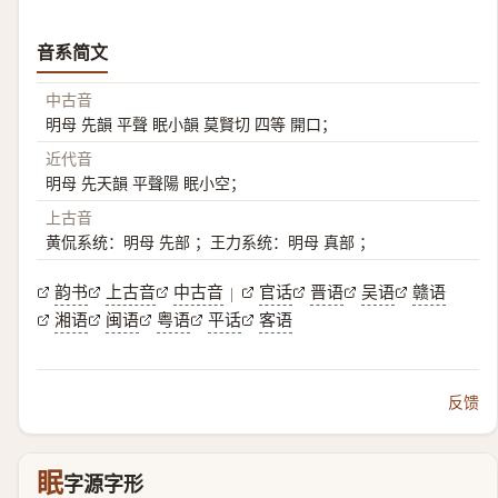
音系简文
中古音
明母 先韻 平聲 眠小韻 莫賢切 四等 開口；
近代音
明母 先天韻 平聲陽 眠小空；
上古音
黄侃系统：明母 先部 ；王力系统：明母 真部 ；
韵书
上古音
中古音
官话
晋语
吴语
赣语
|
湘语
闽语
粤语
平话
客语
反馈
眠
字源字形