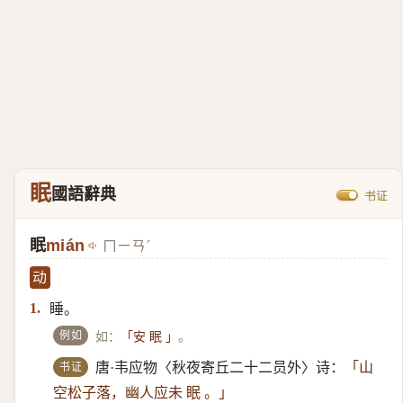
眠
國語辭典
书证
眠
mián
ㄇㄧㄢˊ
动
睡。
1.
例如
如：
。
「安 眠 」
书证
唐·韦应物〈秋夜寄丘二十二员外〉诗：
「山
空松子落，幽人应未 眠 。」