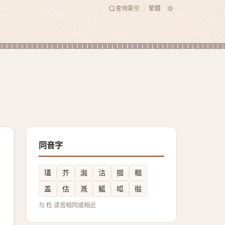
查询索引
繁體
|
同音字
瓂
芥
㵈
沽
㧽
稒
盖
估
溉
觚
呱
㣨
与 杚 读音相同或相近