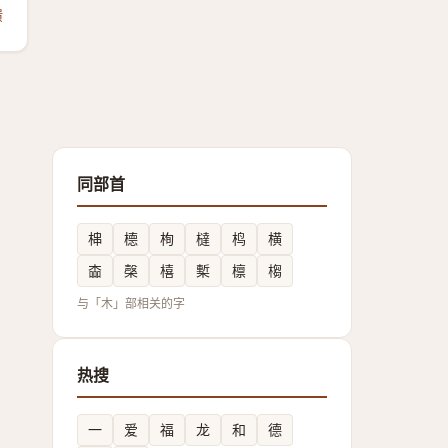
馈
同部首
梙
㯖
栒
橽
㭤
横
楍
㯏
橲
槧
檩
㮲
与「木」部相关的字
热搜
一
爱
福
龙
和
德