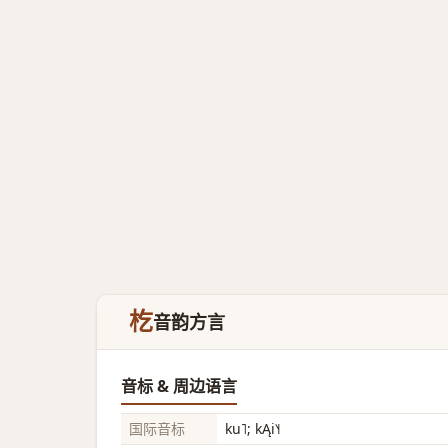
杚
音韵方言
音标 & 周边语言
国际音标
ku˥; kĄi˥˧