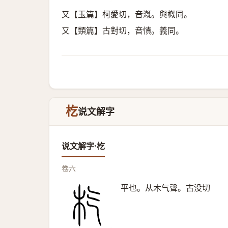
又【玉篇】柯愛切，音漑。與槪同。
又【類篇】古對切，音憒。義同。
杚
说文解字
说文解字·杚
卷六
平也。从木气聲。古没切