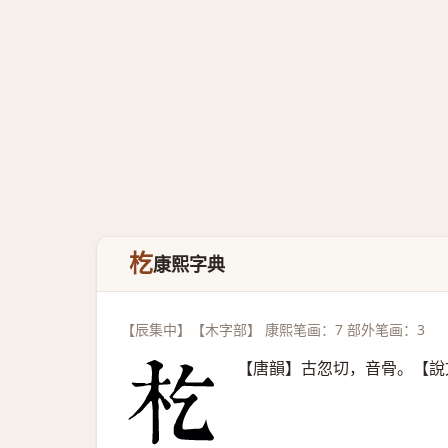
杚
康熙字典
【辰集中】【木字部】 康熙笔画：7 部外笔画：3
【唐韻】古忽切，音骨。【說