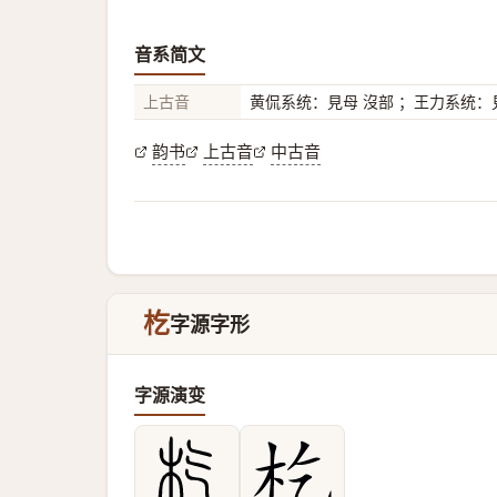
音系简文
上古音
黄侃系统：見母 沒部 ；王力系统：見
韵书
上古音
中古音
杚
字源字形
字源演变