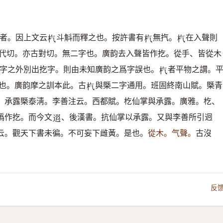
者。因上文云
斗斛而釋之也。按許書有
無㧉。
在入聲則
𣏙
𣏙
𣏙
代切。亦古對切。無二字也。廣韵去入聲皆作扢。從手、皆從木
字之外別出扢字。則由未知廣韵之爲字誤也。
者平物之謂。
𣏙
也。廣韵摩之訓本此。古
與槩二字通用。班固終南山賦。槩青
𣏙
。承露槩泰淸。李善注云。西都賦。杚仙掌與承露。廣雅。杚、
譌作扢。而今文
、後漢書。抗仙掌以承露。又與李善所引迥
𨕖
云。觀天下書未徧。不可妄下雌黃。是也。
從木。气聲。
古沒
反