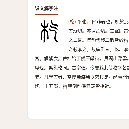
说文解字注
(杚)
平也。
非器也。廁於此
𣏙
古沒切。亦居乙切。去聲則古
之誤耳。集韵代沒二韵皆於
𣏙
之必摩之。故廣雅曰。杚、摩
宮。觸紫宸。曹植贈丁儀王粲詩。員闕出浮雲
摩也。槩與杚同。古字通。今書籍此等杚字皆
異。几學古者、當優焉游焉以求其是。顔黃門
切。十五部。
與刏剴磯音義皆相近。
𣏙