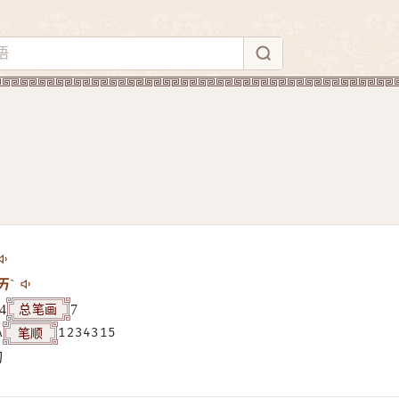
ㄞˋ
总笔画
4
7
笔顺
A
1234315
构