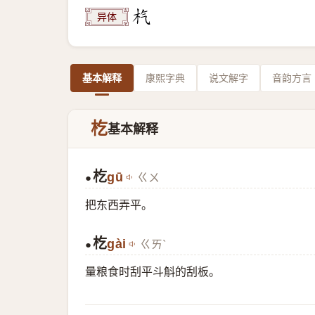
异体
基本解释
康熙字典
说文解字
音韵方言
杚
基本解释
杚
gū
ㄍㄨ
●
把东西弄平。
杚
gài
ㄍㄞˋ
●
量粮食时刮平斗斛的刮板。