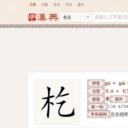
汉典
古籍
诗词
书法
通识
|
|
|
|
拼音
gū
gài
注音
ㄍㄨ
ㄍ
部首
木
部外
统一码
CJK 675
字形结构
左右结