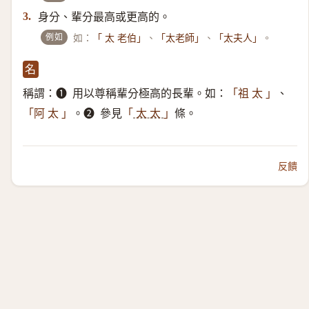
身分、輩分最高或更高的。
3.
例如
如：
、
、
。
「 太 老伯」
「太老師」
「太夫人」
名
稱謂：➊ ​ 用以尊稱輩分極高的長輩。如：
、
「祖 太 」
。➋ ​ 參見
條。
「阿 太 」
「
太 太
」
反饋