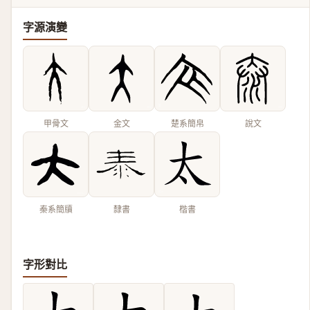
字源演變
甲骨文
金文
楚系簡帛
說文
秦系簡牘
隸書
楷書
字形對比