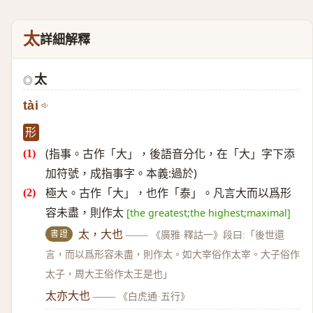
太
詳細解釋
太
◎
tài
形
(指事。古作「大」，後語音分化，在「大」字下添
加符號，成指事字。本義:過於)
極大。古作「大」，也作「泰」。凡言大而以爲形
容未盡，則作太
[the greatest;the highest;maximal]
書證
太，大也
——
《廣雅·釋詁一》段曰:「後世還
言，而以爲形容未盡，則作太。如大宰俗作太宰。大子俗作
太子，周大王俗作太王是也」
太亦大也
——
《白虎通·五行》