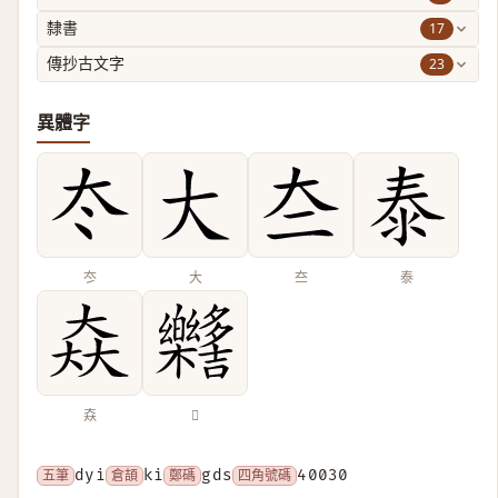
17
隸書
23
傳抄古文字
異體字
冭
大
夳
泰
𡘙
𣡳
五筆
dyi
倉頡
ki
鄭碼
gds
四角號碼
40030