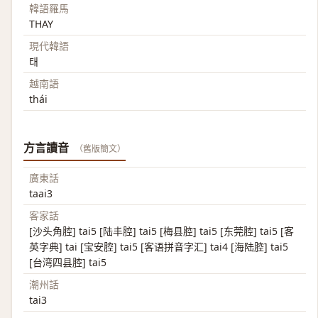
韓語羅馬
THAY
現代韓語
태
越南語
thái
方言讀音
（舊版簡文）
廣東話
taai3
客家話
[沙头角腔] tai5 [陆丰腔] tai5 [梅县腔] tai5 [东莞腔] tai5 [客
英字典] tai [宝安腔] tai5 [客语拼音字汇] tai4 [海陆腔] tai5
[台湾四县腔] tai5
潮州話
tai3