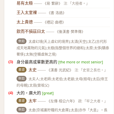
易有太極
——
《易·繫辭》
注:「大極者。」
王入太室裸
——
《書·洛誥》
太上貴德
——
《禮記·曲禮》
飲而不損茲曰太
——
《後漢書·樊準傳》
例如
太虛幻境(天上虛幻的境界);太清(天空);太乙(古代形
成天地萬物的元氣);太極(指整個世界的總和);太原;太侈(驕泰
奢侈);太無(空曠虛無之境)
身分最高或輩數更高的
[the more or most senior]
書證
太史
——
《漢書·光武紀》
注:「史官之長也。」
例如
太夫人;太老師;太老伯;太老爺;太母(祖母);太后(帝王
的母親);太翁(曾祖父)
大的，廣大的
[great]
書證
太牢
——
《左傳·桓公六年》
疏:「牢之大者。」
例如
太倉(京城裏貯糧的大倉庫);太息(亦作「大息」。長