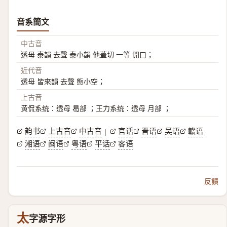
音系簡文
中古音
透母 泰韻 去聲 泰小韻 他蓋切 一等 開口；
近代音
透母 皆來韻 去聲 態小空；
上古音
黄侃系统：透母 曷部 ；王力系统：透母 月部 ；
韵书
上古音
中古音
官话
晋语
吴语
赣语
|
湘语
闽语
粤语
平话
客语
反饋
太
字源字形