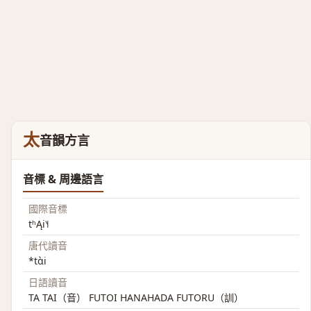
太
音韻方言
音標 & 周邊語言
國際音標
tʰĄi˥˧
唐代讀音
*tɑ̀i
日語讀音
TA TAI（音） FUTOI HANAHADA FUTORU（訓）