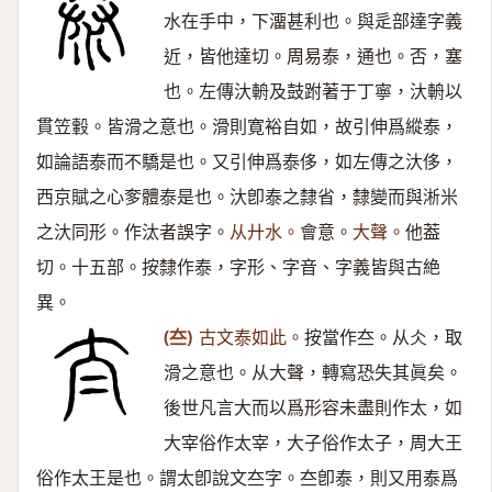
水在手中，下澑甚利也。與辵部達字義
近，皆他達切。周易泰，通也。否，塞
也。左傳汏輈及鼓跗著于丁寧，汏輈以
貫笠轂。皆滑之意也。滑則寛裕自如，故引伸爲縱泰，
如論語泰而不驕是也。又引伸爲泰侈，如左傳之汏侈，
西京賦之心奓體泰是也。汏卽泰之隸省，隸變而與淅米
之汏同形。作汰者誤字。
从廾水。
會意。
大聲。
他葢
切。十五部。按隸作泰，字形、字音、字義皆與古絶
異。
(夳)
古文泰如此。
按當作夳。从仌，取
滑之意也。从大聲，轉寫恐失其眞矣。
後世凡言大而以爲形容未盡則作太，如
大宰俗作太宰，大子俗作太子，周大王
俗作太王是也。謂太卽說文夳字。夳卽泰，則又用泰爲