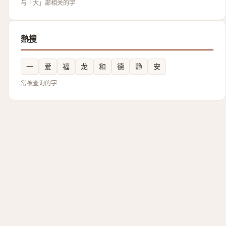
与「大」部相关的字
熱搜
一
爱
福
龙
和
德
静
安
常被查询的字