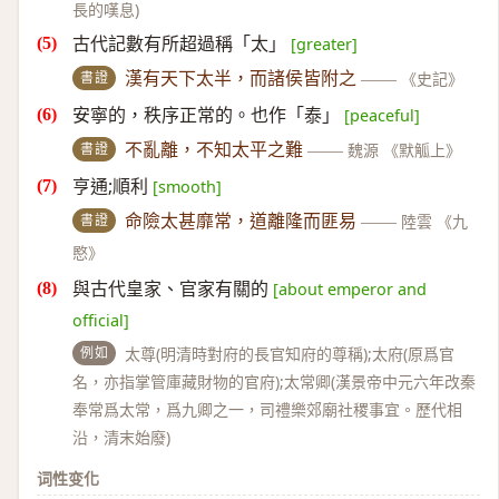
長的嘆息)
古代記數有所超過稱「太」
[greater]
書證
漢有天下太半，而諸侯皆附之
——
《史記》
安寧的，秩序正常的。也作「泰」
[peaceful]
書證
不亂離，不知太平之難
——
魏源 《默觚上》
亨通;順利
[smooth]
書證
命險太甚靡常，道離隆而匪易
——
陸雲 《九
愍》
與古代皇家、官家有關的
[about emperor and
official]
例如
太尊(明清時對府的長官知府的尊稱);太府(原爲官
名，亦指掌管庫藏財物的官府);太常卿(漢景帝中元六年改秦
奉常爲太常，爲九卿之一，司禮樂郊廟社稷事宜。歷代相
沿，清末始廢)
词性变化