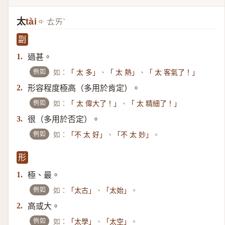
太
tài
ㄊㄞˋ
副
過甚。
1.
例如
如：
、
、
「 太 多」
「 太 熱」
「 太 客氣了！」
形容程度極高（多用於肯定）​。
2.
例如
如：
、
「 太 偉大了！」
「 太 精細了！」
很（多用於否定）​。
3.
例如
如：
、
。
「不 太 好」
「不 太 妙」
形
極、最。
1.
例如
如：
、
。
「太古」
「太始」
高或大。
2.
例如
如：
、
。
「太學」
「太空」