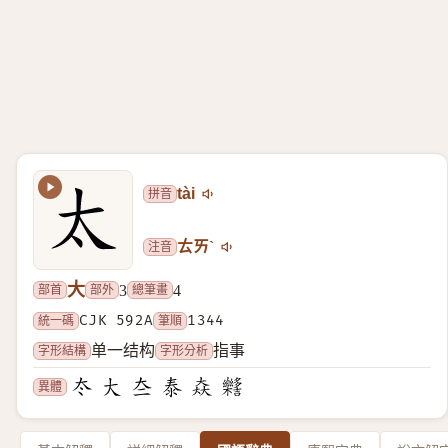
拼音
tài
注音
ㄊㄞˋ
大
部首
部外
總筆畫
3
4
統一碼
CJK 592A
筆順
1344
字形結構
字形分析
单一结构
指事
異體