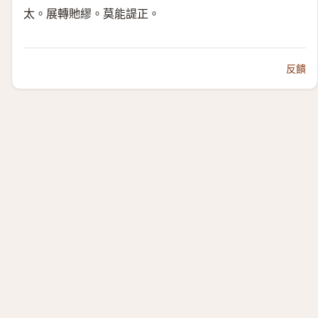
太。展轉貤繆。莫能諟正。
反饋