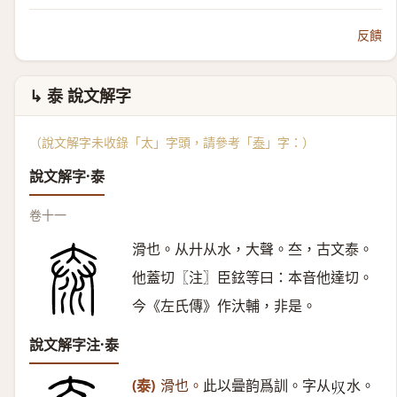
反饋
↳ 泰 說文解字
（說文解字未收錄「太」字頭，請參考「
泰
」字：）
說文解字·泰
卷十一
滑也。从廾从水，大聲。夳，古文泰。
他蓋切〖注〗臣鉉等曰：本音他達切。
今《左氏傳》作汏輔，非是。
說文解字注·泰
(泰)
滑也。
此以曡韵爲訓。字从
水。
𠬞