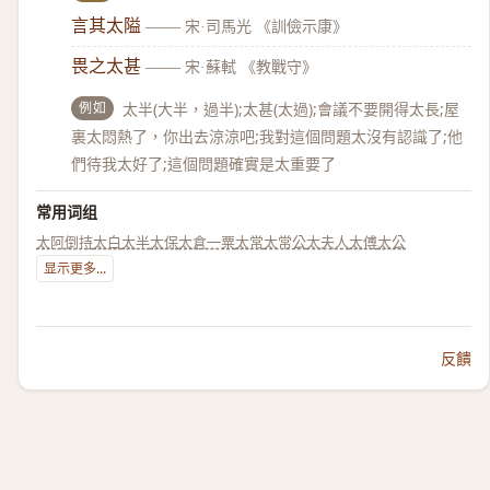
言其太隘
——
宋·司馬光 《訓儉示康》
畏之太甚
——
宋·蘇軾 《教戰守》
例如
太半(大半，過半);太甚(太過);會議不要開得太長;屋
裏太悶熱了，你出去涼涼吧;我對這個問題太沒有認識了;他
們待我太好了;這個問題確實是太重要了
常用词组
太阿倒持
太白
太半
太保
太倉一粟
太常
太常公
太夫人
太傅
太公
显示更多...
反饋