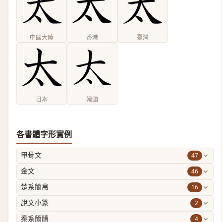
中國大陸
香港
臺灣
日本
韓國
各書體字形實例
47
甲骨文
46
金文
16
楚系簡帛
2
說文小篆
4
秦系簡牘