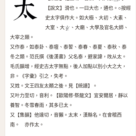
𠀤
【說文】滑也。一曰大也，通也。○按經
史太字俱作大。如大極、大初、大素、
大室、大
、大廟、大學及官名大師、
𤣥
大宰之類。
又作泰，如泰卦、泰壇、泰誓、泰春、泰夏、泰秋、泰
冬之類。范氏撰《後漢書》父名泰，避家諱，攺从太。
毛氏韻增，經史古太字無點，後人加點以別小大之大，
非。《字彙》引之，失考。
又姓。文王四友太顚之後。見【統譜】。
又叶力至切，音利。【歐陽修·祭龍文】宜安爾居，靜以
養智。冬雪春雨，其多已太。
又【集韻】他達切，音獺。太末，漢縣名。在會稽西
南。 亦作太。