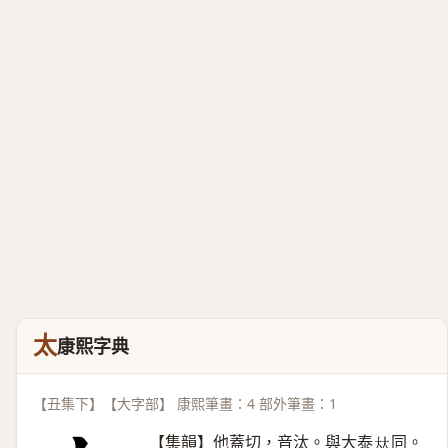
太
康熙字典
【丑集下】【大字部】 康熙筆畫：4 部外筆畫：1
【集韻】他蓋切，音汰。與大泰
同。