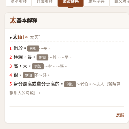
基本解釋
詳細解釋
國語辭典
康熙字典
說文解
太
基本解釋
太
tài
ㄊㄞˋ
●
過於。
～長。
例如
極端，最。
～甚。～平。
例如
高，大。
～空。～學。
例如
很。
不～好。
例如
身分最高或輩分更高的。
～老伯。～夫人（舊時尊
例如
稱別人的母親）。
反饋