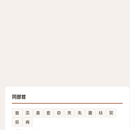
同部首
奤
奀
奠
套
奅
㚒
失
奯
㚘
契
奘
奭