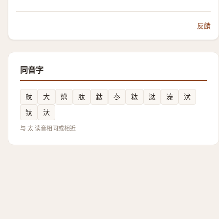
反饋
同音字
舦
大
燤
肽
鈦
冭
粏
㳲
溙
汱
钛
汏
与 太 读音相同或相近