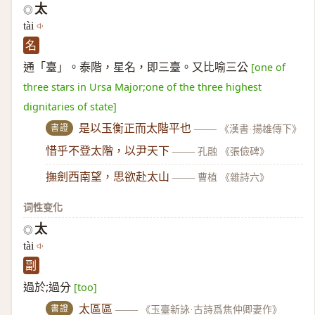
太
◎
tài
名
通「臺」。泰階，星名，即三臺。又比喻三公
[one of
three stars in Ursa Major;one of the three highest
dignitaries of state]
書證
是以玉衡正而太階平也
——
《漢書·揚雄傳下》
惜乎不登太階，以尹天下
——
孔融 《張儉碑》
撫劍西南望，思欲赴太山
——
曹植 《雜詩六》
词性变化
太
◎
tài
副
過於;過分
[too]
書證
太區區
——
《玉臺新詠·古詩爲焦仲卿妻作》