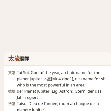
太歲
翻譯
Tai Sui, God of the year, archaic name for the
英語
planet Jupiter 木星[Mu4 xing1], nickname for sb
who is the most powerful in an area
der Planet Jupiter (Eig, Astron)​, Stern, der das
德語
Jahr regiert
Taisu, Dieu de l'année, (nom archaïque de la
法語
planète Jupiter)​