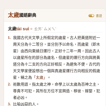
太歲
國語辭典
書證
太歲
tài suì
ㄊㄞˋ ㄙㄨㄟˋ
我國古代天文學上所假定的歲星。古人把黃道附近一
1.
周天分為十二等分，並分別予以命名，而歲星（即木
星）​由西向東繞日運行，正好十二年一周，因此古人
以歲星所在的部分為歲名，但歲星的運行方向與將黃
道分為十二支的方向正好相反，為避免不便，古代的
天文學家便設想出一個與真歲星運行方向相反的假歲
星，稱之為
。
「太歲」
術數用語。指太歲之神，命學上以太歲為百神之主，
2.
尊貴不可犯，其所在方位不宜興造、移徙、嫁娶，犯
者必凶。
比喻凶惡的人。
3.