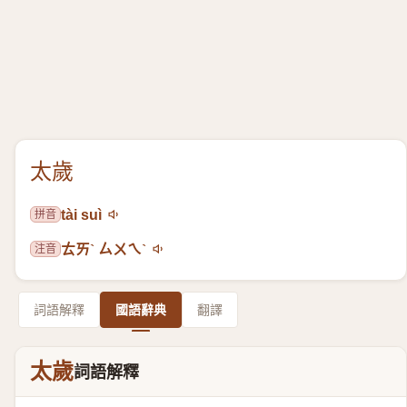
太歲
拼音
tài suì
注音
ㄊㄞˋ ㄙㄨㄟˋ
詞語解釋
國語辭典
翻譯
太歲
詞語解釋