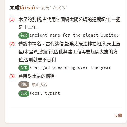
太歲
tài suì
ㄊㄞˋ ㄙㄨㄟˋ
木星的別稱,古代用它圍繞太陽公轉的週期紀年,一週
是十二年
英文
ancient name for the planet Jupiter
傳說中神名。古代迷信,認爲太歲之神在地,與天上歲
星(木星)相應而行,因此興建工程等要躲開太歲的方
位,否則就要不吉利
英文
star god presiding over the year
舊時對土豪的憎稱
例如
鎮山太歲
英文
local tyrant
反饋