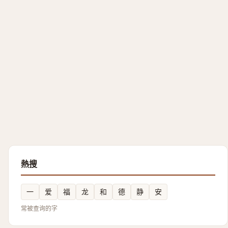
熱搜
一
爱
福
龙
和
德
静
安
常被查询的字