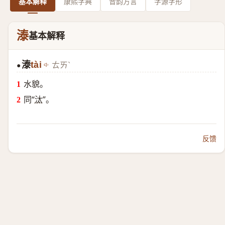
基本解释
康熙字典
音韵方言
字源字形
溙
基本解释
溙
tài
ㄊㄞˋ
●
水貌。
同“
汰
”。
反馈