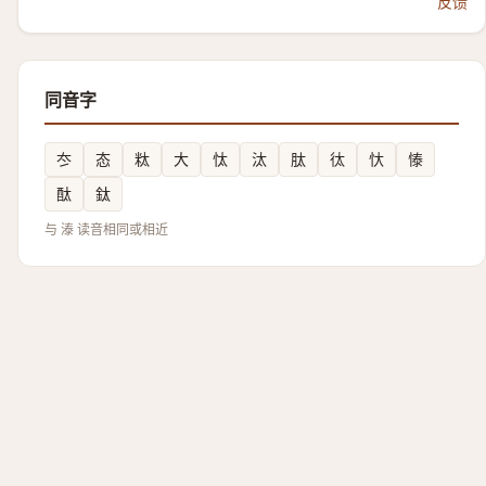
反馈
同音字
冭
态
粏
大
忲
汰
肽
㣖
忕
㥭
酞
鈦
与 溙 读音相同或相近