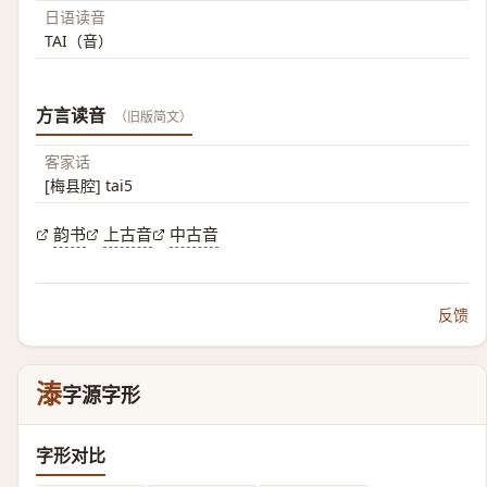
日语读音
TAI（音）
方言读音
（旧版简文）
客家话
[梅县腔] tai5
韵书
上古音
中古音
反馈
溙
字源字形
字形对比