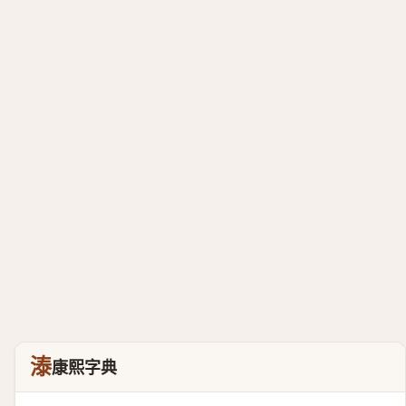
溙
康熙字典