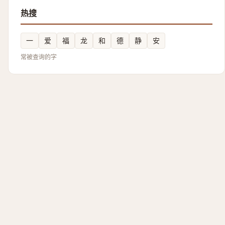
热搜
一
爱
福
龙
和
德
静
安
常被查询的字