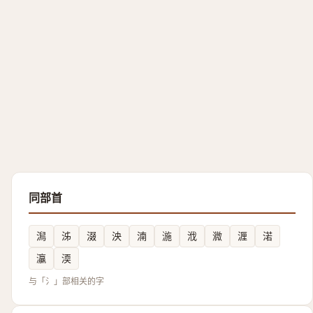
同部首
澙
泲
涰
泱
湳
湤
浌
㵟
湹
渃
灜
渜
与「氵」部相关的字