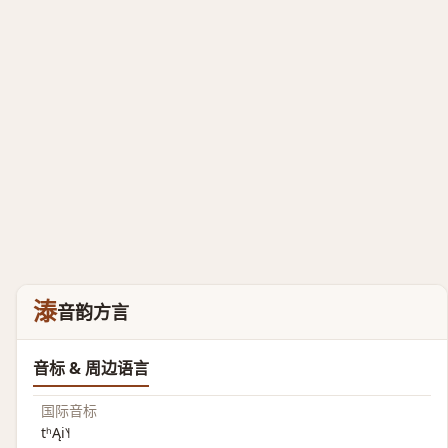
溙
音韵方言
音标 & 周边语言
国际音标
tʰĄi˥˧