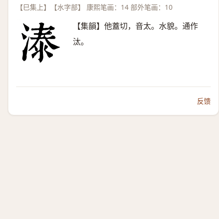
【巳集上】【水字部】 康熙笔画：14 部外笔画：10
【集韻】他蓋切，音太。水貌。通作
汰。
反馈