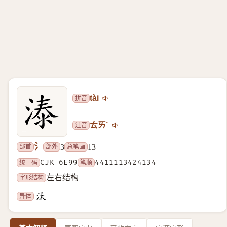
拼音
tài
注音
ㄊㄞˋ
氵
部首
部外
总笔画
3
13
统一码
CJK 6E99
笔顺
4411113424134
字形结构
左右结构
异体