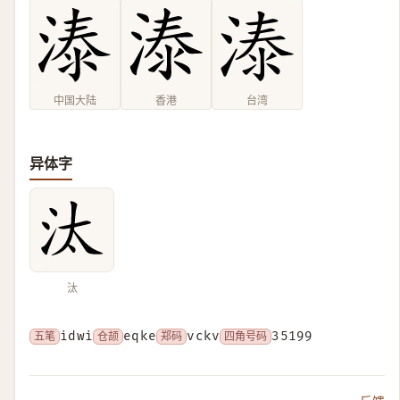
中国大陆
香港
台湾
异体字
汰
五笔
idwi
仓颉
eqke
郑码
vckv
四角号码
35199