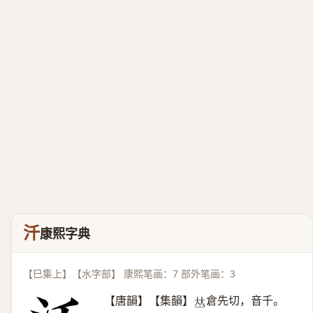
汘
康熙字典
【巳集上】【水字部】 康熙笔画：7 部外笔画：3
【唐韻】【集韻】
倉先切，音千。
𠀤