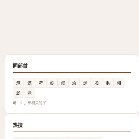
同部首
漱
㶐
洿
漎
灊
浈
浏
湐
涱
淜
㶊
渌
与「氵」部相关的字
热搜