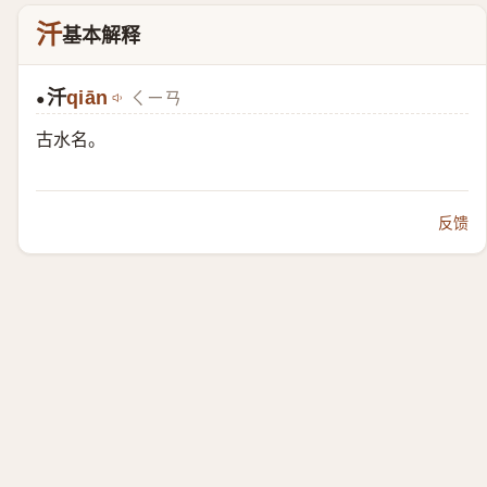
汘
基本解释
汘
qiān
ㄑㄧㄢ
●
古水名。
反馈