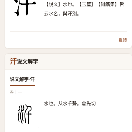
【說文】水也。【玉篇】【佩觿集】皆
云水名，與汗別。
反馈
汘
说文解字
说文解字·汘
卷十一
水也。从水千聲。倉先切