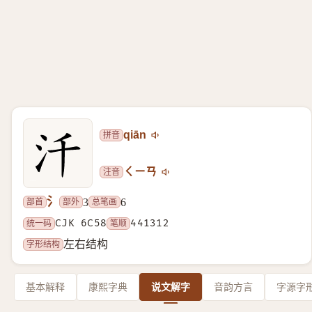
拼音
qiān
注音
ㄑㄧㄢ
氵
部首
部外
总笔画
3
6
统一码
CJK 6C58
笔顺
441312
字形结构
左右结构
基本解释
康熙字典
说文解字
音韵方言
字源字