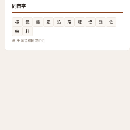
同音字
攓
鏲
鬜
牽
鉛
谸
縴
慳
謙
欦
鍂
粁
与 汘 读音相同或相近