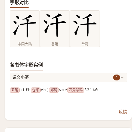
字形对比
中国大陆
香港
台湾
各书体字形实例
1
说文小篆
五笔
itfh
仓颉
ehj
郑码
vme
四角号码
32140
反馈