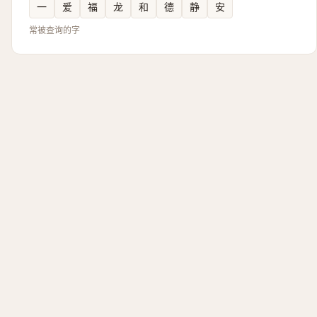
一
爱
福
龙
和
德
静
安
常被查询的字