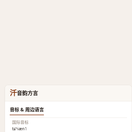
汘
音韵方言
音标 & 周边语言
国际音标
tɕʰiæn˥