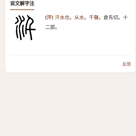
说文解字注
(汘)
汘水也。从水。千聲。
倉先切。十
二部。
反馈