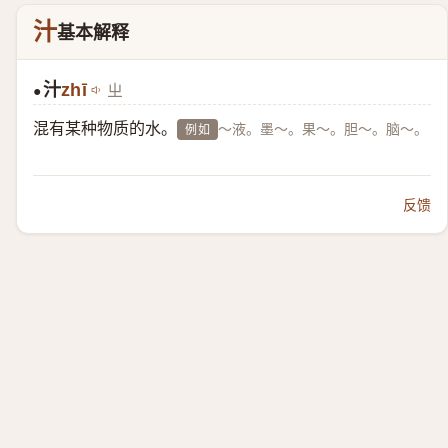
汁
基本解释
汁
zhī
ㄓ
●
混有某种物质的水。
～液。墨～。果～。胆～。脑～。
例如
反馈