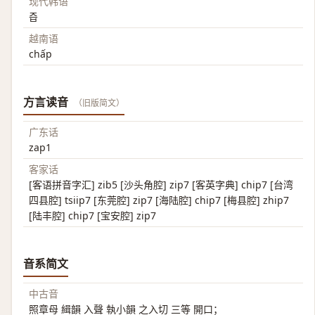
现代韩语
즙
越南语
chấp
方言读音
（旧版简文）
广东话
zap1
客家话
[客语拼音字汇] zib5 [沙头角腔] zip7 [客英字典] chip7 [台湾
四县腔] tsiip7 [东莞腔] zip7 [海陆腔] chip7 [梅县腔] zhip7
[陆丰腔] chip7 [宝安腔] zip7
音系简文
中古音
照章母 緝韻 入聲 執小韻 之入切 三等 開口；