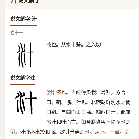
汁
说文解字
说文解字·汁
卷十一
液也。从水十聲。之入切
说文解字注
(汁)
液也。
古經傳多假汁爲叶。方言
曰。斟、協、汁也。北燕朝鮮洌水之閒
曰斟。自關而東曰協。關西曰汁。此兼
瀋汁和叶而言。如台朕賚畀卜陽予也之
例。汁液必出於和協。故其音義通也。
从水。十聲。
之