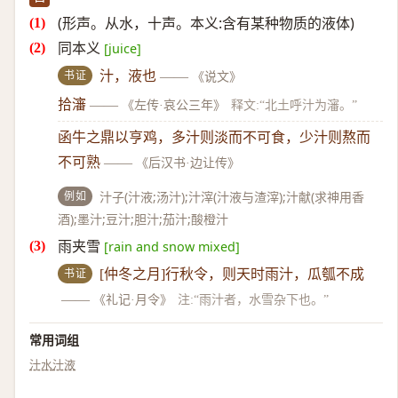
(形声。从水，十声。本义:含有某种物质的液体)
同本义
[juice]
书证
汁，液也
——
《说文》
拾瀋
——
《左传·哀公三年》
释文:“北土呼汁为瀋。”
函牛之鼎以亨鸡，多汁则淡而不可食，少汁则熬而
不可熟
——
《后汉书·边让传》
例如
汁子(汁液;汤汁);汁滓(汁液与渣滓);汁献(求神用香
酒);墨汁;豆汁;胆汁;茄汁;酸橙汁
雨夹雪
[rain and snow mixed]
书证
[仲冬之月]行秋令，则天时雨汁，瓜瓠不成
——
《礼记·月令》
注:“雨汁者，水雪杂下也。”
常用词组
汁水
汁液