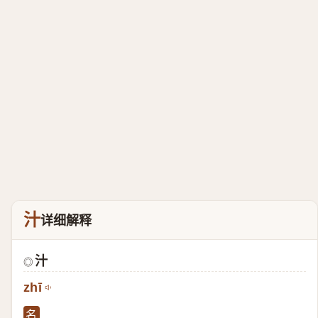
汁
详细解释
汁
◎
zhī
名