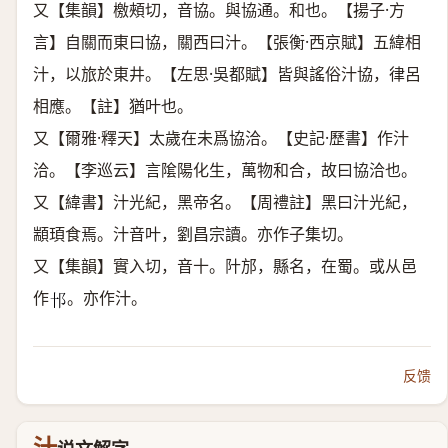
又【集韻】檄頰切，音協。與協通。和也。【揚子·方
言】自關而東曰協，關西曰汁。【張衡·西京賦】五緯相
汁，以旅於東井。【左思·吳都賦】皆與謠俗汁協，律呂
相應。【註】猶叶也。
又【爾雅·釋天】太歲在未爲協洽。【史記·歷書】作汁
洽。【李巡云】言隂陽化生，萬物和合，故曰協洽也。
又【緯書】汁光紀，黑帝名。【周禮註】黑曰汁光紀，
顓頊食焉。汁音叶，劉昌宗讀。亦作子集切。
又【集韻】實入切，音十。䦹邡，縣名，在蜀。或从邑
作
。亦作汁。
𨙩
反馈