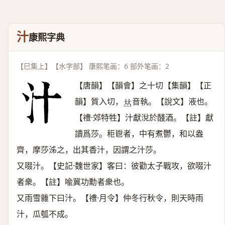
汁
康熙字典
【巳集上】【水字部】 康熙笔画：6 部外笔画：2
【唐韻】【韻會】之十切【集韻】【正
韻】質入切，
音執。【說文】液也。
𠀤
【禮·郊特牲】汁獻涗於醆酒。【註】獻
讀爲莎。秬鬯者，中有煮鬱，和以盎
齊，摩莎泲之，出其香汁，因謂之汁莎。
又啜汁。【史記·魏世家】客曰：彼勸太子戰攻，欲啜汁
者衆。【註】喩冀功勳者衆也。
又雨雪雜下曰汁。【禮·月令】仲冬行秋令，則天時雨
汁，瓜瓠不成。