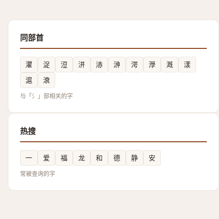
同部首
灈
浞
浢
洴
浾
㴢
湂
㶅
溉
漾
滬
滖
与「氵」部相关的字
热搜
一
爱
福
龙
和
德
静
安
常被查询的字