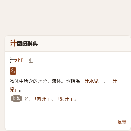
汁
國語辭典
汁
zhī
ㄓ
名
物体中所含的水分、液体。也稱為
、
「汁水兒」
「汁
。
兒」
例如
如：
、
。
「肉 汁 」
「果 汁 」
反馈