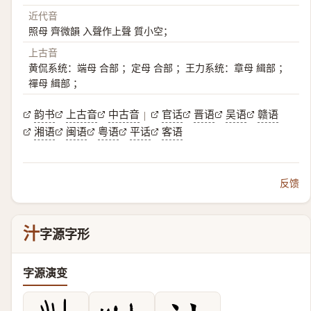
近代音
照母 齊微韻 入聲作上聲 質小空；
上古音
黄侃系统：端母 合部 ；定母 合部 ；王力系统：章母 緝部 ；
禪母 緝部 ；
韵书
上古音
中古音
官话
晋语
吴语
赣语
|
湘语
闽语
粤语
平话
客语
反馈
汁
字源字形
字源演变