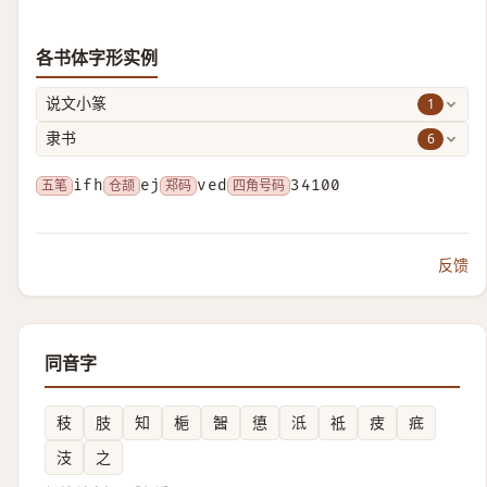
各书体字形实例
1
说文小篆
6
隶书
五笔
ifh
仓颉
ej
郑码
ved
四角号码
34100
反馈
同音字
秓
肢
知
梔
䣽
憄
泜
祗
㽻
疷
汥
之