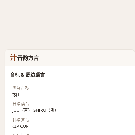
汁
音韵方言
音标 & 周边语言
国际音标
tʂʅ˥
日语读音
JUU（音） SHIRU（訓）
韩语罗马
CIP CUP