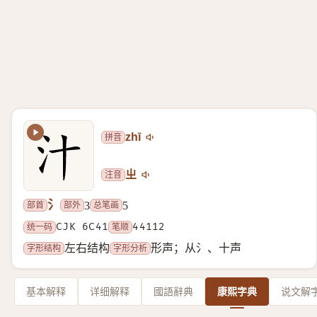
拼音
zhī
注音
ㄓ
氵
部首
部外
总笔画
3
5
统一码
CJK 6C41
笔顺
44112
字形结构
字形分析
左右结构
形声；从氵、十声
基本解释
详细解释
國語辭典
康熙字典
说文解