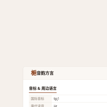
梔
音韵方言
音标 & 周边语言
国际音标
tʂʅ˥
唐代读音
jiɛ