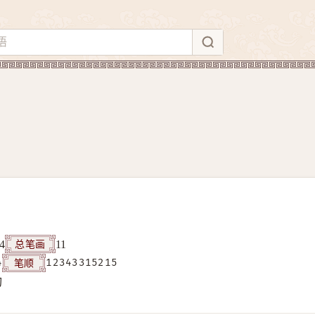
总笔画
4
11
笔顺
4
12343315215
构