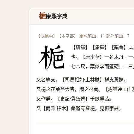
梔
康熙字典
【辰集中】【木字部】 康熙笔画：11 部外笔画：7
【唐韻】【集韻】【韻會】
𠀤
也。【唐本草】一名木丹，一
七八尺，葉似李而堅硬，二三
又名鮮支。【司馬相如·上林賦】鮮支黃礫。
又梔之花葉差大者，謂之林蘭。【謝靈運·山
又作巵。【史記·貨殖傳】千畝巵茜。
又【爾雅·釋木】桑㸤有葚梔。見椹字註。