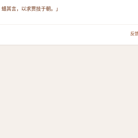
貌，蜡其言，以求贾技于朝。」
反