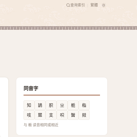
查询索引
繁體
|
同音字
知
鴲
胑
㞢
栀
栺
吱
㯄
支
呮
䣽
㩼
与 梔 读音相同或相近