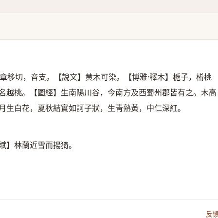
章移切，音支。【說文】黄木可染。【博雅·釋木】梔子，㮁桃
名越桃。【圖經】生南陽川谷，今南方及西蜀州郡皆有之。木高
月生白花，夏秋結實如訶子狀，生靑熟黃，中仁深紅。
居賦】林蘭近雪而揚猗。
反