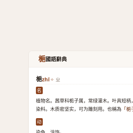
梔
國語辭典
梔
zhī
ㄓ
名
植物名。茜草科栀子属，常绿灌木。叶具短柄
染料。木质密坚实，可为雕刻用。也稱為
「梔
动
染色、涂饰。