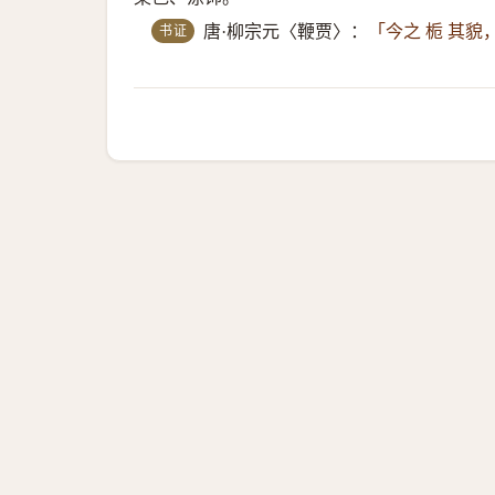
书证
唐·柳宗元〈鞭贾〉：
「今之 栀 其