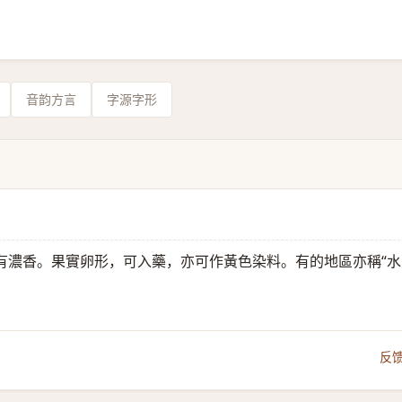
音韵方言
字源字形
有濃香。果實卵形，可入藥，亦可作黃色染料。有的地區亦稱“水
反