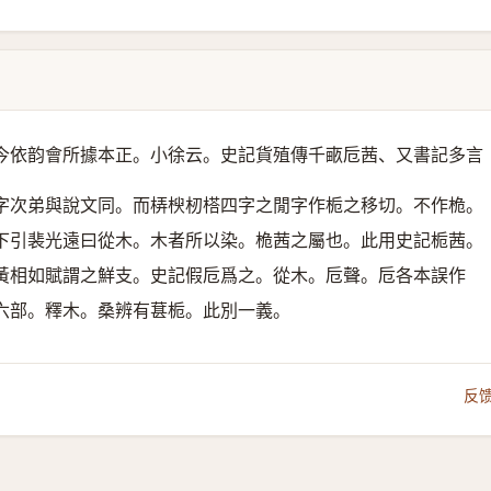
今依韵會所據本正。小徐云。史記貨殖傳千畞卮茜、又書記多言
字次弟與說文同。而梇楰杒榙四字之閒字作栀之移切。不作桅。
下引裴光遠曰從木。木者所以染。桅茜之屬也。此用史記栀茜。
黃相如賦謂之鮮支。史記假卮爲之。
從木。卮聲。
卮各本誤作
六部。釋木。桑辨有葚栀。此別一義。
反