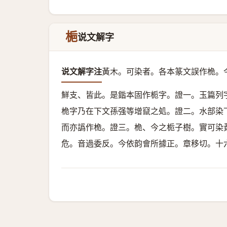
梔
说文解字
说文解字注
黃木。可染者。
各本篆文誤作桅。
鮮支、皆此。是鍇本固作栀字。證一。玉篇列
桅字乃在下文孫强等增竄之処。證二。水部染
而亦譌作桅。證三。桅、今之栀子樹。實可染
危。音過委反。今依韵會所據正。章移切。十