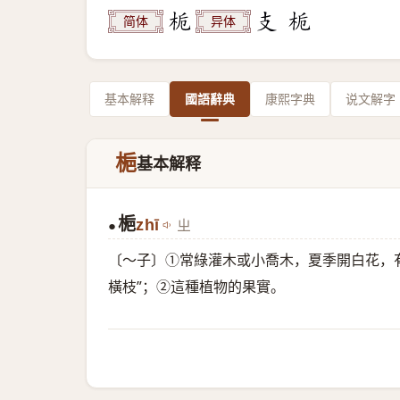
简体
异体
基本解释
國語辭典
康熙字典
说文解字
梔
基本解释
梔
zhī
ㄓ
●
〔～子〕①常綠灌木或小喬木，夏季開白花，
橫枝”；②這種植物的果實。