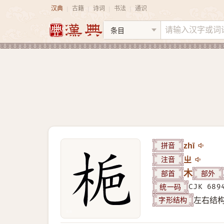
汉典
古籍
诗词
书法
通识
|
|
|
|
拼音
zhī
注音
ㄓ
部首
木
部外
统一码
CJK 689
字形结构
左右结