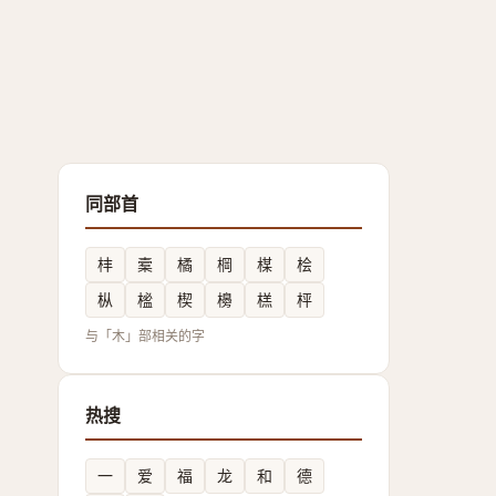
同部首
㭋
槖
橘
棡
楳
桧
枞
榓
楔
櫋
榚
枰
与「木」部相关的字
热搜
一
爱
福
龙
和
德