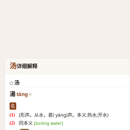
汤
详细解释
汤
◎
湯
tāng
名
(形声。从水，昜( yáng)声。本义:热水;开水)
同本义
[boiling water]