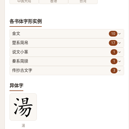
中国大陆
香港
台湾
各书体字形实例
10
金文
17
楚系简帛
1
说文小篆
1
秦系简牍
3
传抄古文字
异体字
湯