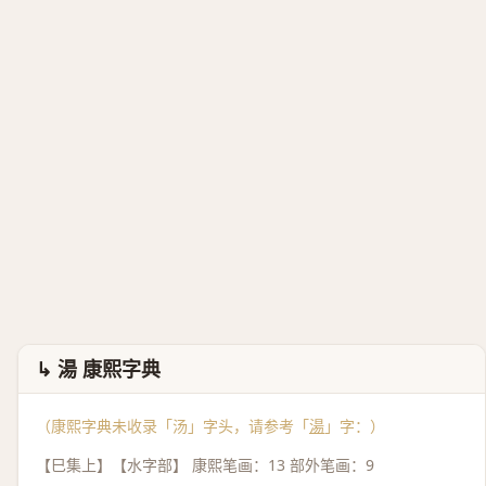
↳ 湯 康熙字典
（康熙字典未收录「汤」字头，请参考「
湯
」字：）
【巳集上】【水字部】 康熙笔画：13 部外笔画：9