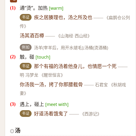
通“烫”。加热
[warm]
书证
疾之居腠理也，汤之所及也
——
《扁鹊仓公列
传》
汤其酒百樽
——
《山海经·西山经》
例如
汤羊(宰羊后，用开水煺毛);汤桶(烫酒桶)
触，碰
[touch]
书证
那个有福的汤着他身儿，也情愿一个死
——
明·冯梦龙 《醒世恒言》
你汤我一汤，拷了你那腰截骨
——
石君宝 《秋胡戏
妻》
遇上，碰上
[meet with]
书证
好道汤着饿鬼了
——
《西游记》
汤
◎