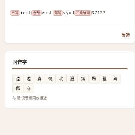
五笔
inrt
仓颉
ensh
郑码
vyod
四角号码
37127
反馈
同音字
蹚
嘡
觴
愓
墒
湯
殤
場
鼞
薚
傷
商
与 汤 读音相同或相近