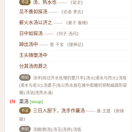
书证
汤，热水也
——
《说文》
见不善如探汤
——
《论语·季氏》
薪火水汤以济之
——
《墨子·备梯》
日中如探汤
——
《列子·汤问》
踔出汤中
——
晋·干宝 《搜神记》
王头随堕汤中
分其汤肉葬之
例如
汤羊(经过开水处理的整只羊);汤火(滚水与烈火);汤炭
(滚水与炭火);汤婆子(充以热水放在被中取暖的铜制扁圆形容
器);汤浴(洗热水澡)
菜汤
[soup]
书证
三日入厨下，洗手作羹汤
——
唐·王建 《新嫁
娘》
例如
汤脚(剩汤);汤玉(汤饼);汤饭