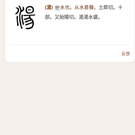
(湯)
水也。从水昜聲。
土郎切。十
𤍽
部。又始陽切。湯湯水盛。
反馈