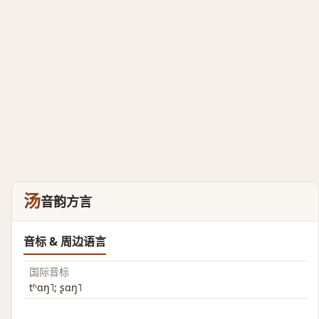
汤
音韵方言
音标 & 周边语言
国际音标
tʰɑŋ˥; ʂɑŋ˥