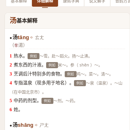
基本解释
详细解释
康熙字典
说文解字
音韵方
汤
基本解释
汤
tāng
ㄊㄤ
●
（
湯）
热水。
～雪。赴～蹈火。扬～止沸。
例如
煮东西的汁液。
米～。参（ shēn ）～。
例如
烹调后汁特别多的食物。
鸡～。菜～。清～。
例如
专指温泉（现多用于地名）。
～泉（温泉）。～山
例如
（在中国北京市）。
中药的剂型。
～剂。～药。
例如
姓。
汤
shāng
ㄕㄤ
●