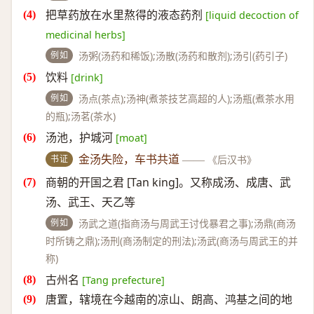
把草药放在水里熬得的液态药剂
[liquid decoction of
medicinal herbs]
例如
汤粥(汤药和稀饭);汤散(汤药和散剂);汤引(药引子)
饮料
[drink]
例如
汤点(茶点);汤神(煮茶技艺高超的人);汤瓶(煮茶水用
的瓶);汤茗(茶水)
汤池，护城河
[moat]
书证
金汤失险，车书共道
——
《后汉书》
商朝的开国之君 [Tan king]。又称成汤、成唐、武
汤、武王、天乙等
例如
汤武之道(指商汤与周武王讨伐暴君之事);汤鼎(商汤
时所铸之鼎);汤刑(商汤制定的刑法);汤武(商汤与周武王的并
称)
古州名
[Tang prefecture]
唐置，辖境在今越南的凉山、朗高、鸿基之间的地