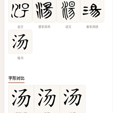
金文
楚系简帛
说文
秦系简牍
楷书
字形对比