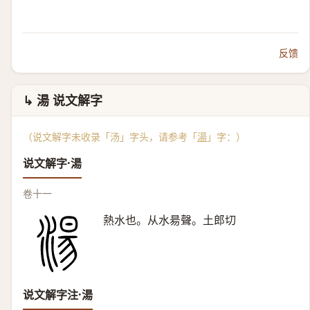
反馈
↳ 湯 说文解字
（说文解字未收录「汤」字头，请参考「
湯
」字：）
说文解字·湯
卷十一
熱水也。从水昜聲。土郎切
说文解字注·湯