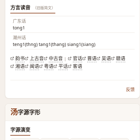
方言读音
（旧版简文）
广东话
tong1
潮州话
teng1(thng) tang1(thang) siang1(siang)
韵书
上古音
中古音
官话
晋语
吴语
赣语
|
湘语
闽语
粤语
平话
客语
反馈
汤
字源字形
字源演变