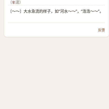
（
湯）
〔～～〕大水急流的样子，如“河水～～”，“浩浩～～”。
反馈