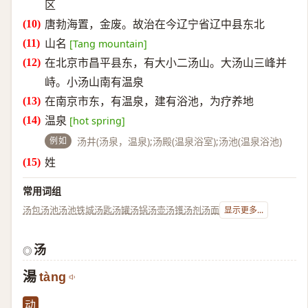
区
唐勃海置，金废。故治在今辽宁省辽中县东北
山名
[Tang mountain]
在北京市昌平县东，有大小二汤山。大汤山三峰并
峙。小汤山南有温泉
在南京市东，有温泉，建有浴池，为疗养地
温泉
[hot spring]
例如
汤井(汤泉，温泉);汤殿(温泉浴室);汤池(温泉浴池)
姓
常用词组
汤包
汤池
汤池铁城
汤匙
汤罐
汤锅
汤壶
汤镬
汤剂
汤面
显示更多...
汤
◎
湯
tàng
动