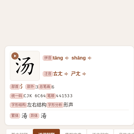
拼音
tāng
shāng
注音
ㄊㄤ
ㄕㄤ
氵
部首
部外
总笔画
3
6
统一码
CJK 6C64
笔顺
441533
字形结构
字形分析
左右结构
形声
繁体
异体