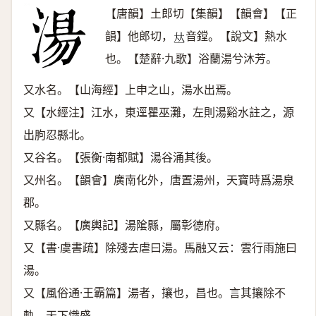
【唐韻】土郎切【集韻】【韻會】【正
韻】他郎切，
音鏜。【說文】熱水
𠀤
也。【楚辭·九歌】浴蘭湯兮沐芳。
又水名。【山海經】上申之山，湯水出焉。
又【水經注】江水，東逕瞿巫灘，左則湯谿水註之，源
出朐忍縣北。
又谷名。【張衡·南都賦】湯谷涌其後。
又州名。【韻會】廣南化外，唐置湯州，天寶時爲湯泉
郡。
又縣名。【廣輿記】湯隂縣，屬彰德府。
又【書·虞書疏】除殘去虐曰湯。馬融又云：雲行雨施曰
湯。
又【風俗通·王霸篇】湯者，攘也，昌也。言其攘除不
軌，天下熾盛。