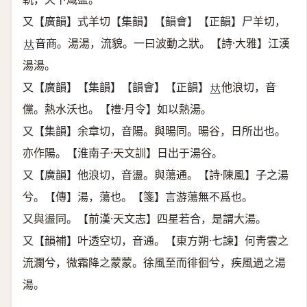
又【廣韻】式羊切【集韻】【韻會】【正韻】尸羊切，
音商。湯湯，流貌。一曰波動之狀。【詩·大雅】江漢
𠀤
湯湯。
又【廣韻】【集韻】【韻會】【正韻】
他浪切，音
𠀤
儻。熱水沃也。【禮·月令】如以熱湯。
又【集韻】余章切，音陽。與暘同。暘谷，日所出也。
亦作陽。【淮南子·天文訓】日出于湯谷。
又【廣韻】他浪切，音盪。與蕩通。【詩·陳風】子之湯
兮。【傳】湯，蕩也。【箋】言游蕩無不爲也。
又與盪同。【前漢·天文志】四星若合，是謂大湯。
又【韻補】叶透空切，音通。【東方朔·七諫】何靑雲之
流瀾兮，微霜降之蒙蒙。徐風至而徘徊兮，疾風過之湯
湯。