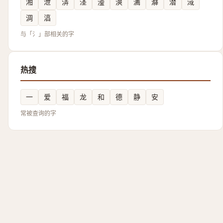
湐
泄
㳥
㳗
㵚
漺
瀳
㶠
潜
淢
淍
湻
与「氵」部相关的字
热搜
一
爱
福
龙
和
德
静
安
常被查询的字