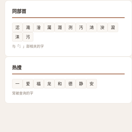
同部首
涊
渽
澮
灟
㶏
洌
汚
㴂
㳛
㵠
洡
污
与「氵」部相关的字
热搜
一
爱
福
龙
和
德
静
安
常被查询的字