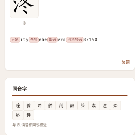
泈
五笔
ity
仓颉
ehe
郑码
vrs
四角号码
37140
反馈
同音字
蹱
䝦
䦿
舯
刣
斔
䇗
螽
潼
炂
㹣
鍾
与 汷 读音相同或相近