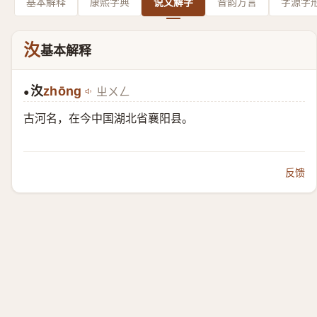
基本解释
康熙字典
说文解字
音韵方言
字源字
汷
基本解释
汷
zhōng
ㄓㄨㄥ
●
古河名，在今中国湖北省襄阳县。
反馈