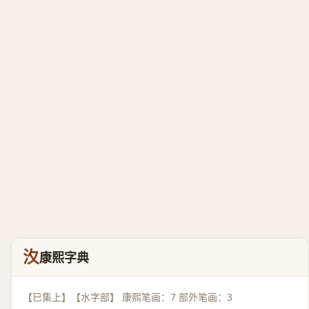
汷
康熙字典
【巳集上】【水字部】 康熙笔画：7 部外笔画：3