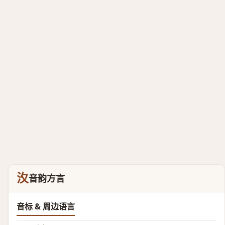
汷
音韵方言
音标 & 周边语言