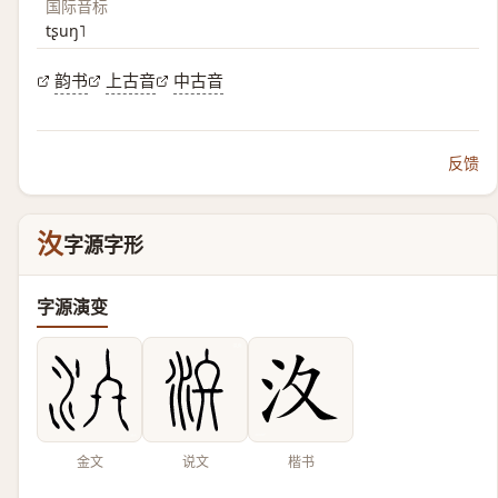
国际音标
tʂuŋ˥
韵书
上古音
中古音
反馈
汷
字源字形
字源演变
金文
说文
楷书