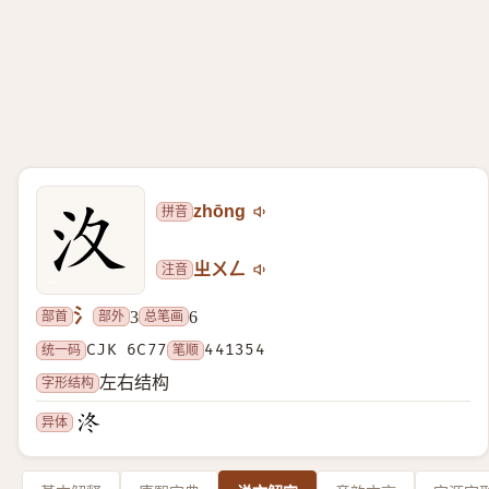
拼音
zhōng
注音
ㄓㄨㄥ
氵
部首
部外
总笔画
3
6
统一码
CJK 6C77
笔顺
441354
字形结构
左右结构
异体