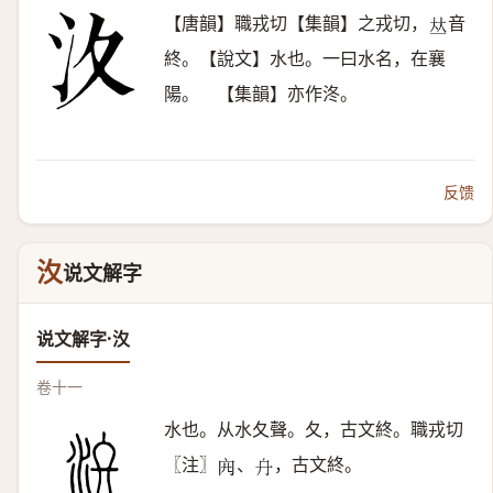
【唐韻】職戎切【集韻】之戎切，
音
𠀤
終。【說文】水也。一曰水名，在襄
陽。 【集韻】亦作泈。
反馈
汷
说文解字
说文解字·汷
卷十一
水也。从水夂聲。夂，古文終。職戎切
〖注〗
、
，古文終。
𠕍
𠔾