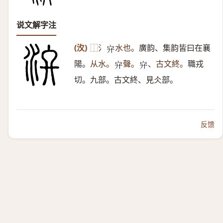
说文解字注
(汷)
⿰氵
水也。
廣韵、集韵皆曰在襄
𠂂
陽。
从水。
聲。
、古文終。
職戎
𠂂
𠂂
切。九部。古文終、見仌部。
反馈