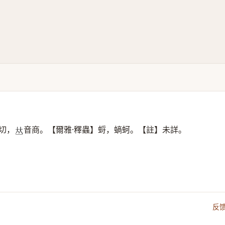
切，
音商。【爾雅·釋蟲】蛶，螪蚵。【註】未詳。
𠀤
反