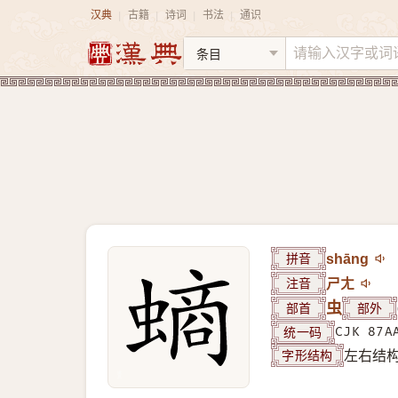
汉典
古籍
诗词
书法
通识
|
|
|
|
拼音
shāng
注音
ㄕㄤ
部首
虫
部外
统一码
CJK 87A
字形结构
左右结