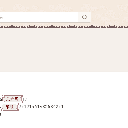
总笔画
6
17
笔顺
A
25121441432534251
构