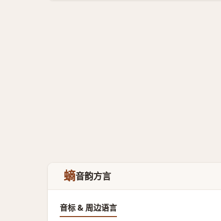
螪
音韵方言
音标 & 周边语言