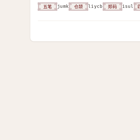
五笔
仓颉
郑码
jumk
liycb
isul