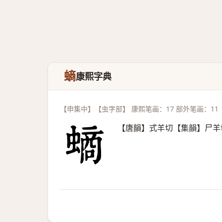
螪
康熙字典
【申集中】【虫字部】 康熙笔画：17 部外笔画：11
【唐韻】式羊切【集韻】尸羊