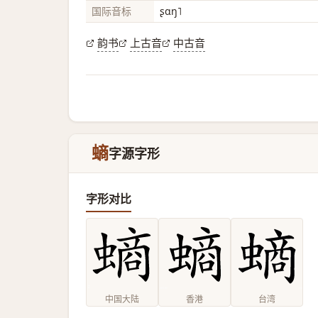
国际音标
ʂɑŋ˥
韵书
上古音
中古音
螪
字源字形
字形对比
中国大陆
香港
台湾