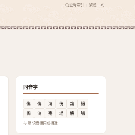
查询索引
繁體
|
同音字
傷
慯
漡
伤
䵰
禓
愓
滳
殤
場
觞
觴
与 螪 读音相同或相近