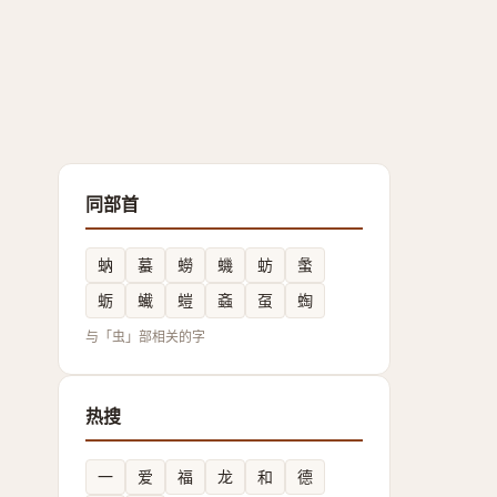
同部首
蚋
蟇
蟧
蟣
蚄
䗍
蛎
蠘
螘
螡
虿
蜪
与「虫」部相关的字
热搜
一
爱
福
龙
和
德