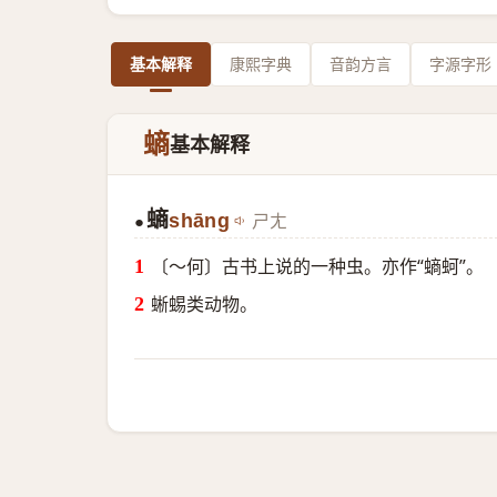
基本解释
康熙字典
音韵方言
字源字形
螪
基本解释
螪
shāng
ㄕㄤ
●
〔～何〕古书上说的一种虫。亦作“螪蚵”。
蜥蜴类动物。