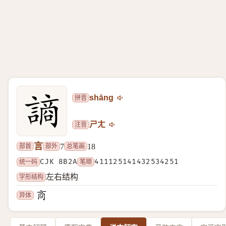
拼音
shāng
注音
ㄕㄤ
言
部首
部外
总笔画
7
18
统一码
CJK 8B2A
笔顺
411125141432534251
字形结构
左右结构
异体