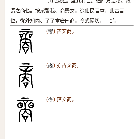
章其遠近。度其有亡。通四方之物。故
謂之商也。按粊誓我、商賚女。徐仙民音章。此古音
也。從外知內、了了章箸曰商。今式陽切。十部。
(
)
古文商。
𡃬
(
)
亦古文商。
𠾃
(
)
籒文商。
𡄚