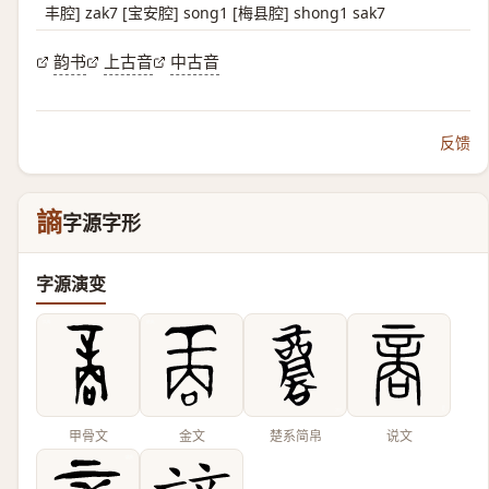
丰腔] zak7 [宝安腔] song1 [梅县腔] shong1 sak7
韵书
上古音
中古音
反馈
謪
字源字形
字源演变
甲骨文
金文
楚系简帛
说文