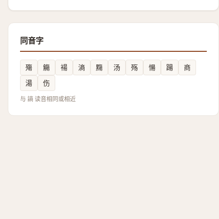
同音字
殤
觴
禓
滳
䵰
汤
殇
愓
踼
商
湯
伤
与 謪 读音相同或相近