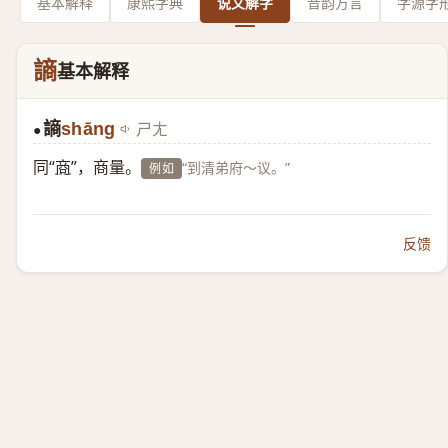
基本解释
康熙字典
说文解字
音韵方言
字源字
謪
基本解释
謪
shāng
ㄕㄤ
●
同“
商
”，商量。
“到清弟府～议。”
例如
反馈