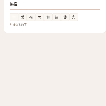
热搜
一
爱
福
龙
和
德
静
安
常被查询的字