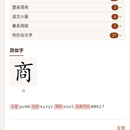
3
楚系简帛
4
说文小篆
1
秦系简牍
27
传抄古文字
异体字
商
五笔
yumk
仓颉
xyryc
郑码
ssul
四角号码
00627
反馈