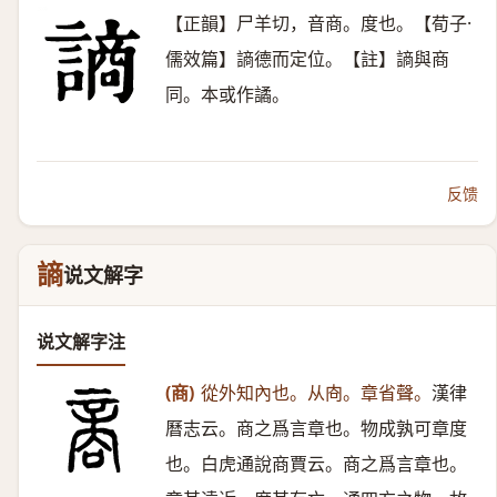
【正韻】尸羊切，音商。度也。【荀子·
儒效篇】謪德而定位。【註】謪與商
同。本或作譎。
反馈
謪
说文解字
说文解字注
(商)
從外知內也。从㕯。章省聲。
漢律
曆志云。商之爲言章也。物成孰可章度
也。白虎通說商賈云。商之爲言章也。