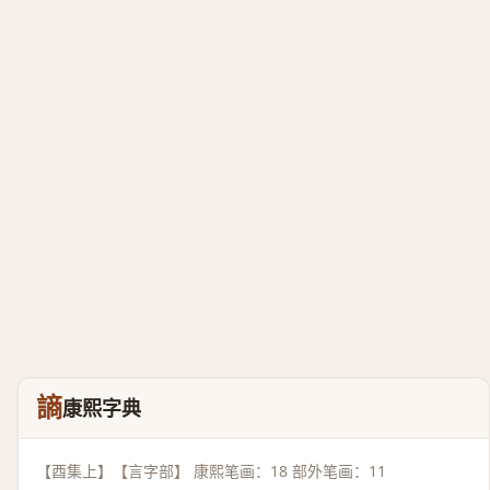
謪
康熙字典
【酉集上】【言字部】 康熙笔画：18 部外笔画：11