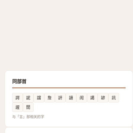
同部首
諤
䛏
譡
詹
詽
讁
訚
譪
諺
訊
謃
誾
与「言」部相关的字