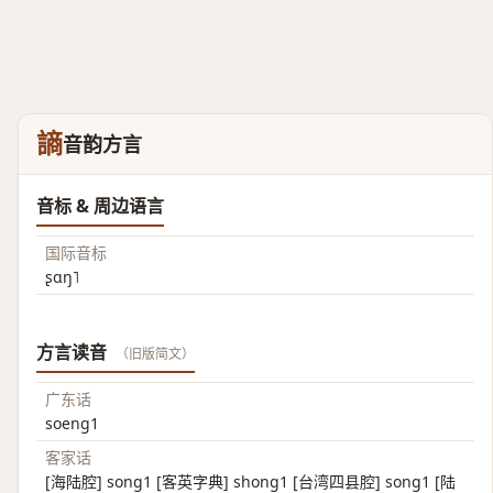
謪
音韵方言
音标 & 周边语言
国际音标
ʂɑŋ˥
方言读音
（旧版简文）
广东话
soeng1
客家话
[海陆腔] song1 [客英字典] shong1 [台湾四县腔] song1 [陆