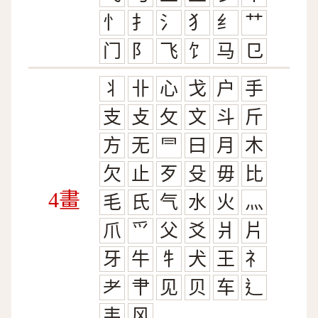
忄
扌
氵
犭
纟
艹
门
阝
飞
饣
马
㔾
丬
卝
心
戈
户
手
支
攴
攵
文
斗
斤
方
无
⺜
曰
月
木
欠
止
歹
殳
毋
比
4畫
毛
氏
气
水
火
灬
爪
爫
父
爻
爿
片
牙
牛
牜
犬
王
礻
耂
肀
见
贝
车
辶
韦
风