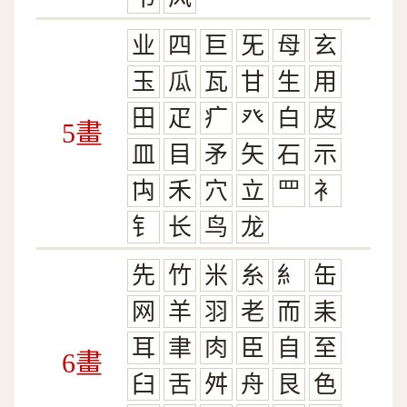
业
四
巨
旡
母
玄
玉
瓜
瓦
甘
生
用
田
疋
疒
癶
白
皮
5畫
皿
目
矛
矢
石
示
禸
禾
穴
立
罒
衤
钅
长
鸟
龙
先
竹
米
糸
糹
缶
网
羊
羽
老
而
耒
耳
聿
肉
臣
自
至
6畫
臼
舌
舛
舟
艮
色