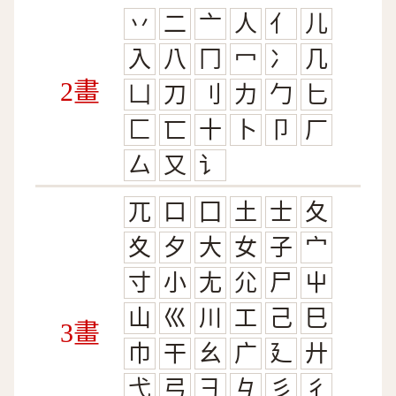
丷
二
亠
人
亻
儿
入
八
冂
冖
冫
几
2畫
凵
刀
刂
力
勹
匕
匚
匸
十
卜
卩
厂
厶
又
讠
兀
口
囗
土
士
夂
夊
夕
大
女
子
宀
寸
小
尢
尣
尸
屮
山
巛
川
工
己
巳
3畫
巾
干
幺
广
廴
廾
弋
弓
彐
彑
彡
彳