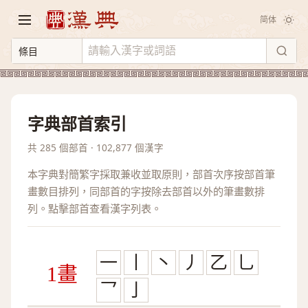
简体
字典部首索引
共 285 個部首 · 102,877 個漢字
本字典對簡繁字採取兼收並取原則，部首次序按部首筆
畫數目排列，同部首的字按除去部首以外的筆畫數排
列。點擊部首查看漢字列表。
一
丨
丶
丿
乙
乚
1畫
乛
亅