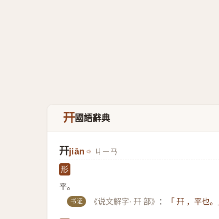
幵
國語辭典
幵
jiān
ㄐㄧㄢ
形
平。
书证
《说文解字· 幵 部》
：
「 幵 ，平也。