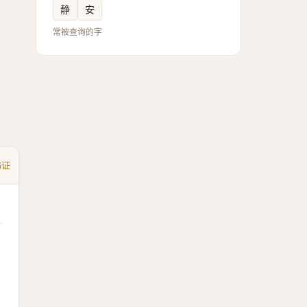
静
安
常被查询的字
书证