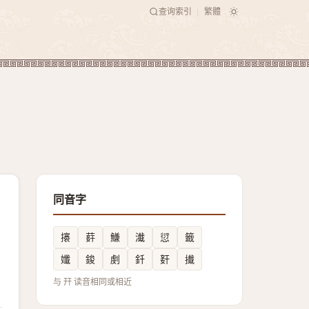
查询索引
繁體
|
同音字
攐
䓸
鰜
瀐
愆
籤
孅
鋑
㓺
釺
姧
㩥
与 幵 读音相同或相近