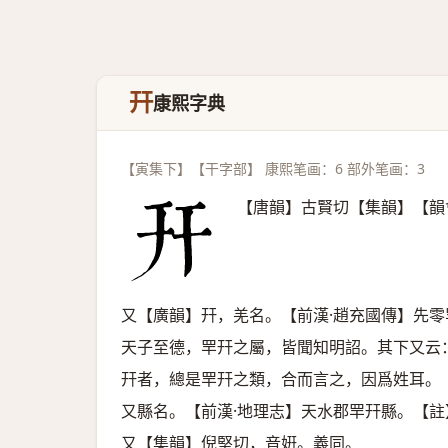
幵
康熙字典
【寅集下】【干字部】 康熙笔画：6 部外笔画：3
【唐韻】古賢切【集韻】【韻
又【廣韻】幵，羌名。【前漢·趙充國傳】先
天子至德，䍐幵之屬，皆聞知明詔。其下又云
幵者，總是䍐幵之類，合而言之，因爲姓耳。
又縣名。【前漢·地理志】天水郡䍐幵縣。【
又【集韻】倪堅切，音姸。義同。