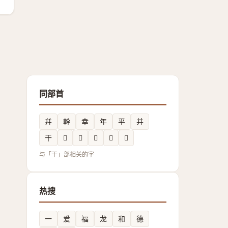
同部首
幷
幹
幸
年
平
并
干
𢆪
𭙅
𢆉
𢆔
𢆠
与「干」部相关的字
热搜
一
爱
福
龙
和
德