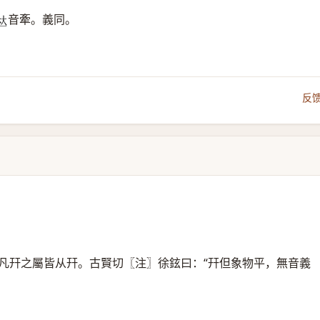
音牽。義同。
𠀤
反
凡幵之屬皆从幵。古賢切〖注〗徐鉉曰：“幵但象物平，無音義