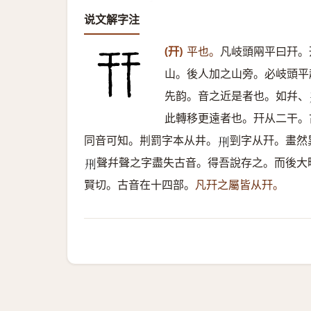
说文解字注
(幵)
平也。
凡岐頭㒳平曰幵。
山。後人加之山旁。必岐頭平
先韵。音之近是者也。如幷、
此轉移更遠者也。幵从二干。
同音可知。㓝罰字本从井。
剄字从幵。畫然
𠛬
聲幷聲之字盡失古音。得吾說存之。而後大
𠛬
賢切。古音在十四部。
凡幵之屬皆从幵。