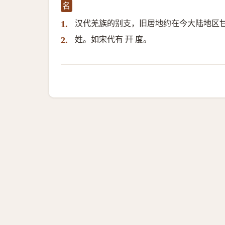
名
汉代羌族的别支，旧居地约在今大陆地区
1.
姓。如宋代有 幵 度。
2.