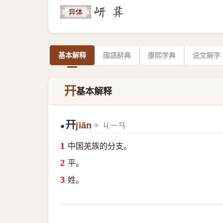
异体
基本解释
國語辭典
康熙字典
说文解字
幵
基本解释
幵
jiān
ㄐㄧㄢ
●
中国羌族的分支。
平。
姓。