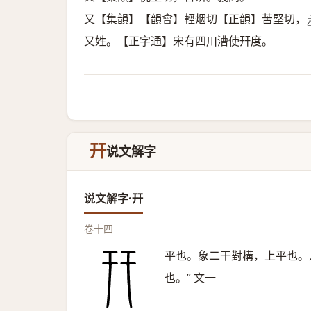
又【集韻】【韻會】輕烟切【正韻】苦堅切，
又姓。【正字通】宋有四川漕使幵度。
幵
说文解字
说文解字·幵
卷十四
平也。象二干對構，上平也。
也。” 文一