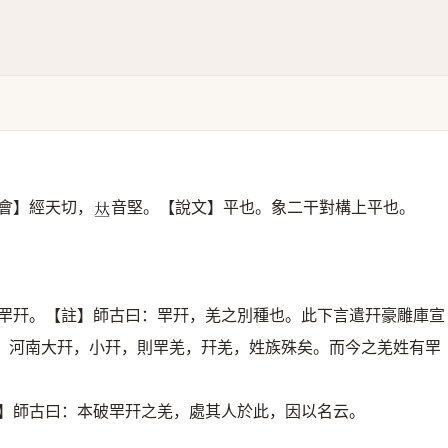
會】經天切，
音堅。【說文】平也。象二干對構上平也。
𠀤
零䍐幵。【註】師古曰：䍐幵，羌之別種也。此下言遣幵豪雕庫宣
：河南大幵，小幵，則䍐羌，幵羌，姓族殊矣。而今之羌姓有䍐
註】師古曰：本破䍐幵之羌，處其人於此，因以名云。