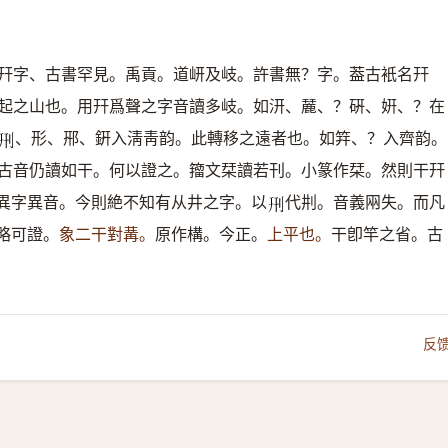
幵字、古書罕見。禹貢。道岍及岐。許書無？字。葢古衹名幵
起之山也。用幵爲聲之字音讀多岐。如汧、麉、？硏、姸、？在
、形、郉、銒入淸靑韵。此轉移之遠者也。如筓、？入齊韵。
𠛬
古音仍讀如干。何以證之。籀文栞讀若刊。小篆作栞。然則干幵
異字異音。今則絶不知有从井之字。以
代㓝。音義㒳失。而凡
𠛬
略可證。
象二干對冓。
原作構。今正。
上平也。
干卽竿之省。古
反