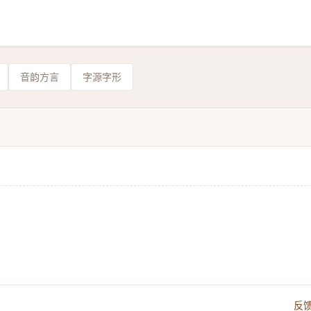
音韵方言
字源字形
反