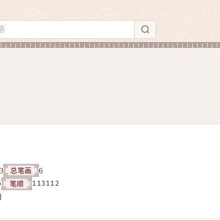
总笔画
3
6
笔顺
5
113112
构