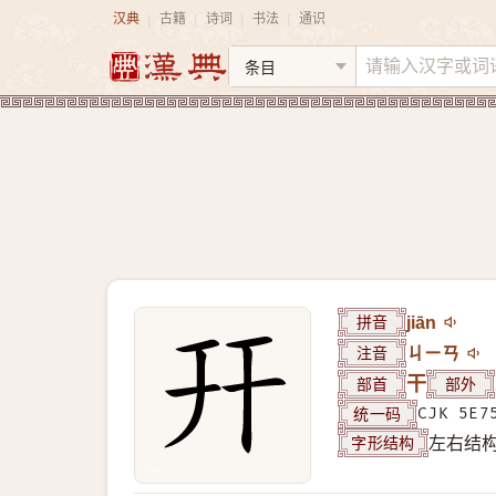
汉典
古籍
诗词
书法
通识
|
|
|
|
拼音
jiān
注音
ㄐㄧㄢ
部首
干
部外
统一码
CJK 5E7
字形结构
左右结