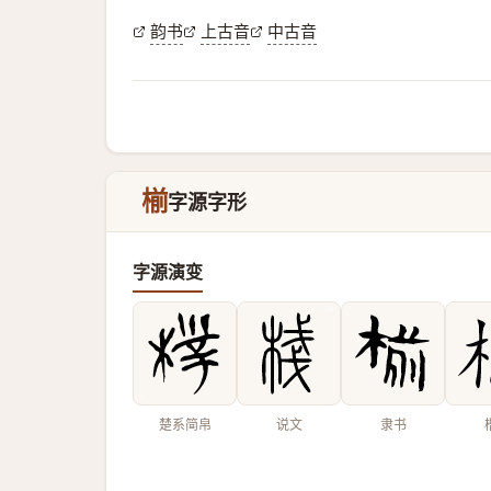
韵书
上古音
中古音
椾
字源字形
字源演变
楚系简帛
说文
隶书