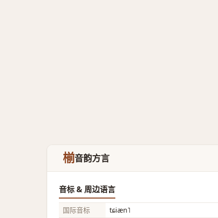
椾
音韵方言
音标 & 周边语言
国际音标
tɕiæn˥