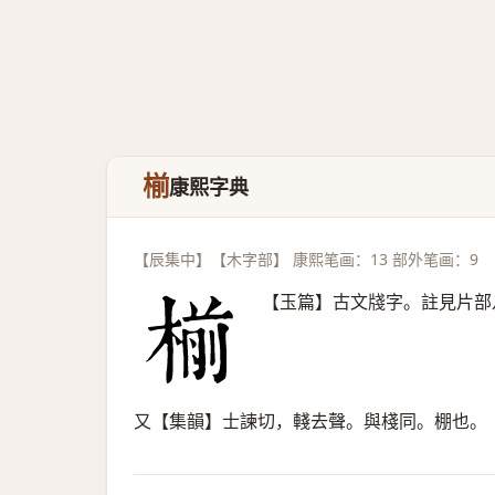
椾
康熙字典
【辰集中】【木字部】 康熙笔画：13 部外笔画：9
【玉篇】古文牋字。註見片部
又【集韻】士諫切，輚去聲。與棧同。棚也。