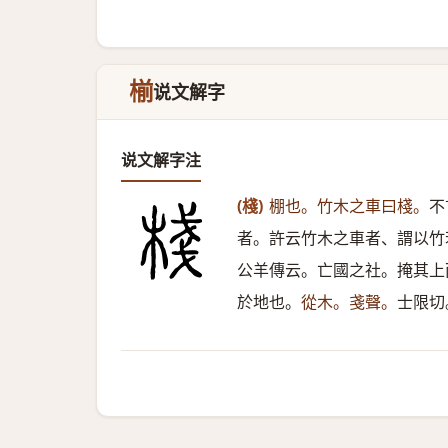
椾
说文解字
说文解字注
(棧)
棚也。竹木之車曰棧。
不
者。許云竹木之車者、謂以竹
公羊傳云。亡國之社。掩其上
於地也。
從木。戔聲。
士限切