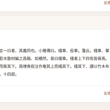
反
言一曰者、其義同也。小雅傳曰。棧車、役車。箋云。棧車、輦
若木散材編之爲箱、如柵然。是曰棧車。棧者上下四㫄皆偁焉。
而柴其下。周禮喪祝注作奄其上而棧其下。棧其下、謂以竹木布
。十四部。
反