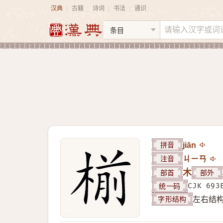
汉典
古籍
诗词
书法
通识
|
|
|
|
拼音
jiān
注音
ㄐㄧㄢ
部首
木
部外
统一码
CJK 693
字形结构
左右结