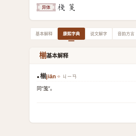
异体
基本解释
康熙字典
说文解字
音韵方言
椾
基本解释
椾
jiān
ㄐㄧㄢ
●
同“
笺
”。