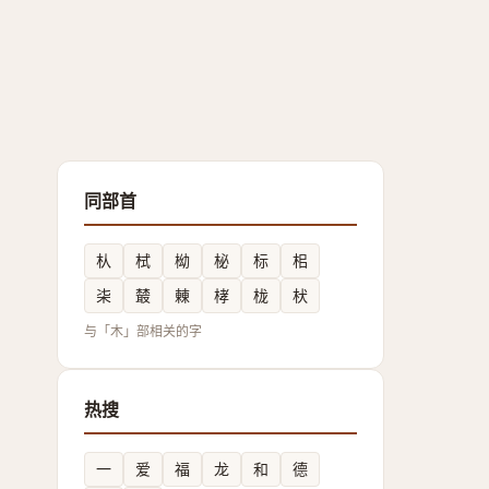
同部首
朲
栻
柪
柲
标
㭒
㭍
樷
㯥
㭳
栊
枤
与「木」部相关的字
热搜
一
爱
福
龙
和
德