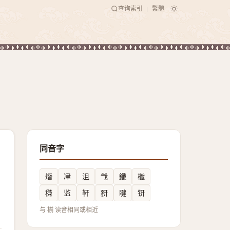
查询索引
繁體
|
同音字
熸
冿
沮
㦰
鑯
櫼
稴
监
靬
豜
睷
钘
与 椾 读音相同或相近