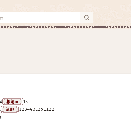
总笔画
4
13
笔顺
E
1234431251122
构