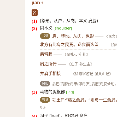
jiān
名
(象形。从户，从肉。本义:肩膀)
同本义
[shoulder]
书证
肩，髆也。从肉，象形
——
《说文
北方有比肩之民焉。迭食而迭望
——
《尔
肩臂臑
——
《仪礼·少牢礼》
肩之所倚
——
《庄子·养生主》
并肩手相接
——
《徐霞客游记·游黄山记》
例如
肩巴(肩膀);肩甲(即肩胛);肩磨(肩膀耸动
动物的腿根部
[leg]
书证
项王曰:“赐之彘肩。”则与一生彘
纪》
担子 [load]。如:歇肩;息肩