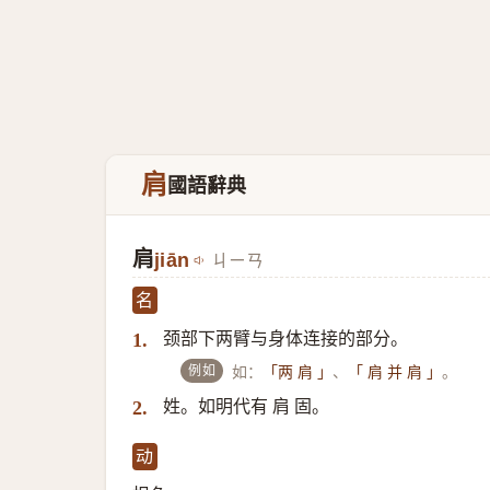
肩
國語辭典
肩
jiān
ㄐㄧㄢ
名
颈部下两臂与身体连接的部分。
1.
例如
如：
、
。
「两 肩 」
「 肩 并 肩 」
姓。如明代有 肩 固。
2.
动