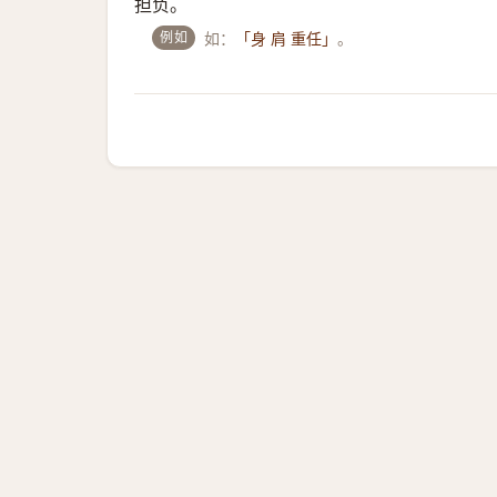
担负。
例如
如：
。
「身 肩 重任」