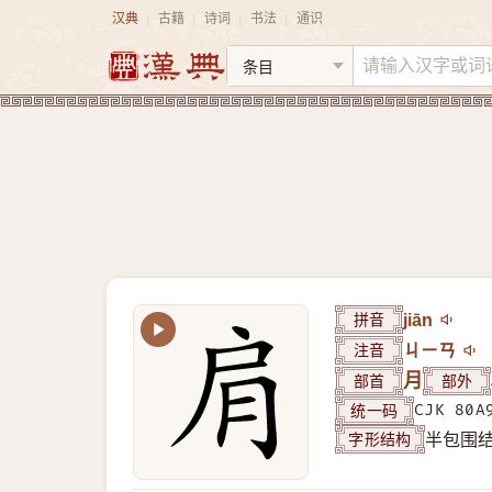
汉典
古籍
诗词
书法
通识
|
|
|
|
拼音
jiān
注音
ㄐㄧㄢ
部首
月
部外
统一码
CJK 80A
字形结构
半包围