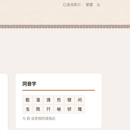
查询索引
繁體
|
同音字
籈
瀸
濺
煎
犍
间
戋
蕳
幵
㡐
钘
䘋
与 肩 读音相同或相近