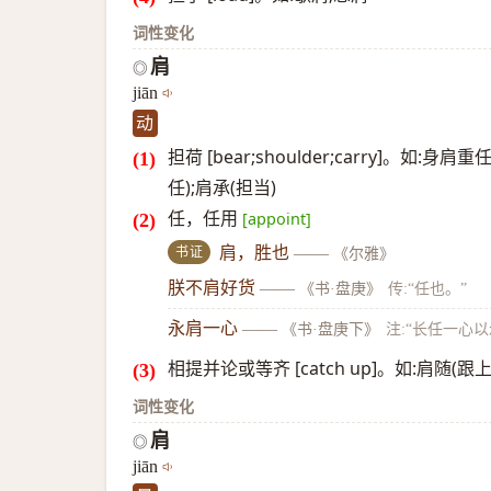
词性变化
肩
◎
jiān
动
担荷 [bear;shoulder;carry]。如
任);肩承(担当)
任，任用
[appoint]
书证
肩，胜也
——
《尔雅》
朕不肩好货
——
《书·盘庚》
传:“任也。”
永肩一心
——
《书·盘庚下》
注:“长任一心以
相提并论或等齐 [catch up]。如:肩随(
词性变化
肩
◎
jiān