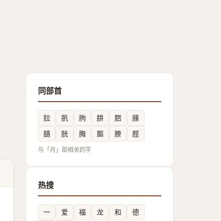
同部首
䏠
䏎
胊
肼
脗
腞
膸
胱
脢
膒
膫
脛
与「月」部相关的字
热搜
一
爱
福
龙
和
德