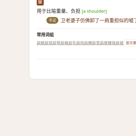
量
用于比喻重量、负担
[a shoulder]
书证
卫老婆子仿佛卸了一肩重担似的嘘
常用词组
肩膀
肩部
肩带
肩峰
肩负
肩拱
肩胛
肩宽
肩摩踵接
肩披
显示更多