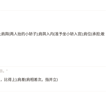
:身肩重任;肩舆(两人抬的小轿子);肩舆入内(准予坐小轿入宫);肩位(承担;敢
示。”
跟上，比得上);肩差(肩相差次。指并立)