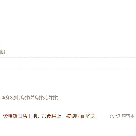
》
雅》
，浑身发抖);肩排(并肩排列;并排)
肩。樊哙覆其盾于地，加彘肩上，拔剑切而啗之
——
《史记·项羽本