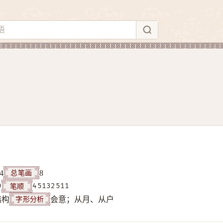
总笔画
4
8
笔顺
9
45132511
字形分析
结构
会意；从月、从户