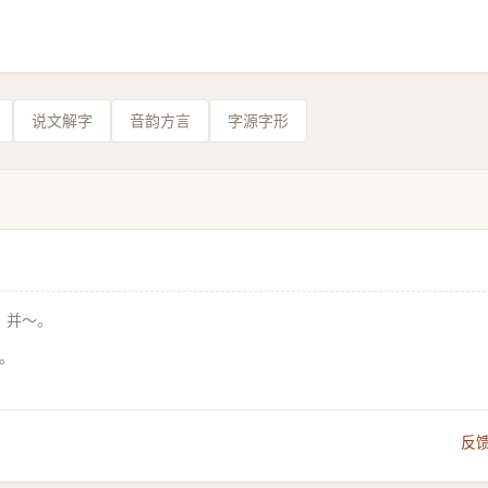
说文解字
音韵方言
字源字形
。并～。
）。
反