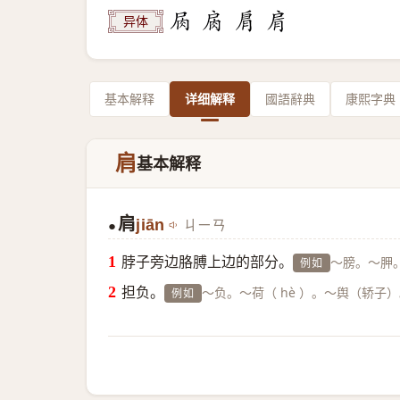
异体
基本解释
详细解释
國語辭典
康熙字典
肩
基本解释
肩
jiān
ㄐㄧㄢ
●
脖子旁边胳膊上边的部分。
～膀。～胛
例如
担负。
～负。～荷（ hè ）。～舆（轿子
例如