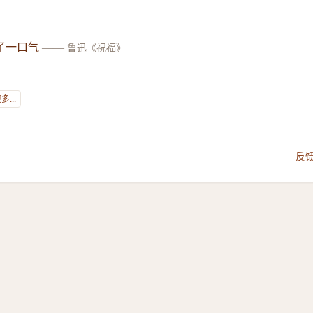
了一口气
——
鲁迅《祝福》
...
反