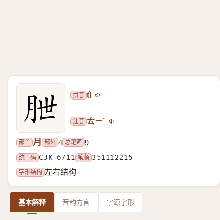
拼音
tì
注音
ㄊㄧˋ
月
部首
部外
总笔画
4
9
统一码
CJK 6711
笔顺
351112215
字形结构
左右结构
基本解释
音韵方言
字源字形