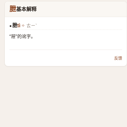
朑
基本解释
朑
tì
ㄊㄧˋ
●
“屉”的讹字。
反馈