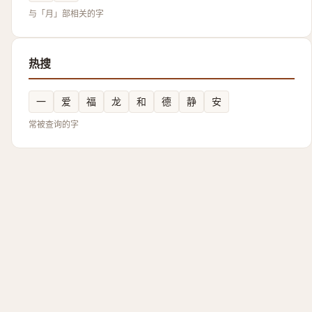
与「月」部相关的字
热搜
一
爱
福
龙
和
德
静
安
常被查询的字