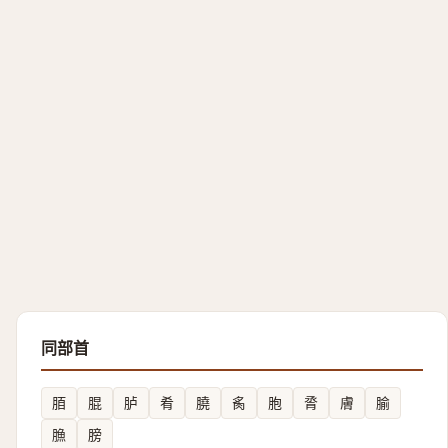
同部首
脜
䐊
胪
肴
膮
䏑
胞
脀
膚
腧
䐳
膀