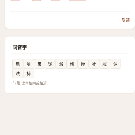
反馈
同音字
戻
嚔
弟
瓋
鬀
俶
揥
啑
屜
倜
眣
褅
与 朑 读音相同或相近