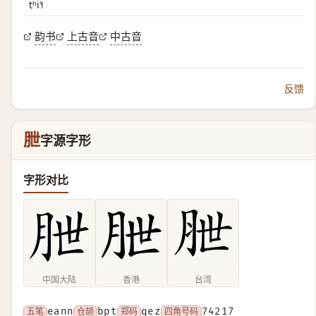
tʰi˥˧
韵书
上古音
中古音
反馈
朑
字源字形
字形对比
中国大陆
香港
台湾
五笔
eann
仓颉
bpt
郑码
qez
四角号码
74217