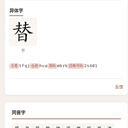
异体字
替
五笔
tfqj
仓颉
hua
郑码
mbrk
四角号码
24601
反馈
同音字