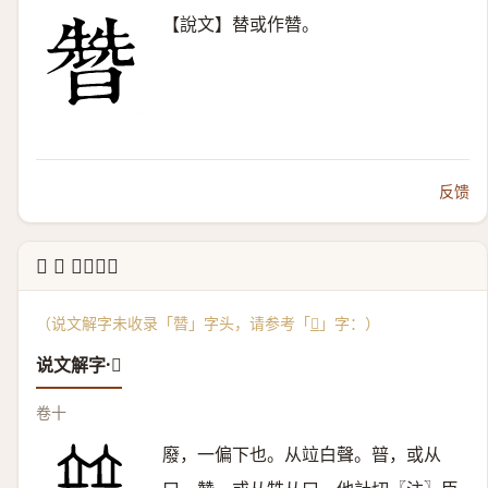
【說文】替或作㬱。
反馈
↳ 𤾕 说文解字
（说文解字未收录「㬱」字头，请参考「
𤾕
」字：）
说文解字·𤾕
卷十
廢，一偏下也。从竝白聲。暜，或从