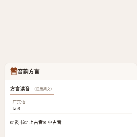
㬱
音韵方言
方言读音
（旧版简文）
广东话
tai3
韵书
上古音
中古音