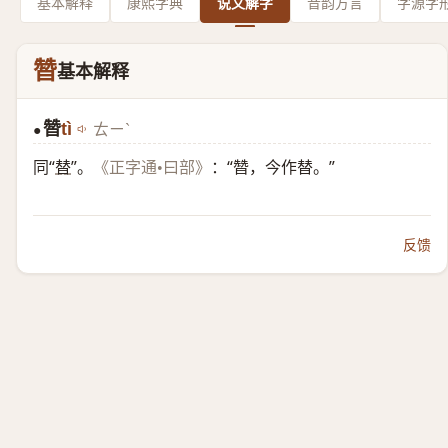
基本解释
康熙字典
说文解字
音韵方言
字源字
㬱
基本解释
㬱
tì
ㄊㄧˋ
●
同“
替
”。
：“㬱，今作替。”
《正字通•曰部》
反馈