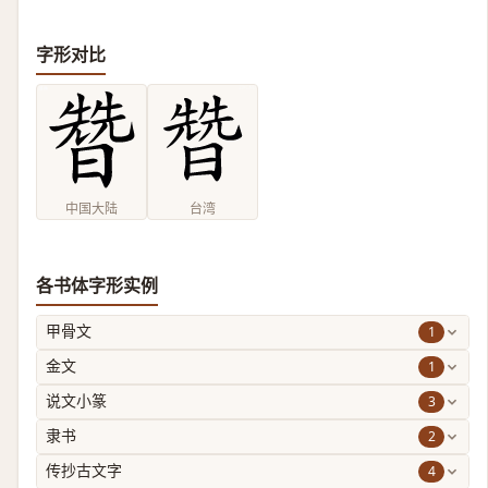
字形对比
中国大陆
台湾
各书体字形实例
1
甲骨文
1
金文
3
说文小篆
2
隶书
4
传抄古文字