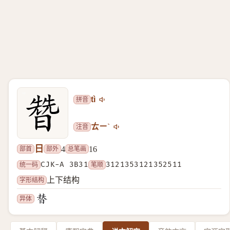
拼音
tì
注音
ㄊㄧˋ
日
部首
部外
总笔画
4
16
统一码
CJK-A 3B31
笔顺
3121353121352511
字形结构
上下结构
异体