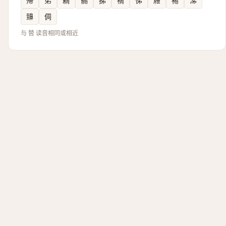
殢
弟
䎮
䯜
挮
䙗
悌
屜
裼
涕
䶍
倜
与 㬱 读音相同或相近