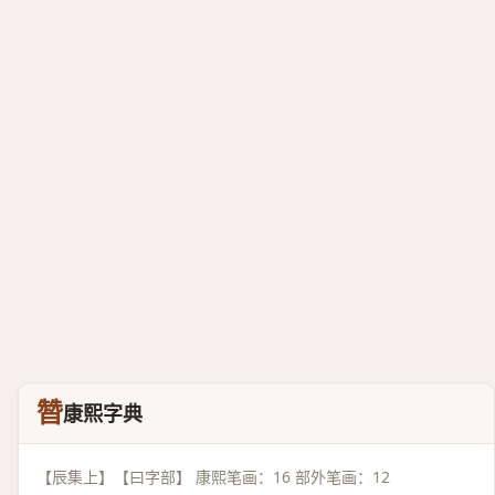
㬱
康熙字典
【辰集上】【曰字部】 康熙笔画：16 部外笔画：12