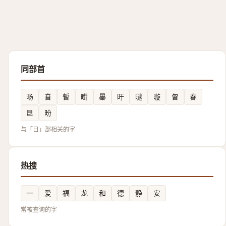
同部首
旸
㫩
暫
㬣
曓
旴
曃
暶
㫚
春
㫐
昐
与「日」部相关的字
热搜
一
爱
福
龙
和
德
静
安
常被查询的字