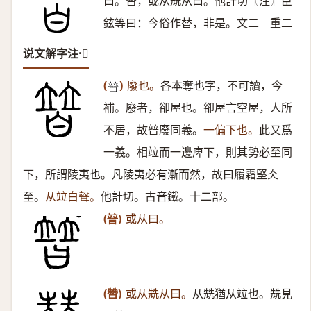
曰。㬱，或从兟从曰。他計切〖注〗臣
鉉等曰：今俗作替，非是。文二 重二
说文解字注·𤾕
(
)
廢也。
各本奪也字，不可讀，今
𤾕
補。廢者，卻屋也。卻屋言空屋，人所
不居，故暜廢同義。
一偏下也。
此又爲
一義。相竝而一邊庳下，則其勢必至同
下，所謂陵夷也。凡陵夷必有漸而然，故曰履霜堅仌
至。
从竝白聲。
他計切。古音鐵。十二部。
(暜)
或从曰。
(㬱)
或从兟从曰。
从兟猶从竝也。兟見