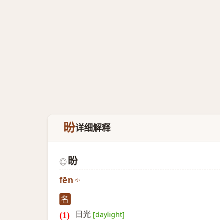
昐
详细解释
昐
◎
fēn
名
日光
[daylight]