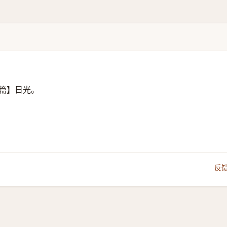
篇】日光。
反