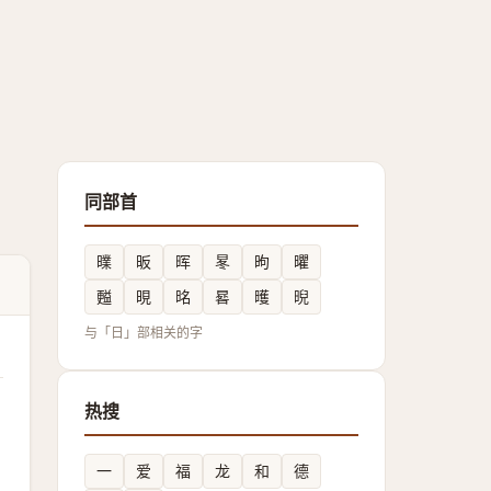
同部首
曗
昄
晖
㫡
昫
㬬
㬲
晛
㫥
晷
㬦
晲
与「日」部相关的字
热搜
一
爱
福
龙
和
德