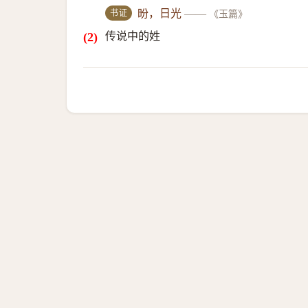
书证
昐，日光
——
《玉篇》
传说中的姓