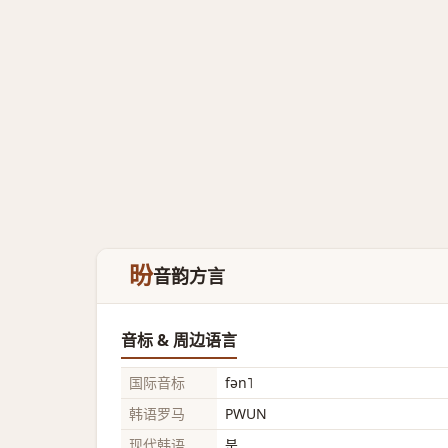
昐
音韵方言
音标 & 周边语言
国际音标
fən˥
韩语罗马
PWUN
现代韩语
분