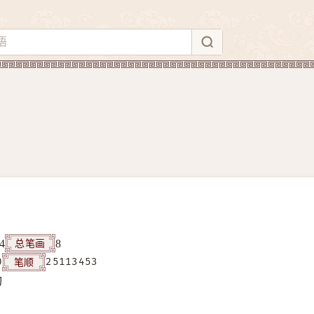
总笔画
4
8
笔顺
0
25113453
构