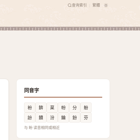
查询索引
繁體
|
同音字
衯
餴
棻
帉
分
躮
訜
饙
汾
錀
鈖
芬
与 昐 读音相同或相近