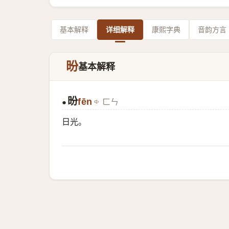
基本解释
详细解释
康熙字典
音韵方言
昐
基本解释
昐
fēn
ㄈㄣ
●
日光。