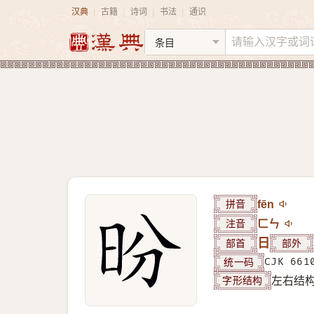
汉典
古籍
诗词
书法
通识
|
|
|
|
拼音
fēn
注音
ㄈㄣ
部首
日
部外
统一码
CJK 661
字形结构
左右结