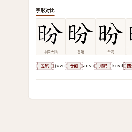
字形对比
中国大陆
香港
台湾
五笔
仓颉
郑码
四
jwvn
acsh
koyd