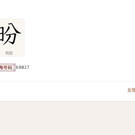
韩国
角号码
68027
反