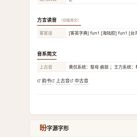
方言读音
（旧版简文）
客家话
[客英字典] fun1 [海陆腔] fun1 [台
音系简文
上古音
黄侃系统：幫母 痕部 ；王力系统：帮
韵书
上古音
中古音
昐
字源字形