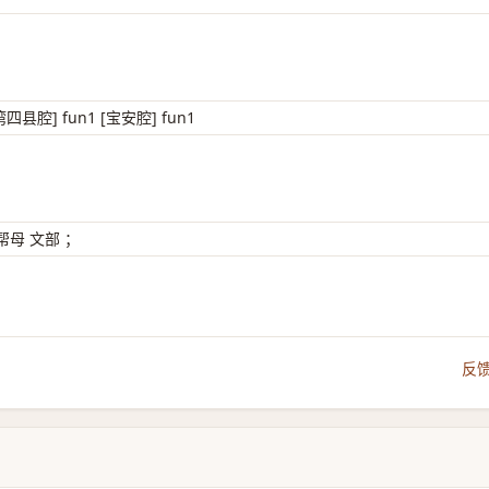
湾四县腔] fun1 [宝安腔] fun1
母 文部 ；
反