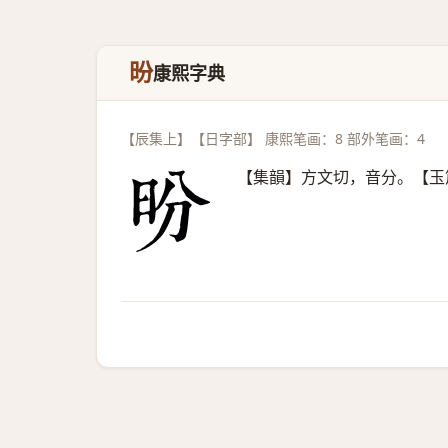
昐
康熙字典
【辰集上】【日字部】 康熙笔画：8 部外笔画：4
【集韻】方文切，音分。【玉