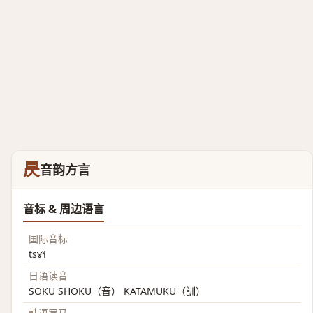
昃
音韵方言
音标 & 周边语言
国际音标
tsɤ˥˧
日语读音
SOKU SHOKU（音） KATAMUKU（訓）
韩语罗马