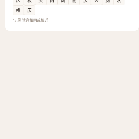
庂
稄
夨
側
崱
侧
汄
昗
廁
㳁
唶
仄
与 昃 读音相同或相近