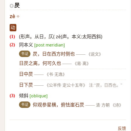
昃
◎
zè
动
(形声。从日，仄( zè)声。本义:太阳西斜)
同本义
[post meridian]
书证
昃，日在西方时侧也
——
《说文》
日昃之离，何可久也
——
《易·离》
日中昃
——
《书·无逸》
日下昃
——
《公羊传·定公十五年》
注:“昃，日西也。”
倾斜
[oblique]
书证
仰观参星横，俯怯崖石昃
——
清·方朝 《诗》
反馈