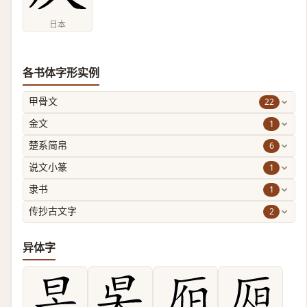
日本
各书体字形实例
22
甲骨文
1
金文
6
楚系简帛
1
说文小篆
1
隶书
2
传抄古文字
异体字