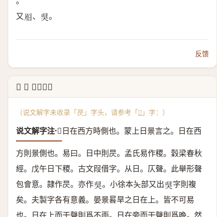
。
又
、
。
𣅛
𣅳
反馈
↳ 𣅦 说文解字
（说文解字未收录「昃」字头，请参考「
𣅦
」字：）
说文解字注·𣅦
日在西方時側也。
蒙上日景言之。日在西
方則景側也。易曰。日中則昃。孟氏易作稷。穀梁春秋
經。戊午日下稷。古文叚借字。
从日。仄聲。
此舉形聲
包會意。隷作昃。亦作
。小徐本夨部又出
字則複
𣅳
𣅳
矣。夫製字各有意義。晏景晷旱之日在上。皆不可易
也。日在上而干聲則爲不雨。日在旁而干聲則爲晩。然