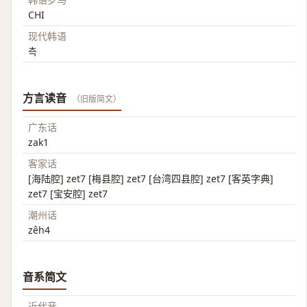
CHI
现代韩语
측
方言读音
（旧版简文）
广东话
zak1
客家话
[海陆腔] zet7 [梅县腔] zet7 [台湾四县腔] zet7 [客英字典]
zet7 [宝安腔] zet7
潮州话
zêh4
音系简文
近代音