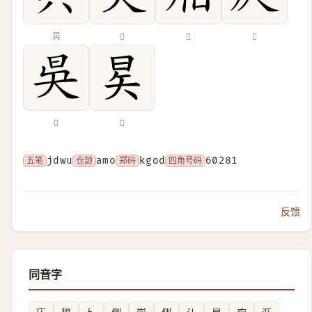
昗
𣅔
𣅛
𣅦
𣅳
𪰖
五笔
jdwu
仓颉
amo
郑码
kgod
四角号码
60281
反馈
同音字