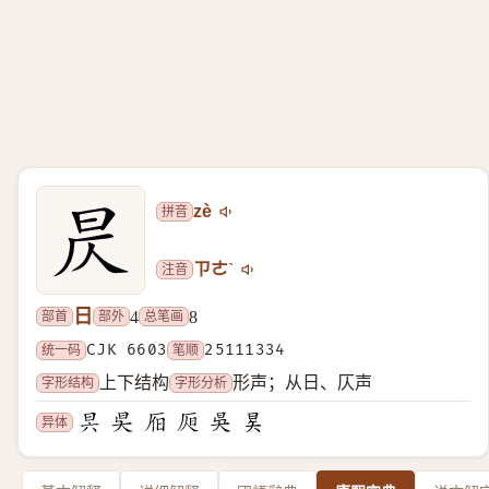
拼音
zè
注音
ㄗㄜˋ
日
部首
部外
总笔画
4
8
统一码
CJK 6603
笔顺
25111334
字形结构
字形分析
上下结构
形声；从日、仄声
异体