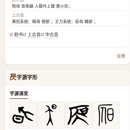
照母 皆來韻 入聲作上聲 責小空；
上古音
黄侃系统：精母 德部 ；王力系统：莊母 職部 ；
韵书
上古音
中古音
反馈
昃
字源字形
字源演变