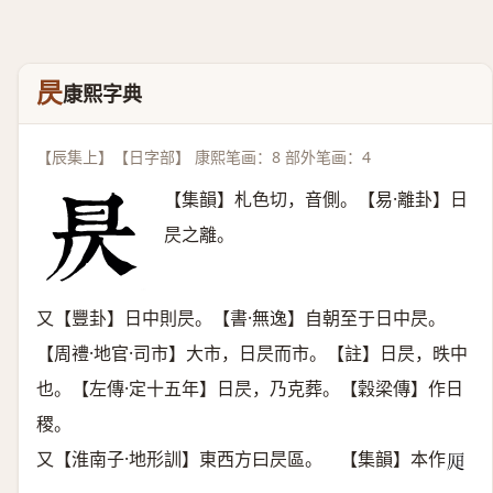
昃
康熙字典
【辰集上】【日字部】 康熙笔画：8 部外笔画：4
【集韻】札色切，音側。【易·離卦】日
昃之離。
又【豐卦】日中則昃。【書·無逸】自朝至于日中昃。
【周禮·地官·司市】大市，日昃而市。【註】日昃，昳中
也。【左傳·定十五年】日昃，乃克葬。【穀梁傳】作日
稷。
又【淮南子·地形訓】東西方曰昃區。 【集韻】本作
𣅦