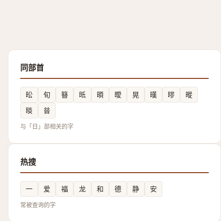
同部首
昖
旬
簮
㫝
暊
曖
晃
暵
㬔
暰
晱
㫺
与「日」部相关的字
热搜
一
爱
福
龙
和
德
静
安
常被查询的字