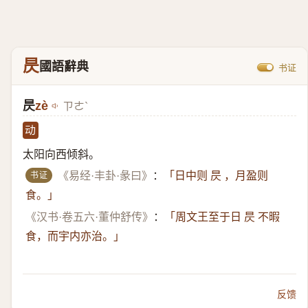
昃
國語辭典
书证
昃
zè
ㄗㄜˋ
动
太阳向西倾斜。
书证
《易经·丰卦·彖曰》
：
「日中则 昃 ，月盈则
食。」
《汉书·卷五六·董仲舒传》
：
「周文王至于日 昃 不暇
食，而宇内亦治。」
反馈