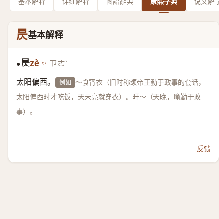
基本解释
详细解释
國語辭典
康熙字典
说文解
昃
基本解释
昃
zè
ㄗㄜˋ
●
太阳偏西。
～食宵衣（旧时称颂帝王勤于政事的套话，
例如
太阳偏西时才吃饭，天未亮就穿衣）。旰～（天晚，喻勤于政
事）。
反馈