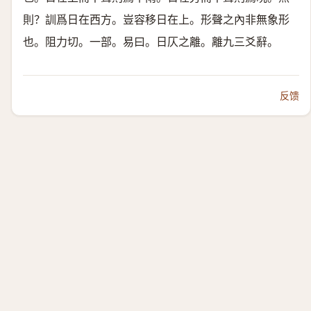
則？訓爲日在西方。豈容移日在上。形聲之內非無象形
也。阻力切。一部。
易曰。日仄之離。
離九三爻辭。
反馈