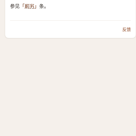
参见
条。
「
崱屴
」
反馈