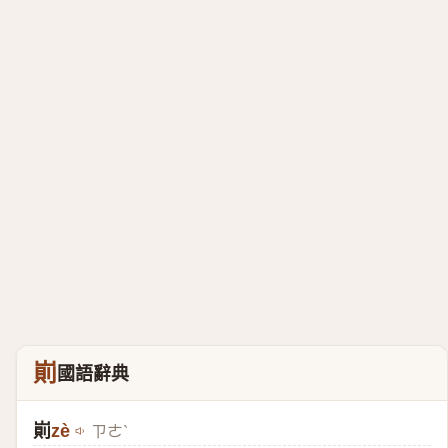
崱
國語辭典
崱
zè
ㄗㄜˋ