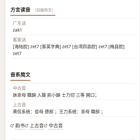
方言读音
（旧版简文）
广东话
zak1
客家话
[海陆腔] zet7 [客英字典] zet7 [台湾四县腔] zet7 [梅县腔]
zet7
音系简文
中古音
牀崇母 職韻 入聲 崱小韻 士力切 三等 開口；
上古音
黄侃系统：從母 德部 ；王力系统：崇母 職部 ；
韵书
上古音
中古音