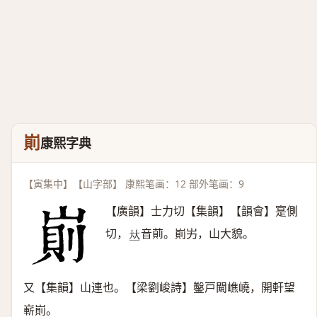
崱
康熙字典
【寅集中】【山字部】 康熙笔画：12 部外笔画：9
【廣韻】士力切【集韻】【韻會】寔側
切，
音萴。崱屴，山大貌。
𠀤
又【集韻】山連也。【梁劉峻詩】鑿戸闚嶕嶢，開軒望
嶄崱。