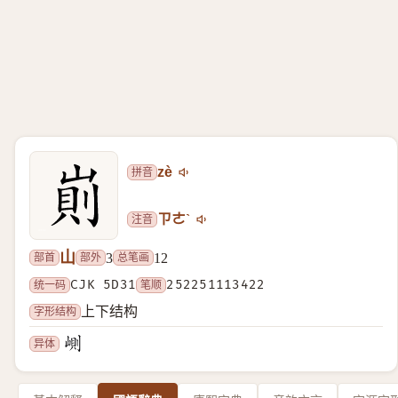
拼音
zè
注音
ㄗㄜˋ
山
部首
部外
总笔画
3
12
统一码
CJK 5D31
笔顺
252251113422
字形结构
上下结构
异体