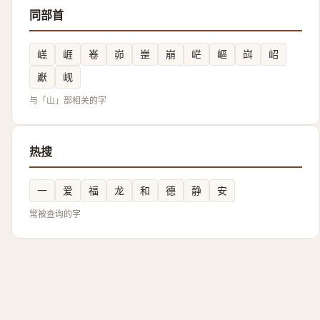
同部首
㟱
崕
㟡
峁
㟵
崩
㟐
嶇
㟕
岹
巚
岘
与「山」部相关的字
热搜
一
爱
福
龙
和
德
静
安
常被查询的字