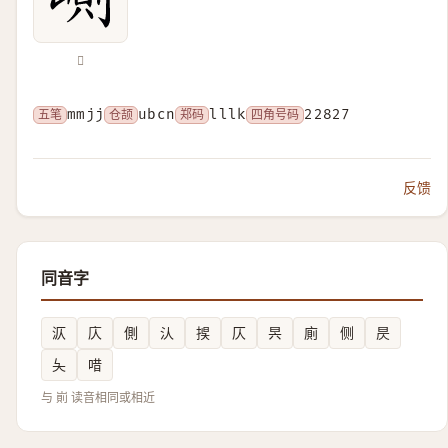
𡺢
五笔
mmjj
仓颉
ubcn
郑码
lllk
四角号码
22827
反馈
同音字
㳁
庂
側
汄
捑
仄
昗
廁
侧
昃
夨
唶
与 崱 读音相同或相近