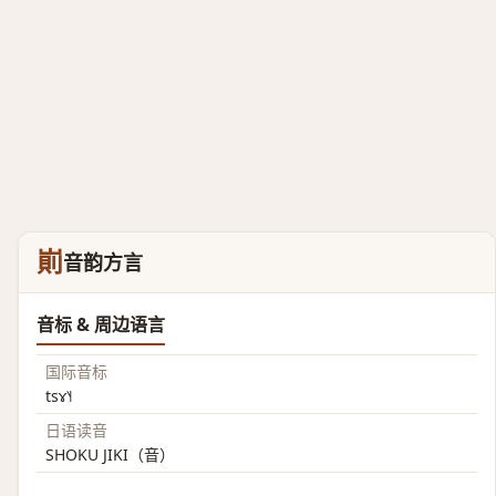
崱
音韵方言
音标 & 周边语言
国际音标
tsɤ˥˧
日语读音
SHOKU JIKI（音）