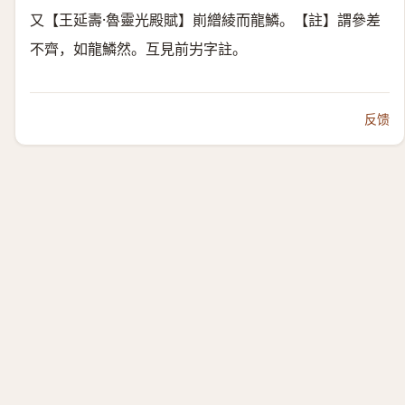
又【王延壽·魯靈光殿賦】崱繒綾而龍鱗。【註】謂參差
不齊，如龍鱗然。互見前屴字註。
反馈