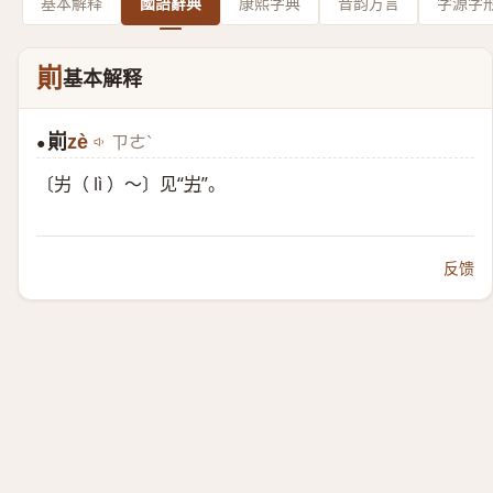
基本解释
國語辭典
康熙字典
音韵方言
字源字
崱
基本解释
崱
zè
ㄗㄜˋ
●
〔屴（ lì ）～〕见“
屴
”。
反馈