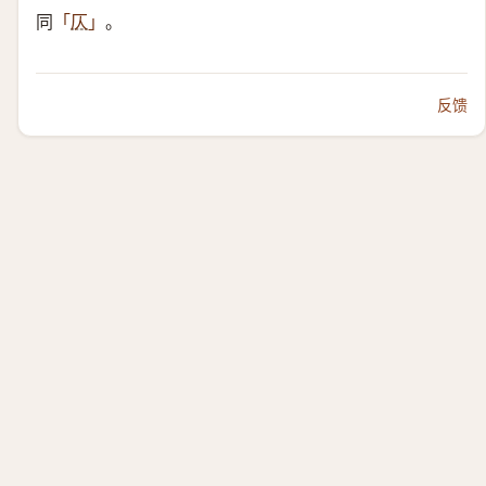
同
。
「
仄
」
反馈