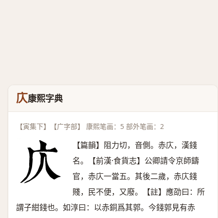
庂
康熙字典
【寅集下】【广字部】 康熙笔画：5 部外笔画：2
【篇韻】阻力切，音側。赤庂，漢錢
名。【前漢·食貨志】公卿請令京師鑄
官，赤庂一當五。其後二歲，赤庂錢
賤，民不便，又廢。【註】應劭曰：所
謂子紺錢也。如淳曰：以赤銅爲其郭。今錢郭見有赤