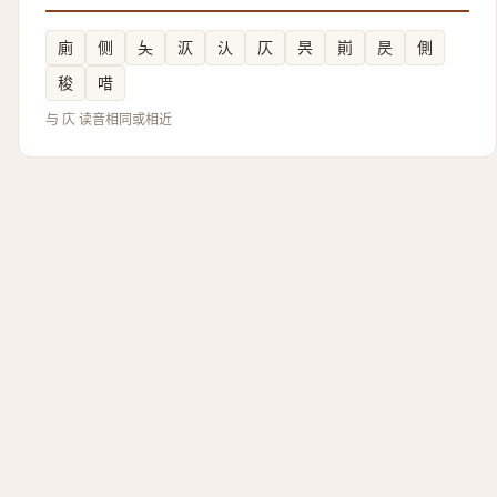
廁
侧
夨
㳁
汄
仄
昗
崱
昃
側
稄
唶
与 庂 读音相同或相近