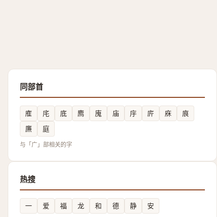
同部首
㢈
㡯
底
廌
廆
庙
㡰
庍
庥
㡾
㢘
庭
与「广」部相关的字
热搜
一
爱
福
龙
和
德
静
安