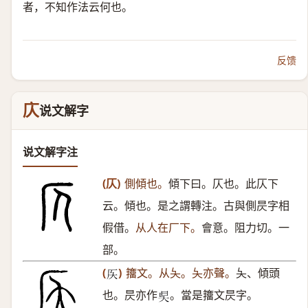
者，不知作法云何也。
反馈
庂
说文解字
说文解字注
(仄)
側傾也。
傾下曰。仄也。此仄下
云。傾也。是之謂轉注。古與側昃字相
假借。
从人在厂下。
會意。阻力切。一
部。
(
)
籒文。从夨。夨亦聲。
夨、傾頭
𠨮
也。昃亦作
。當是籒文昃字。
𣅔