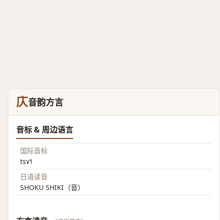
庂
音韵方言
音标 & 周边语言
国际音标
tsɤ˥˧
日语读音
SHOKU SHIKI（音）