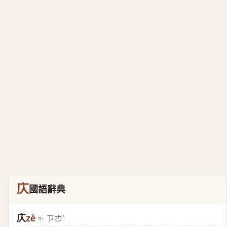
庂
國語辭典
庂
zè
ㄗㄜˋ