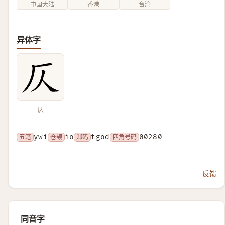
中国大陆
香港
台湾
异体字
仄
五笔
ywi
仓颉
io
郑码
tgod
四角号码
00280
反馈
同音字