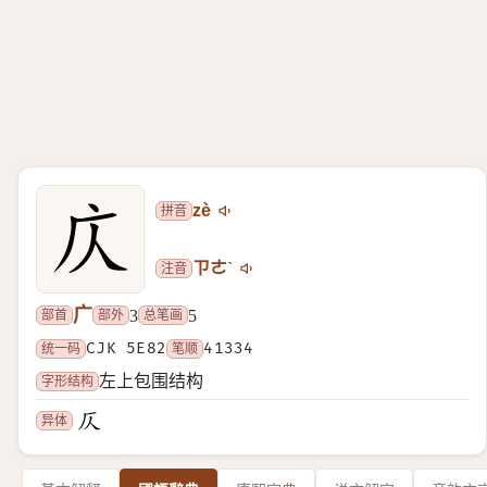
拼音
zè
注音
ㄗㄜˋ
广
部首
部外
总笔画
3
5
统一码
CJK 5E82
笔顺
41334
字形结构
左上包围结构
异体