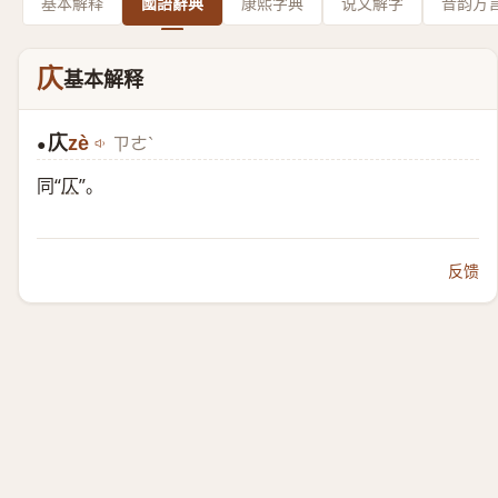
基本解释
國語辭典
康熙字典
说文解字
音韵方
庂
基本解释
庂
zè
ㄗㄜˋ
●
同“
仄
”。
反馈