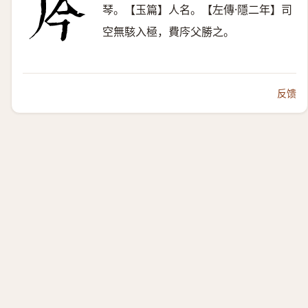
琴。【玉篇】人名。【左傳·隱二年】司
空無駭入極，費庈父勝之。
反馈