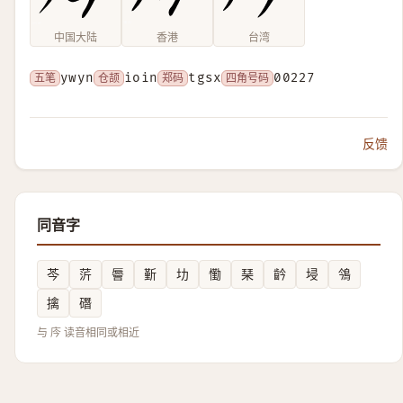
中国大陆
香港
台湾
五笔
ywyn
仓颉
ioin
郑码
tgsx
四角号码
00227
反馈
同音字
芩
䓅
䢈
斳
㘦
懄
琹
䶖
埐
鳹
擒
䃡
与 庈 读音相同或相近