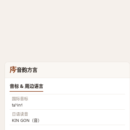
庈
音韵方言
音标 & 周边语言
国际音标
tɕʰin˧˥
日语读音
KIN GON（音）