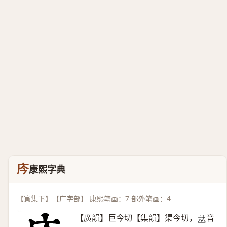
庈
康熙字典
【寅集下】【广字部】 康熙笔画：7 部外笔画：4
【廣韻】巨今切【集韻】渠今切，
音
𠀤