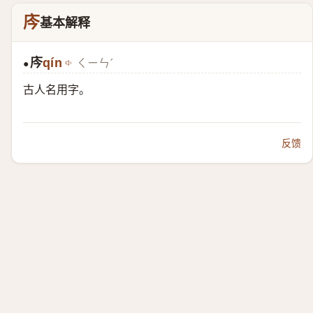
庈
基本解释
庈
qín
ㄑㄧㄣˊ
●
古人名用字。
反馈