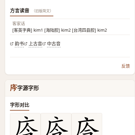
方言读音
（旧版简文）
客家话
[客英字典] kim1 [海陆腔] kim2 [台湾四县腔] kim2
韵书
上古音
中古音
反馈
庈
字源字形
字形对比