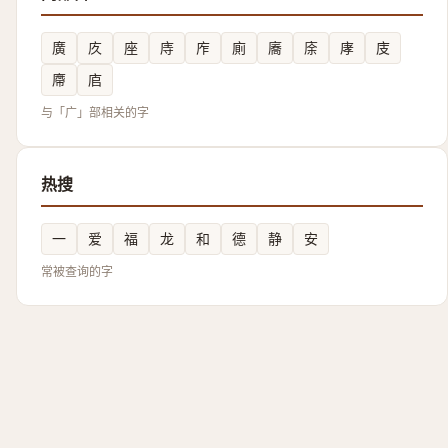
廣
㡱
座
庤
㡸
廁
㢗
庩
庨
庋
廗
㢂
与「广」部相关的字
热搜
一
爱
福
龙
和
德
静
安
常被查询的字