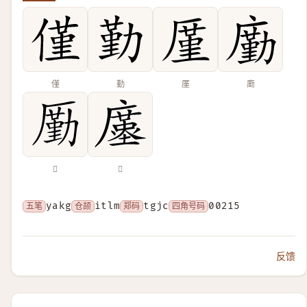
僅
勤
厪
㢙
𠪲
𢋓
五笔
yakg
仓颉
itlm
郑码
tgjc
四角号码
00215
反馈