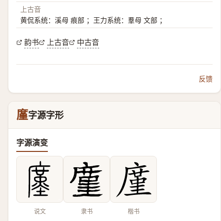
上古音
黄侃系统：溪母 痕部 ；王力系统：羣母 文部 ；
韵书
上古音
中古音
反馈
廑
字源字形
字源演变
说文
隶书
楷书