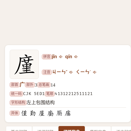
拼音
jǐn
qín
注音
ㄐㄧㄣˇ
ㄑㄧㄣˊ
广
部首
部外
总笔画
3
14
统一码
CJK 5ED1
笔顺
41312212511121
字形结构
左上包围结构
异体