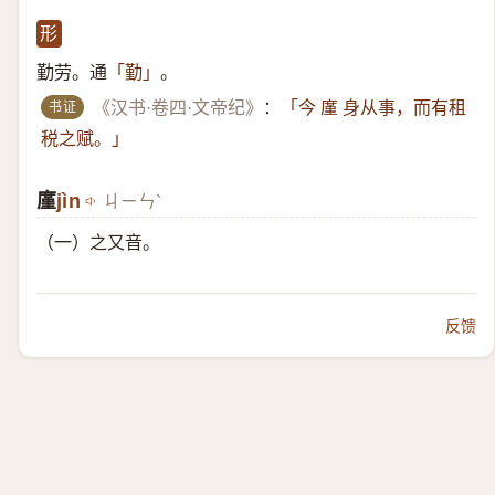
形
勤劳。通
。
「勤」
书证
《汉书·卷四·文帝纪》
：
「今 廑 身从事，而有租
税之赋。」
廑
​jìn
ㄐㄧㄣˋ
（一）​之又音。
反馈