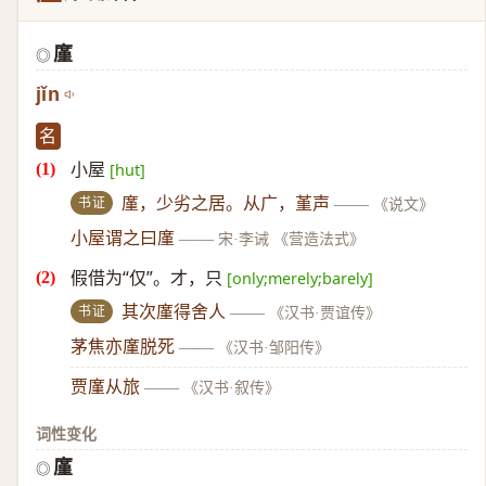
廑
◎
jǐn
名
小屋
[hut]
书证
廑，少劣之居。从广，堇声
——
《说文》
小屋谓之曰廑
——
宋·李诫 《营造法式》
假借为“仅”。才，只
[only;merely;barely]
书证
其次廑得舍人
——
《汉书·贾谊传》
茅焦亦廑脱死
——
《汉书·邹阳传》
贾廑从旅
——
《汉书·叙传》
词性变化
廑
◎