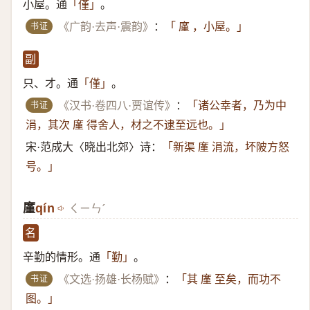
小屋。通
。
「僅」
书证
《广韵·去声·震韵》
：
「 廑 ，小屋。」
副
只、才。通
。
「僅」
书证
《汉书·卷四八·贾谊传》
：
「诸公幸者，乃为中
涓，其次 廑 得舍人，材之不逮至远也。」
宋·范成大〈晓出北郊〉诗：
「新渠 廑 涓流，坏陂方怒
号。」
廑
qín
ㄑㄧㄣˊ
名
辛勤的情形。通
。
「勤」
书证
《文选·扬雄·长杨赋》
：
「其 廑 至矣，而功不
图。」