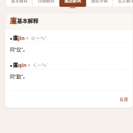
基本解释
详细解释
國語辭典
康熙字典
说文解
廑
基本解释
廑
jǐn
ㄐㄧㄣˇ
●
同“
仅
”。
廑
qín
ㄑㄧㄣˊ
●
同“
勤
”。
反馈