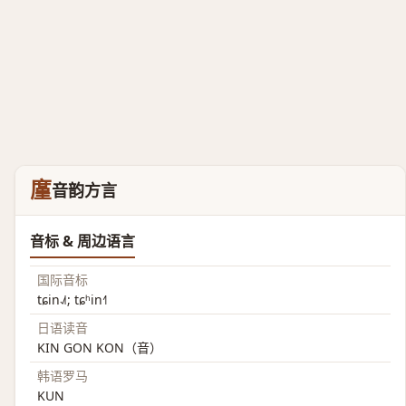
廑
音韵方言
音标 & 周边语言
国际音标
tɕin˨˩˦; tɕʰin˧˥
日语读音
KIN GON KON（音）
韩语罗马
KUN