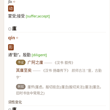
jǐn
动
蒙受;接受
[suffer;accept]
廑
◎
qín
形
通“勤”。殷勤
[diligent]
书证
广阿之廑
——
《汉书·叙传》
其廑至矣
——
《汉书·扬雄传下》
颜师古注:“廑，古勤
字”
例如
廑怀(廑虑。殷切挂念);廑念(殷切关注);廑注(廑念。
旧时书信中常用之)
词性变化
廑