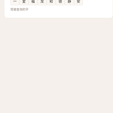
一
爱
福
龙
和
德
静
安
常被查询的字