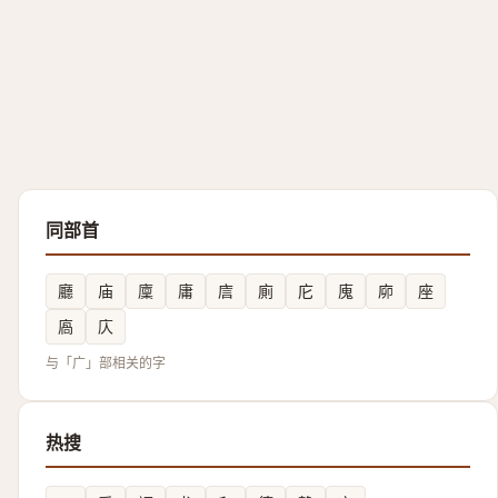
同部首
廳
庙
廩
庸
㢇
廁
庀
廆
㡻
座
㢐
庂
与「广」部相关的字
热搜