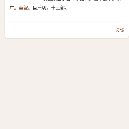
广。堇聲。
巨斤切。十三部。
反馈