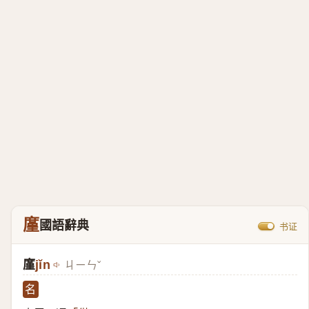
廑
國語辭典
书证
廑
jǐn
ㄐㄧㄣˇ
名