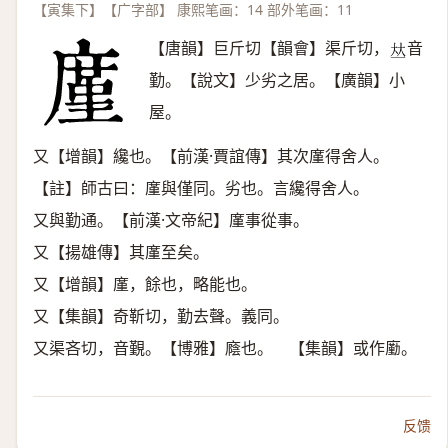
【寅集下】【广字部】 康熙笔画：14 部外笔画：11
【唐韻】巨斤切【韻會】渠斤切，
音
𠀤
勤。【說文】少劣之居。【廣韻】小
屋。
又【增韻】纔也。【前漢·賈誼傳】其次廑得舍人。
【註】師古曰：廑與僅同。劣也。言纔得舍人。
又與勤通。【前漢·文帝紀】廑事從事。
又【揚雄傳】其廑至矣。
又【增韻】廑，餘也，略能也。
又【集韻】奇靳切，勤去聲。義同。
又渠吝切，音覲。【博雅】廕也。 【集韻】或作㢙。
反馈