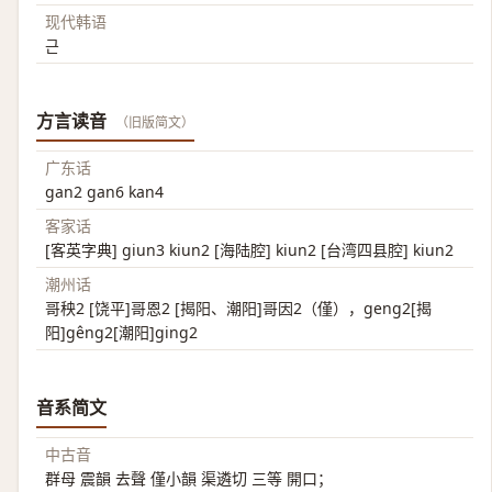
现代韩语
근
方言读音
（旧版简文）
广东话
gan2 gan6 kan4
客家话
[客英字典] giun3 kiun2 [海陆腔] kiun2 [台湾四县腔] kiun2
潮州话
哥秧2 [饶平]哥恩2 [揭阳、潮阳]哥因2（僅），geng2[揭
阳]gêng2[潮阳]ging2
音系简文
中古音
群母 震韻 去聲 僅小韻 渠遴切 三等 開口；