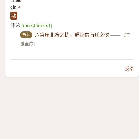
◎
qín
动
怀念
[miss;think of]
书证
六宫廑北狩之忧，群臣倡南迁之仪
——
《于
谦全传》
反馈