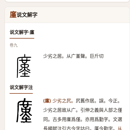
廑
说文解字
说文解字·廑
卷九
少劣之居。从广堇聲。巨斤切
说文解字注
(廑)
少劣之凥。
凥舊作居。誤。今正。
少劣之居故从广。引伸之義與人部之僅
同。古多用廑爲僅。亦用爲勤字。文選
長楊賦注引古今字詁曰。厪今勤字。
从