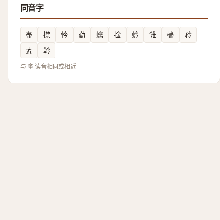
同音字
盡
㩒
忴
勤
蠄
捦
蚙
雂
㯸
矝
菦
靲
与 廑 读音相同或相近