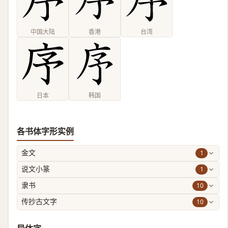
中国大陆
香港
台湾
日本
韩国
各书体字形实例
1
金文
1
说文小篆
10
隶书
10
传抄古文字