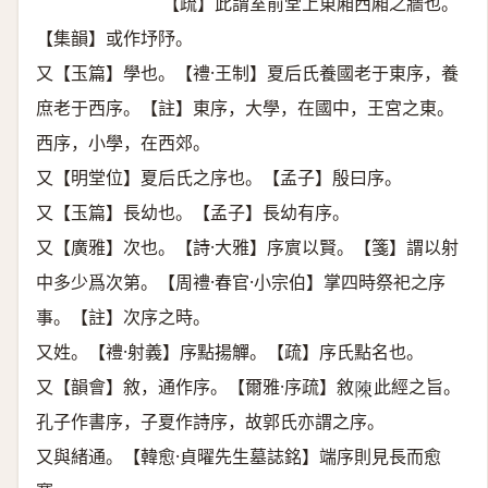
【疏】此謂室前堂上東廂西廂之牆也。
【集韻】或作㘧䦽。
又【玉篇】學也。【禮·王制】夏后氏養國老于東序，養
庶老于西序。【註】東序，大學，在國中，王宮之東。
西序，小學，在西郊。
又【明堂位】夏后氏之序也。【孟子】殷曰序。
又【玉篇】長幼也。【孟子】長幼有序。
又【廣雅】次也。【詩·大雅】序賔以賢。【箋】謂以射
中多少爲次第。【周禮·春官·小宗伯】掌四時祭祀之序
事。【註】次序之時。
又姓。【禮·射義】序點揚觶。【疏】序氏點名也。
又【韻會】敘，通作序。【爾雅·序疏】敘
此經之旨。
𨻰
孔子作書序，子夏作詩序，故郭氏亦謂之序。
又與緒通。【韓愈·貞曜先生墓誌銘】端序則見長而愈