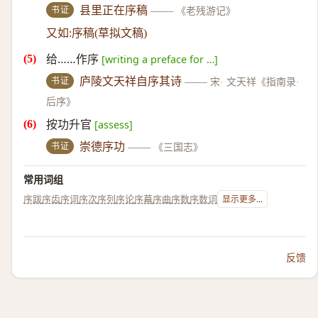
书证
县里正在序稿
——
《老残游记》
又如:序稿(草拟文稿)
给……作序
[writing a preface for …]
书证
庐陵文天祥自序其诗
——
宋· 文天祥《指南录·
后序》
按功升官
[assess]
书证
崇德序功
——
《三国志》
常用词组
序跋
序齿
序词
序次
序列
序论
序幕
序曲
序数
序数词
显示更多...
反馈