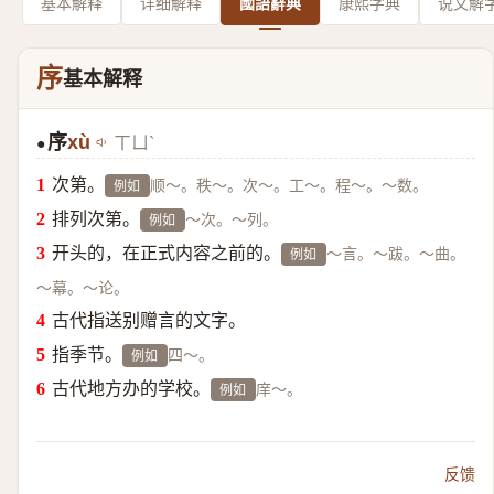
基本解释
详细解释
國語辭典
康熙字典
说文解
序
基本解释
序
xù
ㄒㄩˋ
●
次第。
顺～。秩～。次～。工～。程～。～数。
例如
排列次第。
～次。～列。
例如
开头的，在正式内容之前的。
～言。～跋。～曲。
例如
～幕。～论。
古代指送别赠言的文字。
指季节。
四～。
例如
古代地方办的学校。
庠～。
例如
反馈