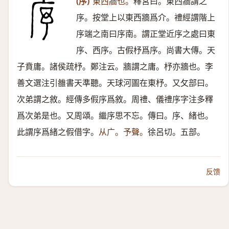
(序)
東西牆也。
釋宮曰。東西牆謂之
序。按堂上以東西牆爲介。禮經謂階上
序端之南曰序南。謂正堂近序之處曰東
序、西序。古假杼爲序。尚書大傳。天
子賁庸。諸侯疏杼。鄭注云。牆謂之庸。杼亦牆也。李
善文選注引雒書天準聽。天球河圖在東杼。又攵部曰。
次弟謂之敘。經傳多假序爲敘。周禮、儀禮序字注多釋
爲次弟是也。又周頌。繼序思不忘。傳曰。序、緒也。
此謂序爲緒之假借字。
从广。予聲。
徐呂切。五部。
反馈