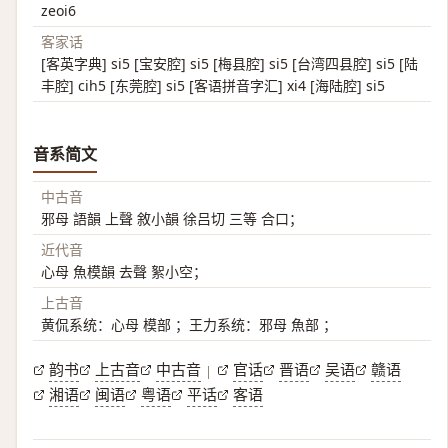
zeoi6
客家话
[客英字典] si5 [宝安腔] si5 [梅县腔] si5 [台湾四县腔] si5 [陆
丰腔] cih5 [东莞腔] si5 [客语拼音字汇] xi4 [海陆腔] si5
音系简文
中古音
邪母 語韻 上聲 敘小韻 徐吕切 三等 合口；
近代音
心母 魚模韻 去聲 絮小空；
上古音
黄侃系统：心母 模部 ；王力系统：邪母 魚部 ；
韵书
上古音
中古音
官话
晋语
吴语
赣语
|
湘语
闽语
粤语
平话
客语