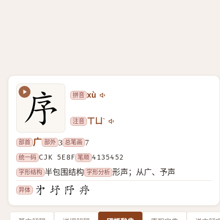
拼音
xù
注音
ㄒㄩˋ
广
部首
部外
总笔画
3
7
统一码
CJK 5E8F
笔顺
4135452
字形结构
字形分析
半包围结构
形声；从广、予声
异体