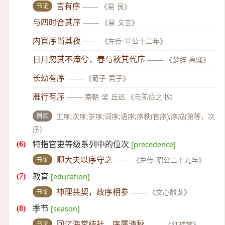
书证
言有序
——
《易·艮》
与四时合其序
——
《易·文言》
内官序当其夜
——
《左传·宣公十二年》
日月忽其不淹兮，春与秋其代序
——
《楚辞·离骚》
长幼有序
——
《荀子·君子》
雁行有序
——
南朝·梁·丘迟 《与陈伯之书》
例如
工序;次序;岁序;词序;语序;序秩(官序);序成(第等，次
序)
特指官吏等级系列中的位次
[precedence]
书证
卿大夫以序守之
——
《左传·昭公二十九年》
教育
[education]
书证
神理共契，政序相参
——
《文心雕龙》
季节
[season]
书证
回忆海棠结社，序属清秋
——
《红楼梦》