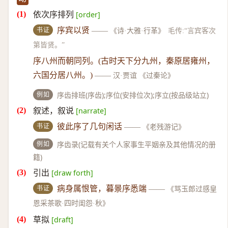
依次序排列
[order]
书证
序宾以贤
——
《诗·大雅·行革》
毛传:“言宾客次
第皆贤。”
序八州而朝同列。(古时天下分九州，秦原居雍州，
六国分居八州。)
——
汉·贾谊 《过秦论》
例如
序齿排班(序齿);序位(安排位次);序立(按品级站立)
叙述，叙说
[narrate]
书证
彼此序了几句闲话
——
《老残游记》
例如
序齿录(记载有关个人家事生平姻亲及其他情况的册
籍)
引出
[draw forth]
书证
病身属恨管，暮景序悉端
——
《骂玉郎过感皇
恩采茶歌·四时闺怨·秋》
草拟
[draft]