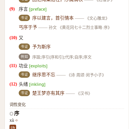
序言
[preface]
书证
序以建言，首引情本
——
《文心雕龙》
丐序于予
——
孙文 《黄花冈七十二烈士事略·序》
又
书证
予为斯序
例如
序跋;序引(序和引);代序;自序;序文
功业
[exploits]
书证
继序思不忘
——
《诗·周颂·闵予小子》
头绪
[inkling]
书证
楚王梦亦有其序
——
《汉书》
词性变化
序
◎
xù
动