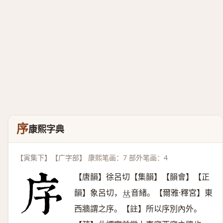
序
康熙字典
【寅集下】【广字部】 康熙笔画：7 部外笔画：4
【唐韻】徐呂切【集韻】【韻會】【正
韻】象呂切，
音緒。【爾雅·釋宮】東
𠀤
西牆謂之序。【註】所以序別內外。