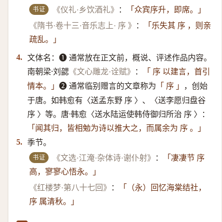
书证
《仪礼·乡饮酒礼》
：
「众宾序升，即席。」
《隋书·卷十三·音乐志上· 序 》
：
「乐失其 序 ，则亲
疏乱。」
文体名：➊ ​通常放在正文前，概说、评述作品内容。
4.
南朝梁·刘勰
：
《文心雕龙·诠赋》
「 序 以建言，首引
➋ ​通常临别赠言的文章称为
，创始
情本。」
「 序 」
于唐。如韩愈有〈送孟东野 序 〉、〈送李愿归盘谷
序 〉等。唐·韩愈〈送水陆运使韩侍御归所治 序 〉：
「闻其归，皆相勉为诗以推大之，而属余为 序 。」
季节。
5.
书证
《文选·江淹·杂体诗·谢仆射》
：
「凄凄节 序
高，寥寥心悟永。」
《红楼梦·第八十七回》
：
「（永）​回忆海棠结社，
序 属清秋。」