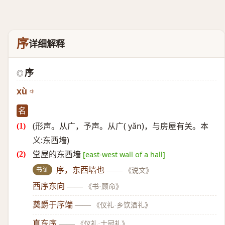
序
详细解释
序
◎
xù
名
(形声。从广，予声。从广( yǎn)，与房屋有关。本
义:东西墙)
堂屋的东西墙
[east-west wall of a hall]
书证
序，东西墙也
——
《说文》
西序东向
——
《书·顾命》
奠爵于序端
——
《仪礼·乡饮酒礼》
直东序
——
《仪礼·士冠礼》