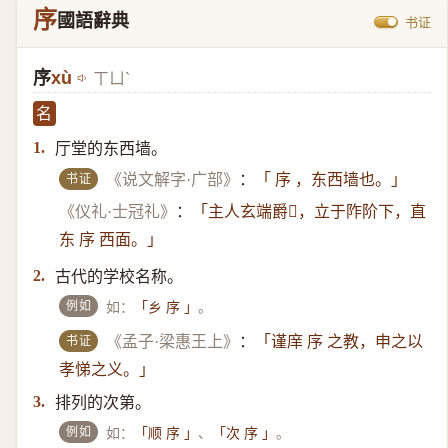
序
國語辭典
书证
序
xù
ㄒㄩˋ
名
厅堂的东西墙。
1.
书证
《说文解字·广部》
：
「 序 ，东西墙也。」
《仪礼·士冠礼》
：
「主人玄端爵𫖒，立于阼阶下，直
东 序 西面。」
古代的学校名称。
2.
例如
如：
。
「乡 序 」
书证
《孟子·梁惠王上》
：
「谨庠 序 之教，申之以
孝悌之义。」
排列的次第。
3.
例如
如：
、
。
「顺 序 」
「次 序 」