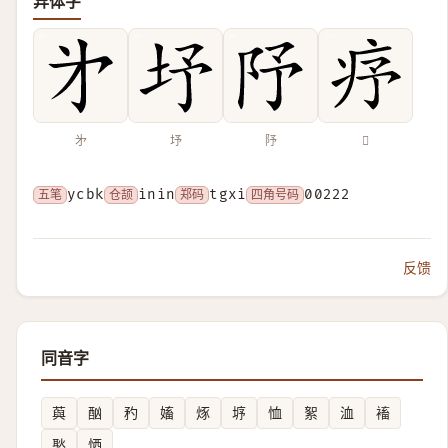
异体字
㐧
㘧
䦽
𤵈
五笔
ycbk
仓颉
inin
郑码
tgxi
四角号码
00222
反馈
同音字
藇
酗
䂆
㜅
烼
垿
恤
絮
洫
䙒
㷦
恓