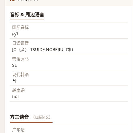
音标 & 周边语言
国际音标
ɕy˥˧
日语读音
JO（音） TSUIDE NOBERU（訓）
韩语罗马
SE
现代韩语
서
越南语
tựa
方言读音
（旧版简文）
广东话