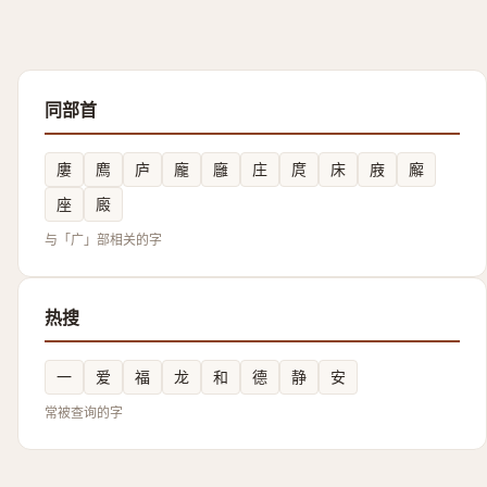
同部首
廔
廌
庐
龐
廱
庄
庹
床
庪
廨
座
廄
与「广」部相关的字
热搜
一
爱
福
龙
和
德
静
安
常被查询的字