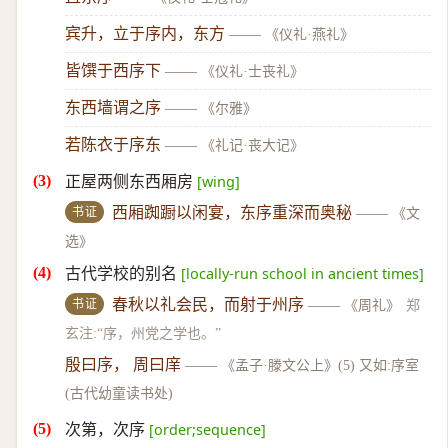
宾升，立于序内，东方
——
《仪礼·燕礼》
皆馔于西序下
——
《仪礼·士丧礼》
东西墙谓之序
——
《尔雅》
若陈衣于序东
——
《礼记·丧大记》
正屋两侧东西厢房
[wing]
书证
西厢踟蹰以闲宴，东序重深而奥秘
——
《文
选》
古代学校的别名
[locally-run school in ancient times]
书证
春秋以礼会民，而射于州序
——
《周礼》
郑
玄注:“序，州党之学也。”
殷曰序， 周曰庠
——
《孟子·滕文公上》(5) 又如:序室
(古代幼童读书处)
次第，次序
[order;sequence]