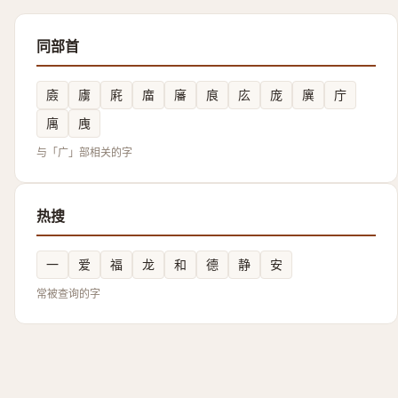
同部首
㢛
㢚
㢉
庿
㢖
㡾
庅
庞
廙
庁
庽
㡼
与「广」部相关的字
热搜
一
爱
福
龙
和
德
静
安
常被查询的字