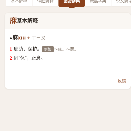
基本解释
详细解释
國語辭典
康熙字典
说文解
庥
基本解释
庥
xiū
ㄒㄧㄡ
●
庇荫，保护。
～庇。～荫。
例如
同“
休
”，止息。
反馈