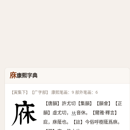
庥
康熙字典
【寅集下】【广字部】 康熙笔画：9 部外笔画：6
【唐韻】許尤切【集韻】【韻會】【正
韻】虛尤切，
音休。【爾雅·釋言】
𠀤
庇，庥䕃也。【註】今俗呼樹䕃爲庥。