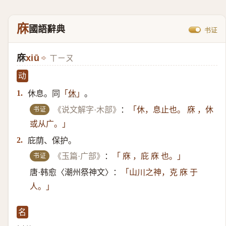
庥
國語辭典
书证
庥
xiū
ㄒㄧㄡ
动
休息。同
。
1.
「
休
」
书证
《说文解字·木部》
：
「休，息止也。 庥 ，休
或从广。」
庇荫、保护。
2.
书证
《玉篇·广部》
：
「 庥 ，庇 庥 也。」
唐·韩愈〈潮州祭神文〉：
「山川之神，克 庥 于
人。」
名