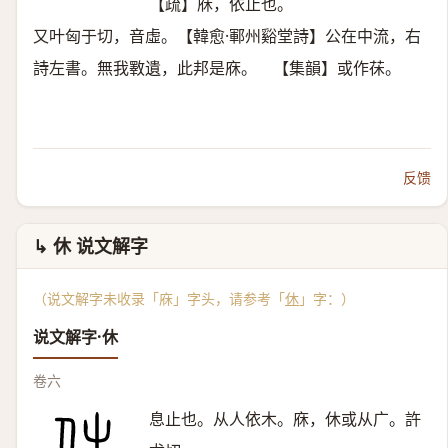
【疏】庥，依止也。
又叶匈于切，音虛。【韓愈·鄆州谿堂詩】公在中流，右
詩左書。無我斁遺，此邦是庥。 【集韻】或作茠。
反馈
↳ 休 说文解字
（说文解字未收录「庥」字头，请参考「
休
」字：）
说文解字·休
卷六
息止也。从人依木。庥，休或从广。許