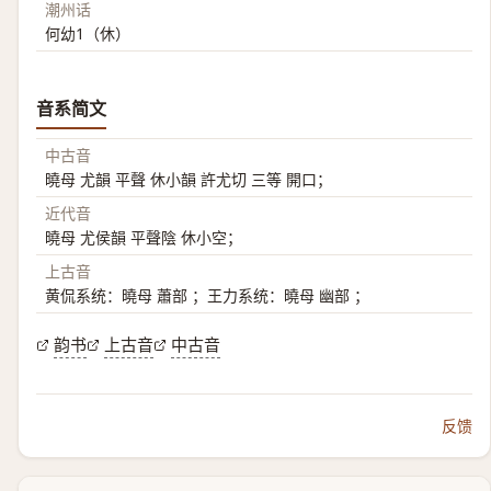
潮州话
何幼1（休）
音系简文
中古音
曉母 尤韻 平聲 休小韻 許尤切 三等 開口；
近代音
曉母 尤侯韻 平聲陰 休小空；
上古音
黄侃系统：曉母 蕭部 ；王力系统：曉母 幽部 ；
韵书
上古音
中古音
反馈