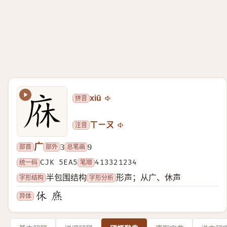
拼音
xiū
注音
ㄒㄧㄡ
广
部首
部外
总笔画
3
9
统一码
CJK 5EA5
笔顺
413321234
字形结构
字形分析
半包围结构
形声；从广、休声
异体