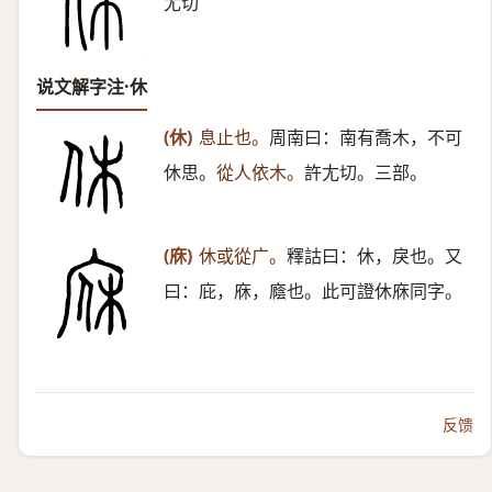
尤切
说文解字注·休
(休)
息止也。
周南曰：南有喬木，不可
休思。
從人依木。
許尢切。三部。
(庥)
休或從广。
釋詁曰：休，戾也。又
曰：庇，庥，廕也。此可證休庥同字。
反馈