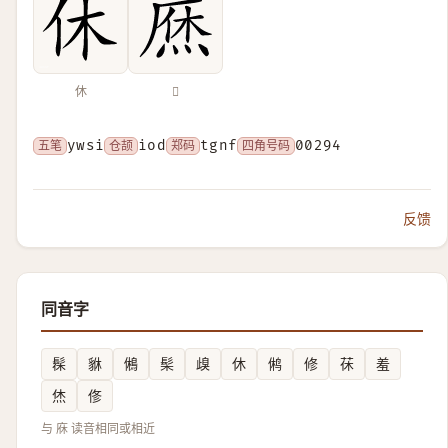
休
𢊒
五笔
ywsi
仓颉
iod
郑码
tgnf
四角号码
00294
反馈
同音字
髹
貅
鵂
髤
㱗
休
鸺
修
茠
羞
烋
俢
与 庥 读音相同或相近