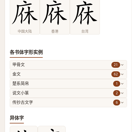
中国大陆
香港
台湾
各书体字形实例
21
甲骨文
62
金文
1
楚系简帛
2
说文小篆
6
传抄古文字
异体字