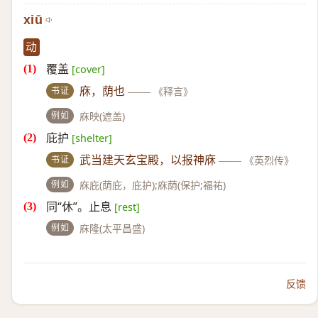
xiū
动
覆盖
[cover]
书证
庥，荫也
——
《释言》
例如
庥映(遮盖)
庇护
[shelter]
书证
武当建天玄宝殿，以报神庥
——
《英烈传》
例如
庥庇(荫庇，庇护);庥荫(保护;福祐)
同“休”。止息
[rest]
例如
庥隆(太平昌盛)
反馈