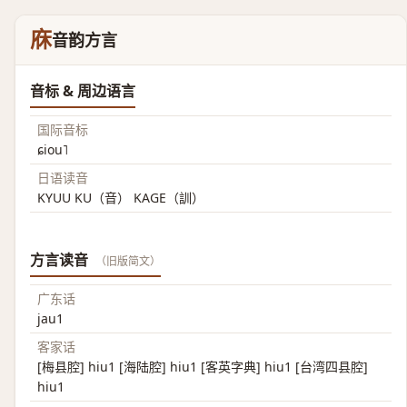
庥
音韵方言
音标 & 周边语言
国际音标
ɕiou˥
日语读音
KYUU KU（音） KAGE（訓）
方言读音
（旧版简文）
广东话
jau1
客家话
[梅县腔] hiu1 [海陆腔] hiu1 [客英字典] hiu1 [台湾四县腔]
hiu1