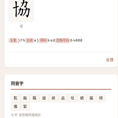
協
五笔
jfh
仓颉
aj
郑码
ked
四角号码
64000
反馈
同音字
䩐
䬅
鞵
諧
綊
劦
垥
蝢
膎
缬
儶
絜
与 旪 读音相同或相近