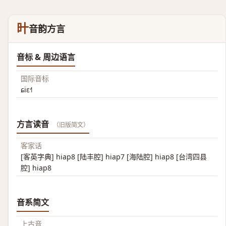
旪
音韵方言
音标 & 周边语言
国际音标
ɕiɛ˧˥
方言读音
（旧版简文）
客家话
[客英字典] hiap8 [陆丰腔] hiap7 [海陆腔] hiap8 [台湾四县
腔] hiap8
音系简文
上古音