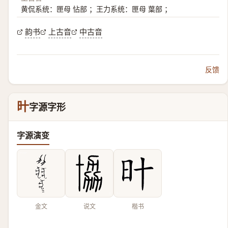
黄侃系统：匣母 怗部 ；王力系统：匣母 葉部 ；
韵书
上古音
中古音
反馈
旪
字源字形
字源演变
金文
说文
楷书