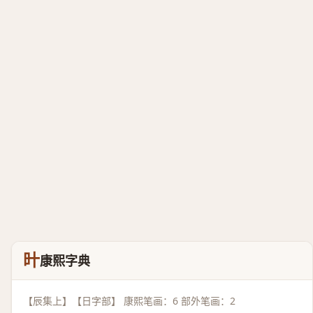
旪
康熙字典
【辰集上】【日字部】 康熙笔画：6 部外笔画：2