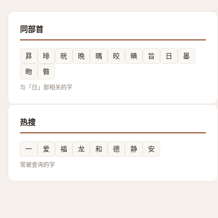
同部首
昪
㫵
晄
晩
㬂
晈
晪
旨
日
㬥
昒
暋
与「日」部相关的字
热搜
一
爱
福
龙
和
德
静
安
常被查询的字