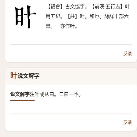
【韻會】古文協字。【前漢·五行志】旪
用五紀。【註】旪，和也。餘詳十部六
畫。 亦作叶。
反馈
旪
说文解字
说文解字注
叶或从曰。
口曰一也。
反馈