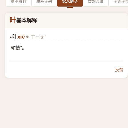
基本解释
康熙字典
说文解字
音韵方言
字源字
旪
基本解释
旪
xié
ㄒㄧㄝˊ
●
同“
协
”。
反馈