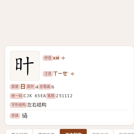
拼音
xié
注音
ㄒㄧㄝˊ
日
部首
部外
总笔画
4
6
统一码
CJK 65EA
笔顺
251112
字形结构
左右结构
异体