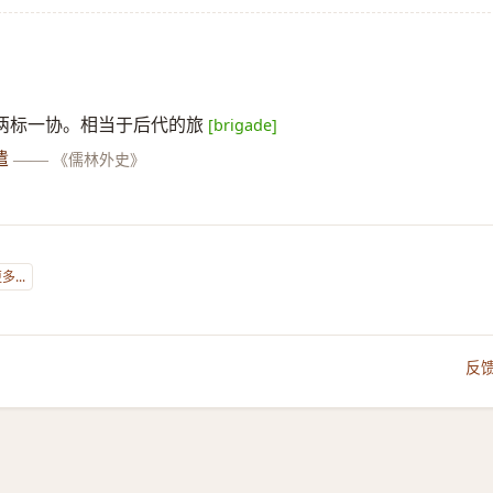
两标一协。相当于后代的旅
[brigade]
遣
——
《儒林外史》
...
反