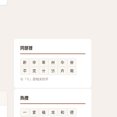
同部首
卙
卒
卑
卅
卆
卌
㔻
克
卄
卐
卉
南
与「十」部相关的字
热搜
一
爱
福
龙
和
德