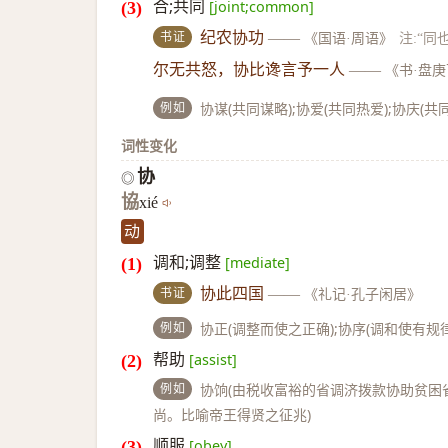
合;共同
[joint;common]
书证
纪农协功
——
《国语·周语》
注:“同
尔无共怒，协比谗言予一人
——
《书·盘
例如
协谋(共同谋略);协爱(共同热爱);协庆(
词性变化
协
◎
協
xié
动
调和;调整
[mediate]
书证
协此四国
——
《礼记·孔子闲居》
例如
协正(调整而使之正确);协序(调和使有规律
帮助
[assist]
例如
协饷(由税收富裕的省调济拨款协助贫困省
尚。比喻帝王得贤之征兆)
顺服
[obey]