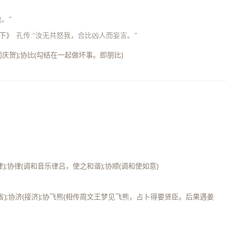
也。”
庚下》
孔传:“汝无共怒我，合比凶人而妄言。”
共同庆贺);协比(勾结在一起做坏事。即朋比)
);协律(调和音乐律吕，使之和谐);协顺(调和使如意)
);协济(接济);协飞熊(相传周文王梦见飞熊，占卜得要贤臣。后果遇姜