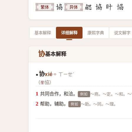
繁体
异体
基本解释
详细解释
康熙字典
说文解字
协
基本解释
协
xié
ㄒㄧㄝˊ
●
（
協）
共同合作，和洽。
～商。～定。～和。～调（
例如
帮助，辅助。
～助。～同。～理。
例如