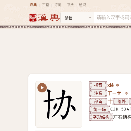
汉典
古籍
诗词
书法
通识
|
|
|
|
拼音
xié
注音
ㄒㄧㄝˊ
部首
十
部外
统一码
CJK 534
字形结构
左右结