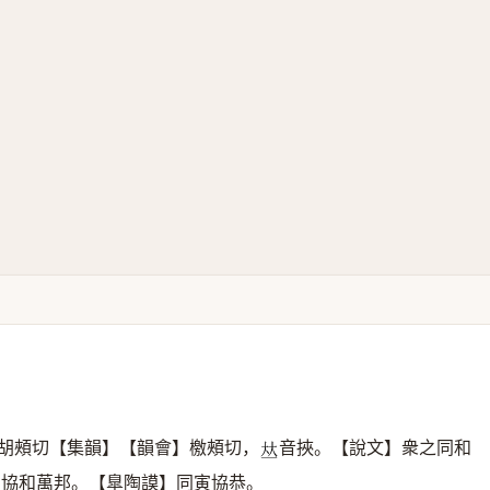
胡頰切【集韻】【韻會】檄頰切，
音挾。【說文】衆之同和
𠀤
】協和萬邦。【臯陶謨】同寅協恭。