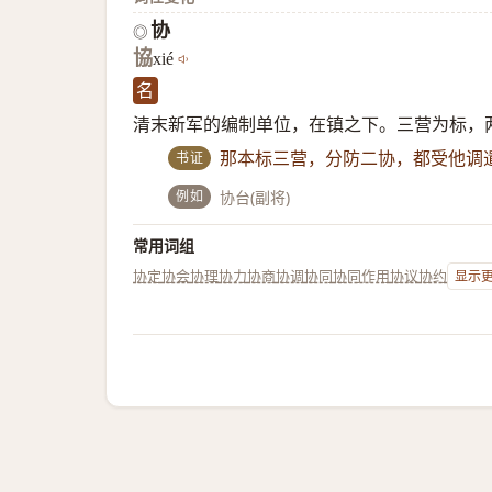
协
◎
協
xié
名
清末新军的编制单位，在镇之下。三营为标，
书证
那本标三营，分防二协，都受他调
例如
协台(副将)
常用词组
协定
协会
协理
协力
协商
协调
协同
协同作用
协议
协约
显示更多