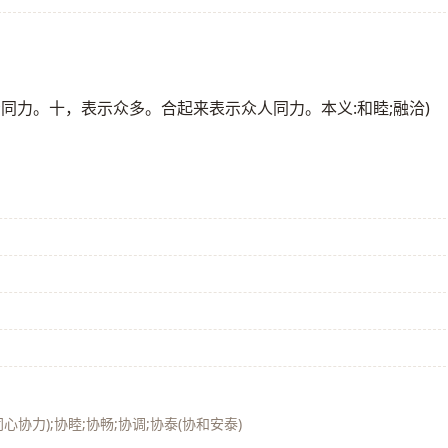
表示同力。十，表示众多。合起来表示众人同力。本义:和睦;融洽)
同心协力);协睦;协畅;协调;协泰(协和安泰)