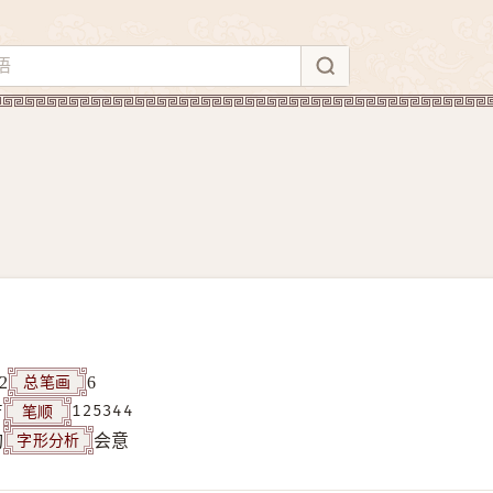
总笔画
2
6
笔顺
F
125344
字形分析
构
会意