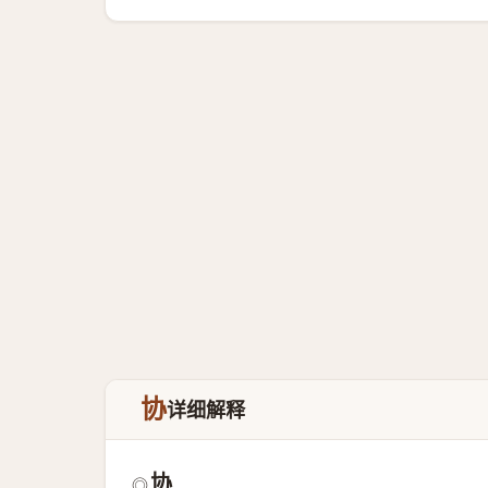
协
详细解释
协
◎