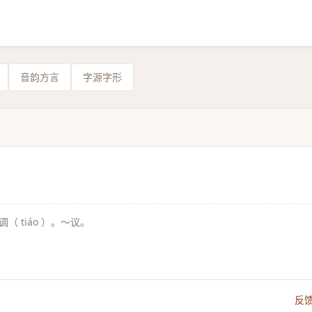
音韵方言
字源字形
 tiáo ）。～议。
反