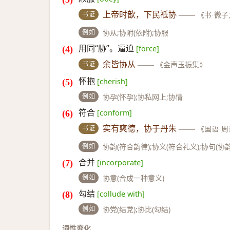
书证
上帝时歆，下民祗协
——
《书·微
例如
协从;协附(依附);协服
用同“胁”。逼迫
[force]
书证
余皆协从
——
《金声玉振集》
怀抱
[cherish]
例如
协孕(怀孕);协私网上;协情
符合
[conform]
书证
实有爽德，协于丹朱
——
《国语·
例如
协韵(符合韵律);协义(符合礼义);协句(协韵
合并
[incorporate]
例如
协意(合成一种意义)
勾结
[collude with]
例如
协党(结党);协比(勾结)
词性变化