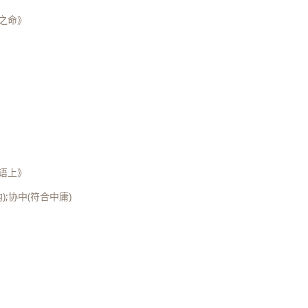
子之命》
周语上》
);协中(符合中庸)