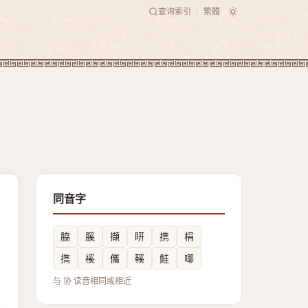
查询索引
繁體
|
同音字
脇
膎
擷
䀘
携
梋
擕
䙎
儶
鞵
鮭
㖿
与 协 读音相同或相近