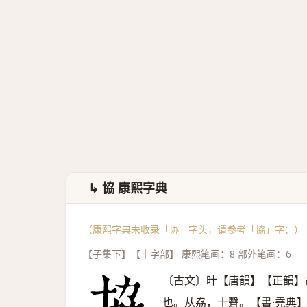
↳ 協 康熙字典
（康熙字典未收录「协」字头，请参考「
協
」字：）
【子集下】【十字部】 康熙笔画：8 部外笔画：6
〔古文〕旪【唐韻】【正韻】
也。从劦，十聲。【書·堯典