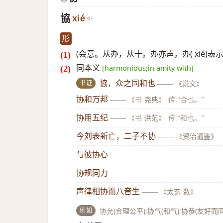
協
xié
形
(会意。从办，从十。办亦声。办( xié)
同本义
[harmonious;in amity with]
书证
協，众之同和也
——
《说文》
协和万邦
——
《书·尧典》
传:“合也。”
协用五纪
——
《书·洪范》
传:“和也。”
今刘表新亡，二子不协
——
《资治通鉴》
与彼协心
协规同力
声律相协而八音生
——
《太玄·数》
例如
协允(合理公平);协气(和气);协恭(友好而