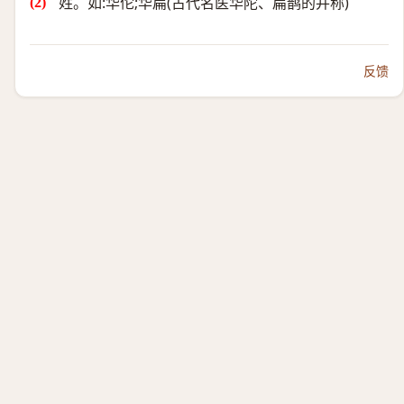
姓。如:华佗;华扁(古代名医华陀、扁鹊的并称)
反馈