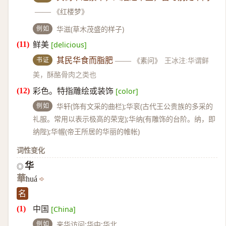
——
《红楼梦》
例如
华滋(草木茂盛的样子)
鲜美
[delicious]
书证
其民华食而脂肥
——
《素问》
王冰注:华谓鲜
美，酥酪骨肉之类也
彩色。特指雕绘或装饰
[color]
例如
华轩(饰有文采的曲栏);华衮(古代王公贵族的多采的
礼服。常用以表示极高的荣宠);华纳(有雕饰的台阶。纳，即
纳陛);华幄(帝王所居的华丽的帷帐)
词性变化
华
◎
華
huá
名
中国
[China]
例如
来华访问;华中;华北