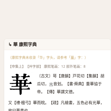
↳ 華 康熙字典
（康熙字典未收录「华」字头，请参考「
華
」字：）
【申集上】【艸字部】 康熙笔画：12 部外笔画：8
〔古文〕䔢【唐韻】戸花切【集韻】胡
瓜切，
音划。【書·舜典】重華協于
𠀤
帝。【傳】華謂文德。
又【禮·檀弓】華而睆。【疏】凡繪畫，五色必有光華，
故曰華畫也。