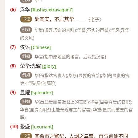
华年
浮华
[flashy;extravagant]
书证
处其实，不居其华
——
《老子》
例如
华辞(虚浮巧饰的言辞);华誉(不实的声誉);华风(浮华
的文风)
汉语
[Chinese]
例如
华言(指中原地区的语言。后泛指汉语)
荣华;光耀
[glory]
例如
华伍(指达官贵人);华序(显要的官阶);华使(显贵的官
吏);华秩(显位;高阶)
显耀
[splendor]
例如
华近(显贵而亲近君上的官职);华要(显要尊贵的官职);
华省(显贵而职务上能亲近君主的官署);华重(显贵而重要的官
职)
繁盛
[luxuriant]
书证
其街市之繁华，人烟之阜盛，自与别处不同