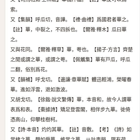
索。
又【集韻】呼瓜切，音譁。【禮·曲禮】爲國君者華之。
【註】華，中裂之，不四拆也。【爾雅·釋木】瓜曰華
之。
又與花同。【爾雅·釋草】華，荂也。【揚子·方言】齊楚
之閒或謂之華，或謂之荂。【佩觿集】華有戸瓜，呼瓜
二翻，俗別爲花。
又【韻補】呼戈切。【邊讓·章華賦】體迅輕鴻，榮曜春
華。進如浮雲，退如激波。
又胡戈切。【徐鍇·說文繫傳】華，本音和，故今人謂華
表爲和表。【棗據詩】矯足登雲閣，相伴步九華。徙倚
憑高山，仰攀桂樹柯。
又【詩·本音】灼灼其華。【註】音敷。【考】《詩》如
常棣之華，顏如舜華，維常之華，
叶車韻。隰有荷