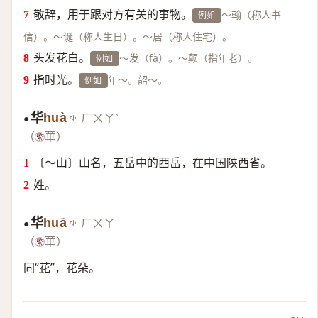
敬辞，用于跟对方有关的事物。
～翰（称人书
例如
信）。～诞（称人生日）。～居（称人住宅）。
头发花白。
～发（fà）。～颠（指年老）。
例如
指时光。
年～。韶～。
例如
华
huà
ㄏㄨㄚˋ
●
（
華）
〔～山〕山名，五岳中的西岳，在中国陕西省。
姓。
华
huā
ㄏㄨㄚ
●
（
華）
同“
花
”，花朵。