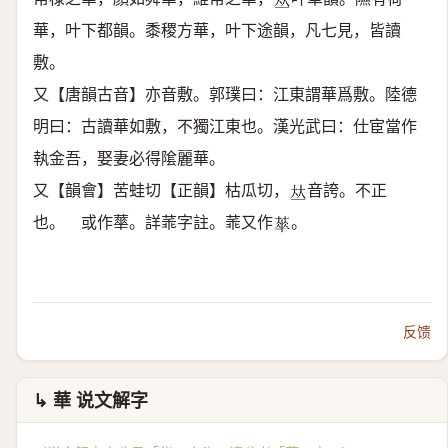
𠀤
華，叶下都韻。黍稷方華，叶下途韻，凡七見，皆讀
敷。
又【唐韻古音】亦音敷。郭璞曰：江東謂華爲敷。陸德
明曰：古讀華如敷，不獨江東也。漢光武曰：仕宦當作
執金吾，娶妻必得隂麗華。
又【韻會】苦蛙切【正韻】枯瓜切，
音誇。不正
𠀤
也。 或作蕐。詳䓙字註。䓙又作
。
𦶎
反馈
↳ 華 说文解字