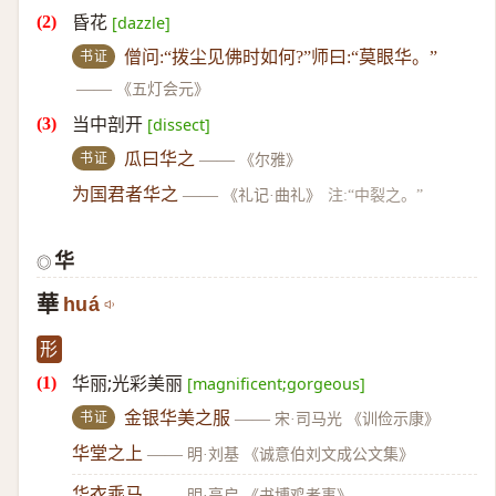
昏花
[dazzle]
书证
僧问:“拨尘见佛时如何?”师曰:“莫眼华。”
——
《五灯会元》
当中剖开
[dissect]
书证
瓜曰华之
——
《尔雅》
为国君者华之
——
《礼记·曲礼》
注:“中裂之。”
华
◎
華
huá
形
华丽;光彩美丽
[magnificent;gorgeous]
书证
金银华美之服
——
宋·司马光 《训俭示康》
华堂之上
——
明·刘基 《诚意伯刘文成公文集》
华衣乘马
——
明·高启 《书博鸡者事》