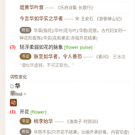
焜黄华叶衰
——
《乐府诗集·长歌行》
今言华如华实之华者
——
宋·王安石 《游褒禅山记》
例如
华英(指花);华叶(花与叶);华胜(花胜。古代妇女的一
种花形首饰);华实(花和果实;亦指开花结果)
轻浮柔弱如花的脉象
[flower pulse]
书证
脉至如华者，令人善恐
——
《素问》
王冰注:
“谓似华虚弱，不可正取也。”
词性变化
华
◎
華
huā
动
开花
[flower]
书证
桃李始华
——
《淮南子·时则训》
例如
华而不实(只开花不结果。比喻外表好看，内容空虚)