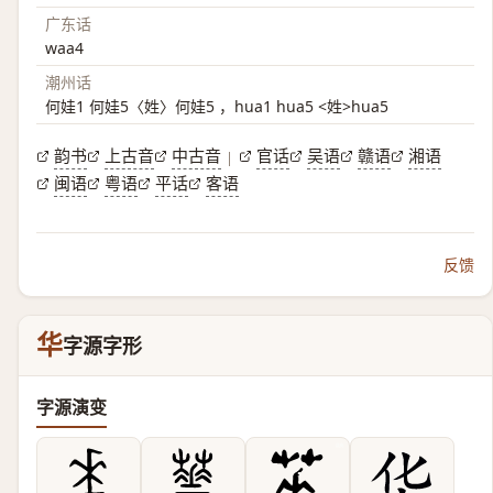
广东话
waa4
潮州话
何娃1 何娃5〈姓〉何娃5 ，hua1 hua5 <姓>hua5
韵书
上古音
中古音
官话
吴语
赣语
湘语
|
闽语
粤语
平话
客语
反馈
华
字源字形
字源演变