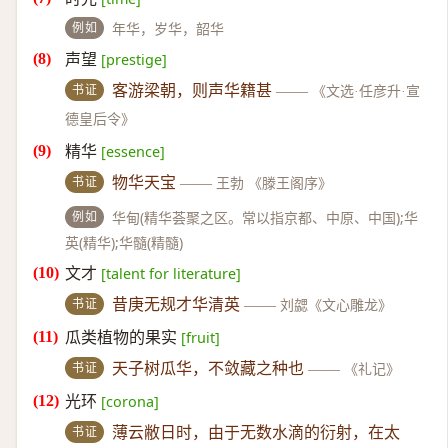
例如
年华，岁华，韶华
声望
[prestige]
书证
客游梁朝，则声华籍甚
——
《文选·任彦升·宣
德皇后令》
精华
[essence]
书证
物华天宝
——
王勃 《滕王阁序》
例如
华甸(精华荟聚之区。常以指京都、中原、中国);华
英(精华);华髓(精髓)
文才
[talent for literature]
书证
昔庚无规才华清英
——
刘勰《文心雕龙》
瓜类植物的果实
[fruit]
书证
天子树瓜华，不敛藏之种也
——
《礼记》
光环
[corona]
书证
薄云敝日时，由于无数水滴的衍射，在太