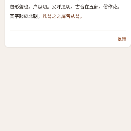
包形聲也。户瓜切。又呼瓜切。古音在五部。俗作花。
其字起於北朝。
凡䔢之之屬皆从䔢。
反馈