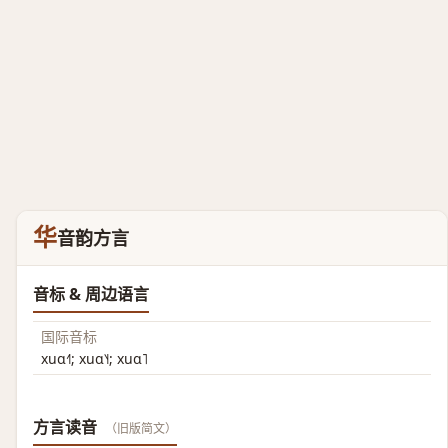
华
音韵方言
音标 & 周边语言
国际音标
xuɑ˧˥; xuɑ˥˧; xuɑ˥
方言读音
（旧版简文）