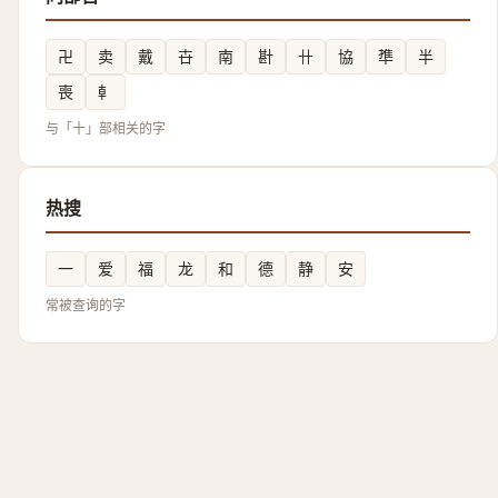
卍
卖
戴
卋
南
卙
卄
協
㔼
半
喪
龺
与「十」部相关的字
热搜
一
爱
福
龙
和
德
静
安
常被查询的字