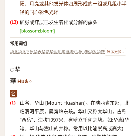
阳、月亮或其他发光体四周形成的一组或几组小半
径的同心彩色光环
矿脉或煤层已发生氧化或分解的露头
[blossom;bloom]
常用词组
华北
华北平原
华表
华彩
华达呢
华诞
华灯
华尔街
华发
华府
显示更多...
华
◎
華
Huà
名
山名，华山 [Mount Huashan]。在陕西省东部，北
临渭河平原，属秦岭东段。华山又称太华山，古称
“西岳”，海拔1997米，有壁立千仞之势。如:华嵩(华
崧。华山与嵩山的并称。常用以比喻崇高或高大)