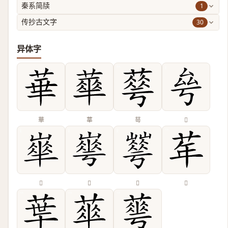
1
秦系简牍
30
传抄古文字
异体字
華
蕐
䔢
𠫫
𡼀
𡼙
𡾀
𦮴