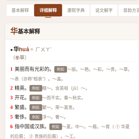
基本解释
详细解释
康熙字典
说文解字
音韵方
华
基本解释
华
huá
ㄏㄨㄚˊ
●
（
華）
美丽而有光彩的。
～丽。～艳。～彩。～贵。～章。
例如
～表（亦称“桓表”）。～盖。
精英。
精～。含英咀（jǔ）～。
例如
开花。
～而不实。春～秋实。
例如
繁盛。
繁～。荣～富贵。
例如
奢侈。
浮～。奢～。
例如
指中国或汉族。
～夏。中～。～裔。～胄（ ① 华夏
例如
的后裔； ② 贵族的后裔）。～工。