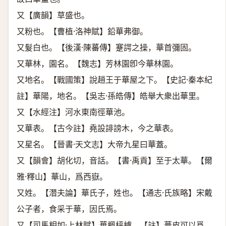
又【廣韻】草盛也。
又粉也。【曹植·洛神賦】鉛華弗御。
又髮白也。【後漢·陳蕃傳】蹇諤之操，華首彌固。
又華林，園名。【魏志】芳林園卽今華林園。
又地名。【戰國策】說趙王于華屋之下。【史記·秦本紀
註】華陽，地名。【吳志·孫皓傳】皓舉大衆出華里。
又【水經注】河水東南徑華池。
又華表。【古今註】堯設誹謗木，今之華表。
又星名。【晉書·天文志】大帝九星曰華蓋。
又【韻會】胡化切，音話。【書·禹貢】至于太華。【爾
雅·釋山】華山，爲西嶽。
又姓。【潛夫論】華氏子，姓也。【通志·氏族略】宋戴
公子者，食采于華，因氏焉。
又【司馬相如·上林賦】華楓枰櫨。【註】華皮可以爲