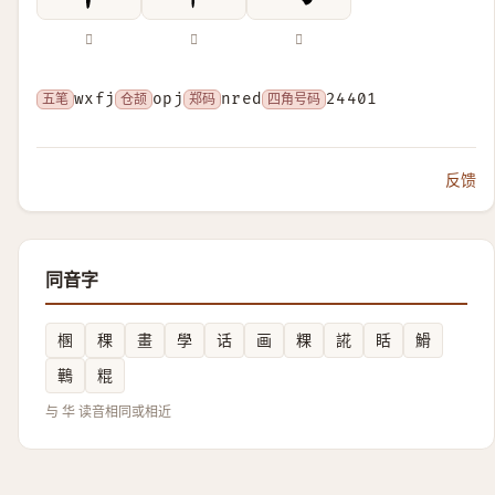
𦰗
𦶎
𦻏
五笔
wxfj
仓颉
opj
郑码
nred
四角号码
24401
反馈
同音字
㮯
稞
畫
學
话
画
粿
誮
䀨
䱻
鷨
䊐
与 华 读音相同或相近