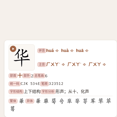
拼音
huá
huà
huā
注音
ㄏㄨㄚˊ
ㄏㄨㄚˋ
ㄏㄨㄚ
十
部首
部外
总笔画
2
6
统一码
CJK 534E
笔顺
323512
字形结构
字形分析
上下结构
形声；从十、化声
繁体
异体