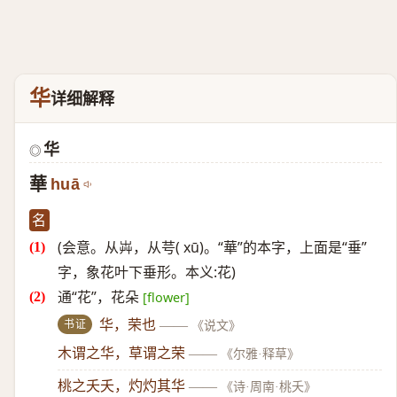
华
详细解释
华
◎
華
huā
名
(会意。从芔，从芌( xū)。“華”的本字，上面是“垂”
字，象花叶下垂形。本义:花)
通“花”，花朵
[flower]
书证
华，荣也
——
《说文》
木谓之华，草谓之荣
——
《尔雅·释草》
桃之夭夭，灼灼其华
——
《诗·周南·桃夭》