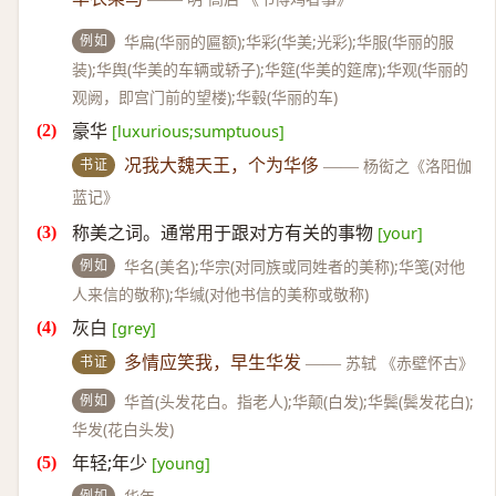
例如
华扁(华丽的匾额);华彩(华美;光彩);华服(华丽的服
装);华舆(华美的车辆或轿子);华筵(华美的筵席);华观(华丽的
观阙，即宫门前的望楼);华毂(华丽的车)
豪华
[luxurious;sumptuous]
书证
况我大魏天王，个为华侈
——
杨衒之《洛阳伽
蓝记》
称美之词。通常用于跟对方有关的事物
[your]
例如
华名(美名);华宗(对同族或同姓者的美称);华笺(对他
人来信的敬称);华缄(对他书信的美称或敬称)
灰白
[grey]
书证
多情应笑我，早生华发
——
苏轼 《赤壁怀古》
例如
华首(头发花白。指老人);华颠(白发);华鬓(鬓发花白);
华发(花白头发)
年轻;年少
[young]
例如