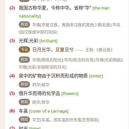
我国古称华夏，今称中华。省称“华”
[the Han
nationality]
例如
华夷(华是汉族，夷指非汉族的其他少数名族);华风
(指汉族或中原的风俗)
光辉;光彩
[brilliant]
书证
日月光华，旦复旦兮
——
王勃 《卿云歌》
例如
华景(明亮的阳光);华月(皎洁的月亮);华焕(光彩绚丽);
华魄(光彩;亦指皎洁的月光)
泉中的矿物由于沉积而形成的物质
[sinter]
例如
钙华;硅华
借升华而得的化学品
[flowers]
例如
硫华;锌华
车盖
[cover of a carriage]
例如
华芝(车盖。因车盖的外形象芝而得名)
时光
[time]