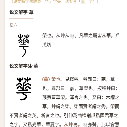
（说文解字未收录「华」字头，请参考「
華
」字：）
说文解字·華
卷六
榮也。从艸从
。凡華之屬皆从華。戶
𠌶
瓜切
说文解字注·華
(華)
榮也。
見釋艸。艸部曰：葩，華
也。䑞部曰：
，華榮也。按釋艸曰：
𤰀
蕍芛葟華榮。渾言之也。又曰：木謂之
華，艸謂之榮。榮而實者謂之秀，榮而
不實者謂之英。析言之也。引伸爲曲禮削瓜爲國君華之
之字。又爲光華，華夏字。
从艸
。
亦聲。此以會意
𠌶
𠌶