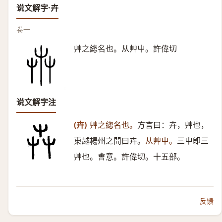
说文解字·卉
卷一
艸之緫名也。从艸屮。許偉切
说文解字注
(卉)
艸之緫名也。
方言曰：卉，艸也，
東越楊州之閒曰卉。
从艸屮。
三屮卽三
艸也。㑹意。許偉切。十五部。
反馈