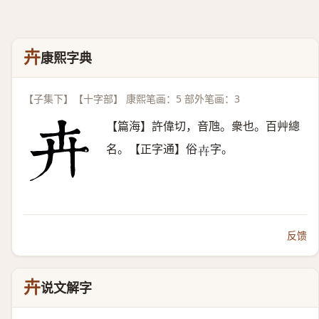
卉
康熙字典
【子集下】【十字部】 康熙笔画：5 部外笔画：3
【篇海】許偉切，音虺。衆也。百艸總
名。【正字通】俗
字。
𠦄
反馈
卉
说文解字