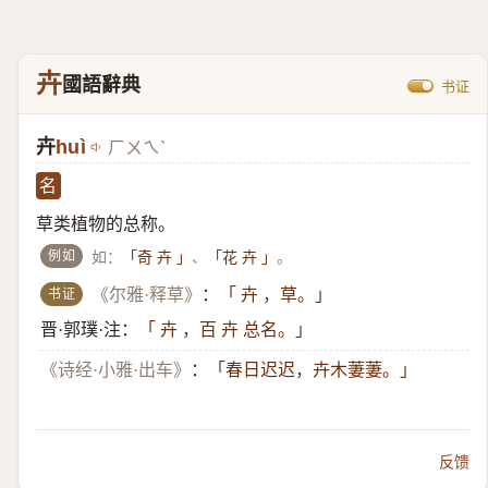
卉
國語辭典
书证
卉
huì
ㄏㄨㄟˋ
名
草类植物的总称。
例如
如：
、
。
「奇 卉 」
「花 卉 」
书证
《尔雅·释草》
：
「 卉 ，草。」
晋·郭璞·注：
「 卉 ，百 卉 总名。」
《诗经·小雅·出车》
：
「春日迟迟，卉木萋萋。」
反馈