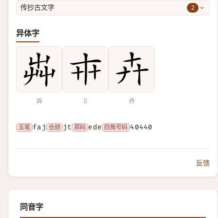
2
传抄古文字
异体字
芔
𠦃
𠦄
五笔
faj
仓颉
jt
郑码
ede
四角号码
40440
反馈
同音字