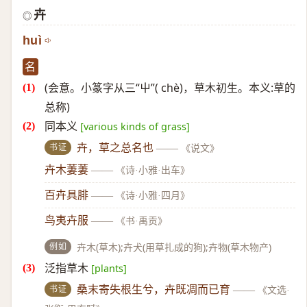
卉
◎
huì
名
(会意。小篆字从三“屮”( chè)，草木初生。本义:草的
总称)
同本义
[various kinds of grass]
书证
卉，草之总名也
——
《说文》
卉木萋萋
——
《诗·小雅·出车》
百卉具腓
——
《诗·小雅·四月》
鸟夷卉服
——
《书·禹贡》
例如
卉木(草木);卉犬(用草扎成的狗);卉物(草木物产)
泛指草木
[plants]
书证
桑末寄失根生兮，卉既凋而已育
——
《文选·