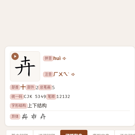
拼音
huì
注音
ㄏㄨㄟˋ
十
部首
部外
总笔画
2
5
统一码
CJK 5349
笔顺
12132
字形结构
上下结构
异体