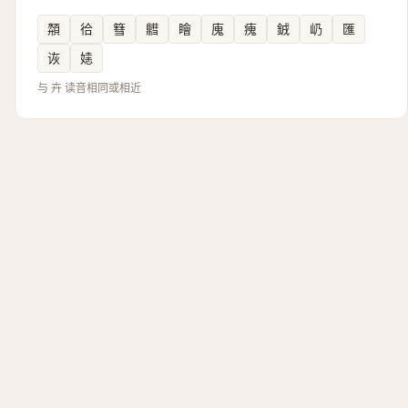
頮
㣛
篲
䵻
瞺
廆
瘣
銊
屷
匯
诙
㜇
与 卉 读音相同或相近