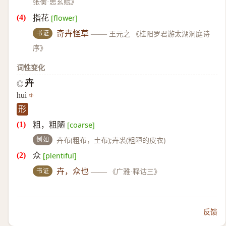
张衡·思玄赋》
指花
[flower]
书证
奇卉怪草
——
王元之 《桂阳罗君游太湖洞庭诗
序》
词性变化
卉
◎
huì
形
粗，粗陋
[coarse]
例如
卉布(粗布，土布);卉裘(粗陋的皮衣)
众
[plentiful]
书证
卉，众也
——
《广雅·释诂三》
反馈