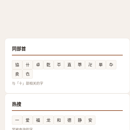
同部首
協
卄
卓
亁
㔻
直
㔼
卍
単
卆
卖
㔺
与「十」部相关的字
热搜
一
爱
福
龙
和
德
静
安
常被查询的字