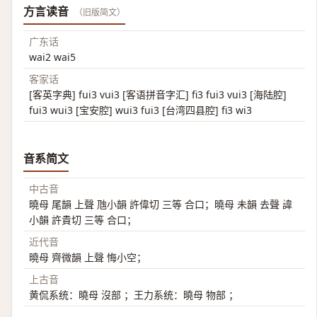
方言读音
（旧版简文）
广东话
wai2 wai5
客家话
[客英字典] fui3 vui3 [客语拼音字汇] fi3 fui3 vui3 [海陆腔]
fui3 wui3 [宝安腔] wui3 fui3 [台湾四县腔] fi3 wi3
音系简文
中古音
曉母 尾韻 上聲 虺小韻 許偉切 三等 合口；曉母 未韻 去聲 諱
小韻 許貴切 三等 合口；
近代音
曉母 齊微韻 上聲 悔小空；
上古音
黄侃系统：曉母 沒部 ；王力系统：曉母 物部 ；