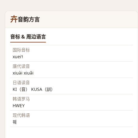
卉
音韵方言
音标 & 周边语言
国际音标
xuei˥˧
唐代读音
xiuə̀i xiuə̌i
日语读音
KI（音） KUSA（訓）
韩语罗马
HWEY
现代韩语
훼