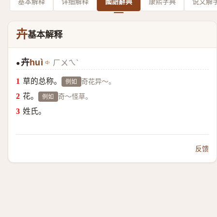
基本解释
详细解释
國語辭典
康熙字典
说文解
卉
基本解释
卉
huì
ㄏㄨㄟˋ
●
草的总称。
奇花异～。
例如
花。
奇～怪草。
例如
姓氏。
反馈