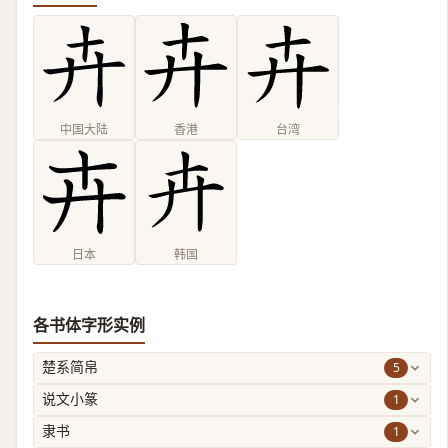
中国大陆
香港
台湾
日本
韩国
各书体字形实例
5
楚系简帛
1
说文小篆
1
隶书