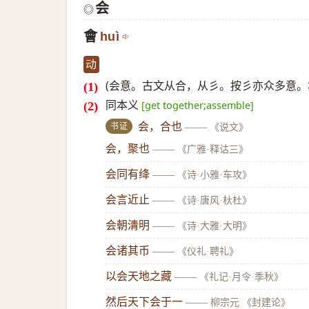
会
◎
會
huì
动
(会意。古文从合，从彡。按彡亦众多意。本
同本义
[get together;assemble]
书证
会，合也
——
《说文》
会，聚也
——
《广雅·释诂三》
会同有绛
——
《诗·小雅·车攻》
会言近止
——
《诗·唐风·杕杜》
会朝清明
——
《诗·大雅·大明》
会诸其币
——
《仪礼·聘礼》
以会天地之藏
——
《礼记·月令·季秋》
然后天下会于一
——
柳宗元 《封建论》