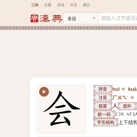
汉典
古籍
诗词
书法
通识
|
|
|
|
拼音
huì
kuà
注音
ㄏㄨㄟˋ
部首
人
部外
统一码
CJK 4F1
字形结构
上下结