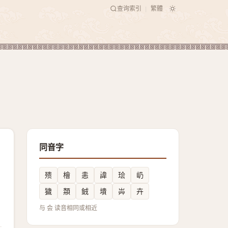
查询索引
繁體
|
同音字
㱮
檜
恚
諱
㻅
屷
獩
頮
銊
墤
芔
卉
与 会 读音相同或相近