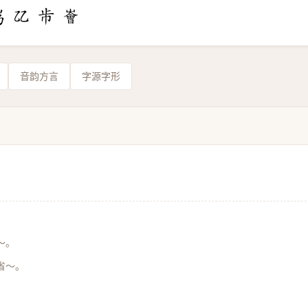
音韵方言
字源字形
～。
省～。