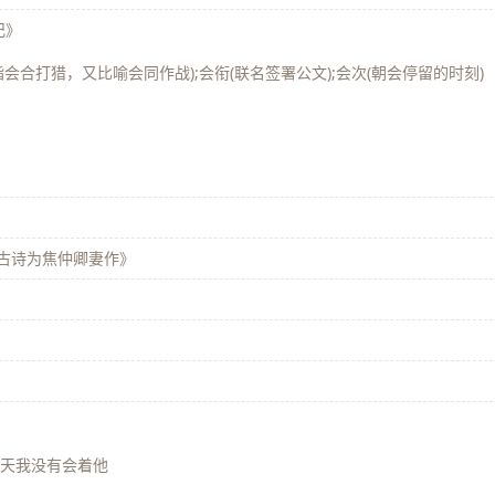
记》
原指会合打猎，又比喻会同作战);会衔(联名签署公文);会次(朝会停留的时刻)
·古诗为焦仲卿妻作》
;昨天我没有会着他