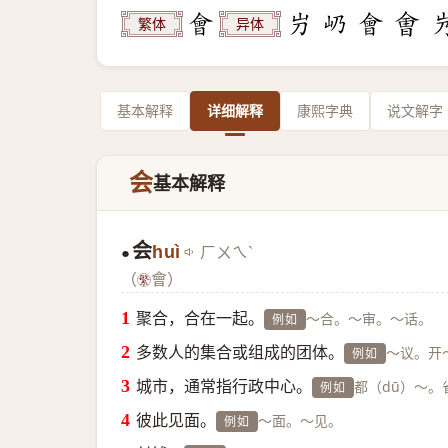
繁体
异体
基本解释
详细解释
康熙字典
说文解字
会
基本解释
会
huì
ㄏㄨㄟˋ
●
（
會）
聚合，合在一起。
～合。～审。～话。
例如
多数人的集合或组成的团体。
～议。开
例如
城市，通常指行政中心。
都（dū）～。
例如
彼此见面。
～面。～见。
例如