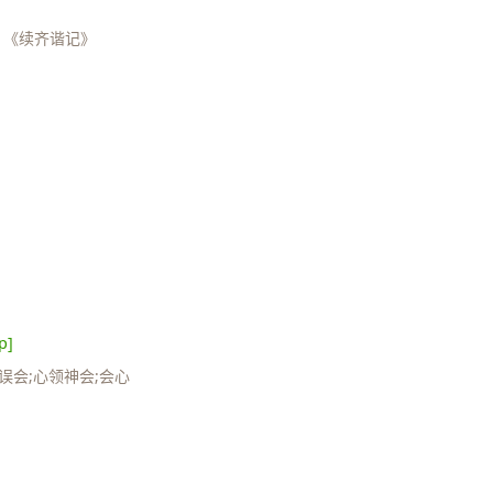
均 《续齐谐记》
p]
;误会;心领神会;会心