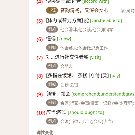
使协调一致;符合
[accord with]
书证
音韵清畅，又深会女心
——
梁·吴
[体力或智力方面] 能
[can;be able to]
例如
他会滑冰;他会读;他会弹钢琴
懂得
[know]
例如
他会英文;他会做思想工作
对…进行社交性看望
[visit]
例如
会朋友
[多指在饭馆、 茶楼中] 付 [款]
[pay]
例如
会钞;会钱
领悟，领会
[comprehend;understand;gras
例如
会家(行家);会事(懂事，识趣);会得(理解)
应当;应须
[should;ought to]
例如
会须(当须，应当);会应(该当)
词性变化