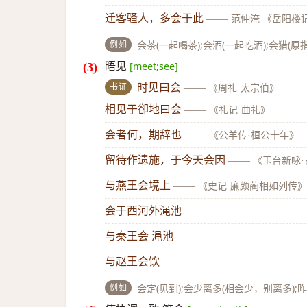
迁客骚人，多会于此
——
范仲淹 《岳阳楼
例如
会茶(一起喝茶);会酒(一起吃酒);会猎(
晤见
[meet;see]
书证
时见曰会
——
《周礼·太宗伯》
相见于卻地曰会
——
《礼记·曲礼》
会者何，期辞也
——
《公羊传·桓公十年》
留待作遗施，于今天会因
——
《玉台新咏
与燕王会境上
——
《史记·廉颇蔺相如列传》
会于西河外渑池
与秦王会 渑池
与赵王会饮
例如
会定(见到);会少离多(相会少，别离多)