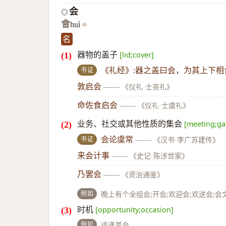
会
◎
會
huì
名
器物的盖子
[lid;cover]
书证
《礼经》:器之盖曰会，为其上下相
敦启会
——
《仪礼·士丧礼》
命佐食启会
——
《仪礼·士虞礼》
业务、社交或其他性质的集会
[meeting;ga
书证
会论虞常
——
《汉书·李广苏建传》
来会计事
——
《史记·陈涉世家》
乃罢会
——
《资治通鉴》
例如
晚上有个全组会;开会;欢迎会;欢送会;
时机
[opportunity;occasion]
例如
适逢其会