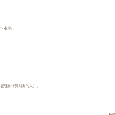
～难得。
②管理和计算财务的人）。
反