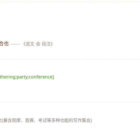
合也
——
《说文·会·段注》
thering;party;conference]
会文(兼含观摩、竟赛、考试等多种功能的写作集会)