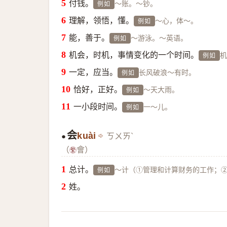
付钱。
～账。～钞。
例如
理解，领悟，懂。
～心，体～。
例如
能，善于。
～游泳。～英语。
例如
机会，时机，事情变化的一个时间。
机
例如
一定，应当。
长风破浪～有时。
例如
恰好，正好。
～天大雨。
例如
一小段时间。
一～儿。
例如
会
kuài
ㄎㄨㄞˋ
●
（
會）
总计。
～计（①管理和计算财务的工作；
例如
姓。