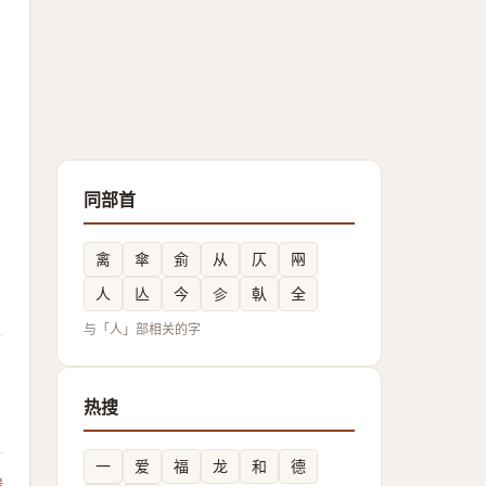
同部首
禽
傘
侴
从
仄
㒳
人
亾
今
㐱
倝
全
与「人」部相关的字
热搜
一
爱
福
龙
和
德
馈