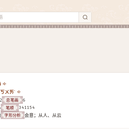
i
ㄎㄨㄞˋ
总笔画
2
6
笔顺
A
341154
字形分析
构
会意；从人、从云