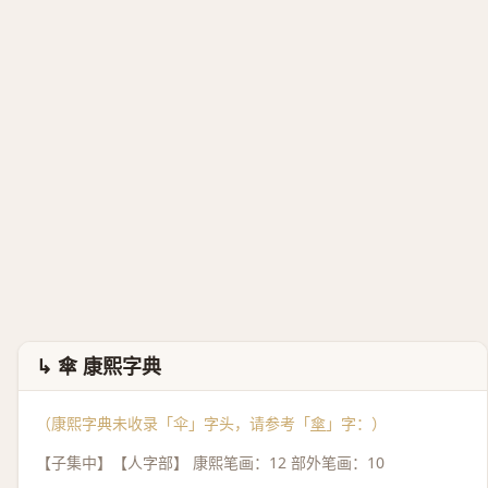
↳ 傘 康熙字典
（康熙字典未收录「伞」字头，请参考「
傘
」字：）
【子集中】【人字部】 康熙笔画：12 部外笔画：10