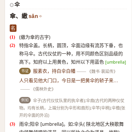
伞
◎
傘、繖
sǎn
名
(繖为傘的古字)
特指伞盖。长柄，圆顶，伞面边缘有流苏下垂，也
称马伞。古代仪仗的一种，用不同颜色区别品级的
高下。知府以上用黄色，知州以下用蓝色
[umbrella]
书证
服素衣，持白伞白幡
——
《魏书·裴延传》
人只看见他大门口，今日是一把黄伞的轿子来…
——
《儒林外史》
例如
伞子(古代仪仗队里的执伞者);伞扇(古代的两种仪仗
物。均有长柄，上端分别为伞形和扇形);伞竿(伞柄);伞檐(张
开的伞面的外沿)
雨伞;阳伞 [umbrella]。如:伞头( 陕北地区大秧歌舞