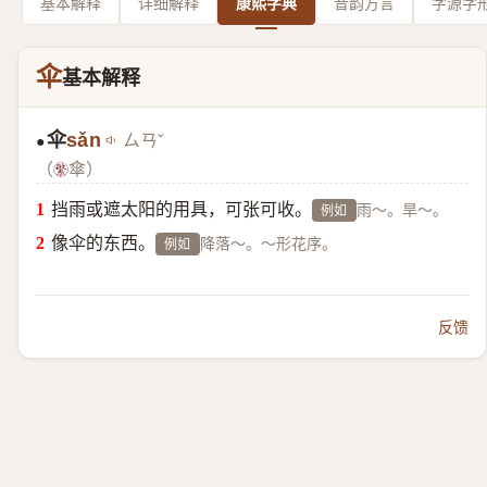
基本解释
详细解释
康熙字典
音韵方言
字源字
伞
基本解释
伞
sǎn
ㄙㄢˇ
●
（
傘）
挡雨或遮太阳的用具，可张可收。
雨～。旱～。
例如
像伞的东西。
降落～。～形花序。
例如
反馈