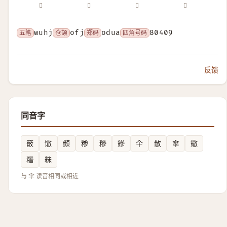
𠍘
𡙫
𢄻
𦇕
五笔
wuhj
仓颉
ofj
郑码
odua
四角号码
80409
反馈
同音字
䉈
馓
䫩
糁
糝
鏒
仐
散
傘
鏾
糣
䊉
与 伞 读音相同或相近