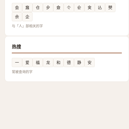
会
㒪
仓
㒱
僉
仒
仺
㑒
亾
僰
佘
企
与「人」部相关的字
热搜
一
爱
福
龙
和
德
静
安
常被查询的字