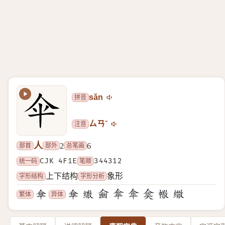
拼音
sǎn
注音
ㄙㄢˇ
人
部首
部外
总笔画
2
6
统一码
CJK 4F1E
笔顺
344312
字形结构
字形分析
上下结构
象形
繁体
异体