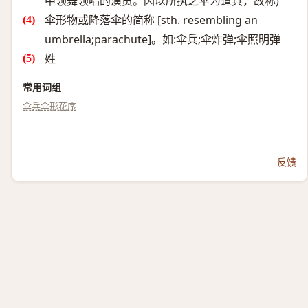
中领舞领唱的演员。因以所执之伞为道具，故称)
伞形物或降落伞的简称 [sth. resembling an
umbrella;parachute]。如:伞兵;伞炸弹;伞照明弹
姓
常用词组
伞兵
伞形花序
反馈