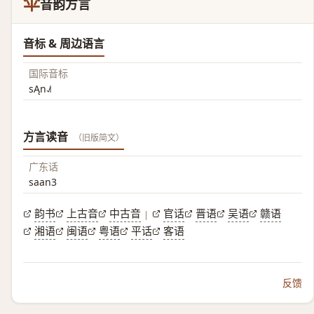
伞
音韵方言
音标 & 周边语言
国际音标
sĄn˨˩˦
方言读音
（旧版简文）
广东话
saan3
韵书
上古音
中古音
官话
晋语
吴语
赣语
|
湘语
闽语
粤语
平话
客语
反馈