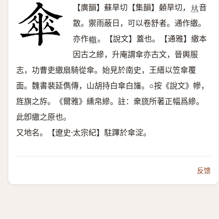
【廣韻】蘇旱切【集韻】顙旱切，
音
𠀤
散。禦雨蔽日，可以卷舒者。通作繖。
亦作
。【說文】蓋也。【通雅】繖本
𢄻
因古之縿，升庵謂傘亦古文，晉輿服
志，功曹吏繖扇騎從傘。始見於南史，王縉以笠傘覆
面。魏書裴延儁傳，山胡持白傘白旛。○按《說文》幓，
旌旗之斿。《爾雅》纁帛縿。註：衆旒所著正幅爲縿。
此卽繖之原也。
又地名。【遼史·太宗紀】駐蹕於傘淀。
反馈