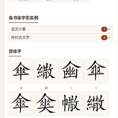
各书体字形实例
1
说文小篆
4
传抄古文字
异体字
傘
繖
𠋔
𠌂