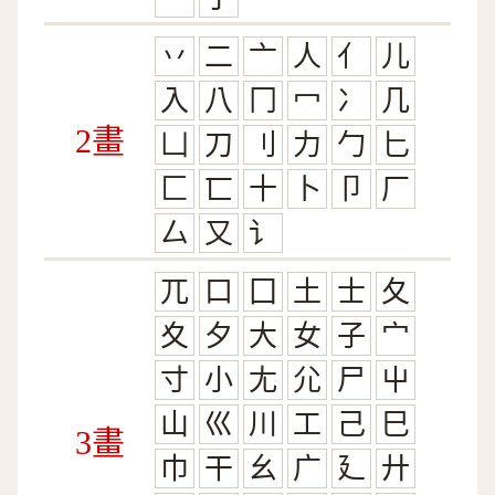
丷
二
亠
人
亻
儿
入
八
冂
冖
冫
几
2畫
凵
刀
刂
力
勹
匕
匚
匸
十
卜
卩
厂
厶
又
讠
兀
口
囗
土
士
夂
夊
夕
大
女
子
宀
寸
小
尢
尣
尸
屮
山
巛
川
工
己
巳
3畫
巾
干
幺
广
廴
廾