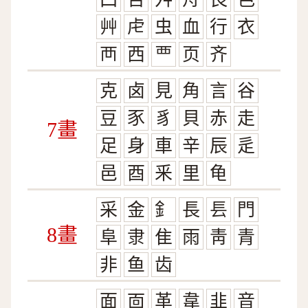
艸
虍
虫
血
行
衣
襾
西
覀
页
齐
克
卤
見
角
言
谷
豆
豕
豸
貝
赤
走
7畫
足
身
車
辛
辰
辵
邑
酉
釆
里
龟
采
金
釒
長
镸
門
8畫
阜
隶
隹
雨
靑
青
非
鱼
齿
面
靣
革
韋
韭
音