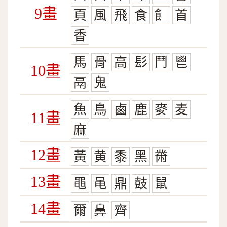
9畫
頁
風
飛
食
飠
首
香
馬
骨
高
髟
鬥
鬯
10畫
鬲
鬼
魚
鳥
鹵
鹿
麥
麦
11畫
麻
12畫
黃
黄
黍
黑
黹
13畫
黽
黾
鼎
鼓
鼠
14畫
爾
鼻
齊