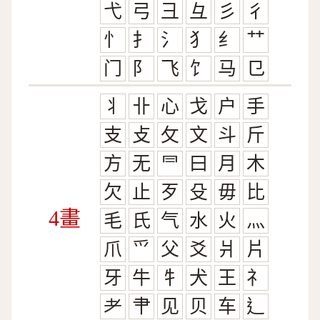
弋
弓
彐
彑
彡
彳
忄
扌
氵
犭
纟
艹
门
阝
飞
饣
马
㔾
丬
卝
心
戈
户
手
支
攴
攵
文
斗
斤
方
无
⺜
曰
月
木
欠
止
歹
殳
毋
比
4畫
毛
氏
气
水
火
灬
爪
爫
父
爻
爿
片
牙
牛
牜
犬
王
礻
耂
肀
见
贝
车
辶