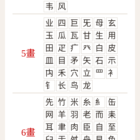
韦
风
业
四
巨
旡
母
玄
玉
瓜
瓦
甘
生
用
田
疋
疒
癶
白
皮
5畫
皿
目
矛
矢
石
示
禸
禾
穴
立
罒
衤
钅
长
鸟
龙
先
竹
米
糸
糹
缶
网
羊
羽
老
而
耒
耳
聿
肉
臣
自
至
6畫
臼
舌
舛
舟
艮
色